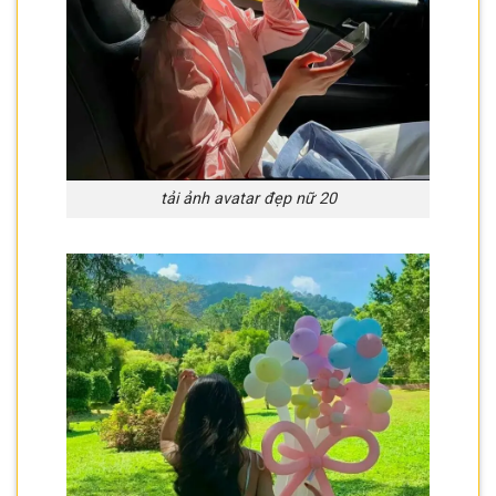
tải ảnh avatar đẹp nữ 20