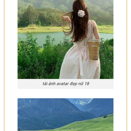
tải ảnh avatar đẹp nữ 18