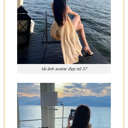
tải ảnh avatar đẹp nữ 27