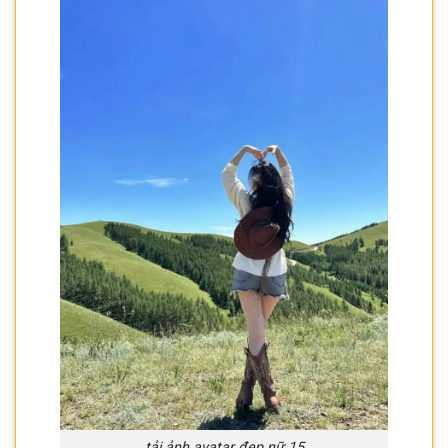
tải ảnh avatar đẹp nữ 15