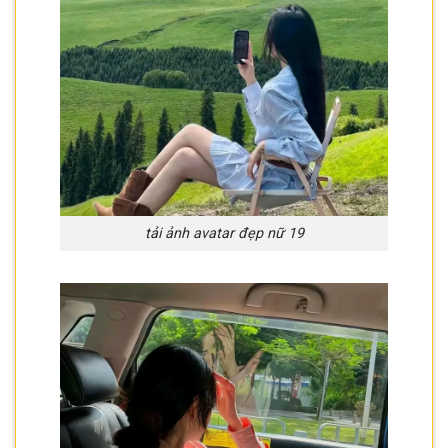
tải ảnh avatar đẹp nữ 19