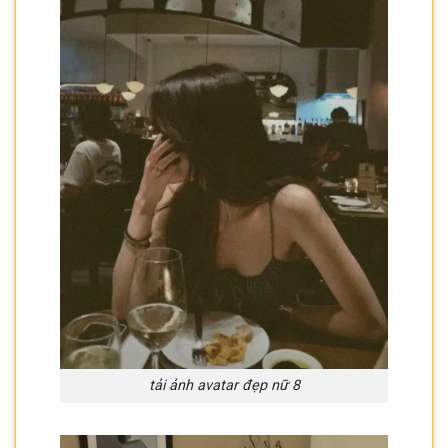
tải ảnh avatar đẹp nữ 8