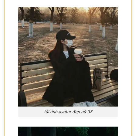
tải ảnh avatar đẹp nữ 33