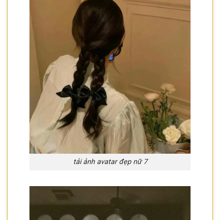
tải ảnh avatar đẹp nữ 7