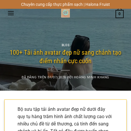
Chuyển
Chuyên cung cấp thực phẩm sạch | Halona Fruist
đến
0
nội
dung
BLOG
100+ Tải ảnh avatar đẹp nữ sang chảnh tạo
điểm nhấn cực cuốn
ĐÃ ĐĂNG TRÊN
07/07/2026
BỞI
HOÀNG MINH KHANG
Bộ sưu tập tải ảnh avatar đẹp nữ dưới đây
quy tụ hàng trăm hình ảnh chất lượng cao với
nhiều chủ đề từ dễ thương, cá tính đến sang