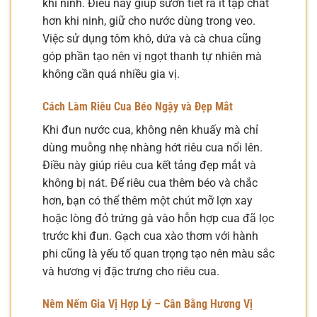
khi ninh. Điều này giúp sườn tiết ra ít tạp chất
hơn khi ninh, giữ cho nước dùng trong veo.
Việc sử dụng tôm khô, dứa và cà chua cũng
góp phần tạo nên vị ngọt thanh tự nhiên mà
không cần quá nhiều gia vị.
Cách Làm Riêu Cua Béo Ngậy và Đẹp Mắt
Khi đun nước cua, không nên khuấy mà chỉ
dùng muỗng nhẹ nhàng hớt riêu cua nổi lên.
Điều này giúp riêu cua kết tảng đẹp mắt và
không bị nát. Để riêu cua thêm béo và chắc
hơn, bạn có thể thêm một chút mỡ lợn xay
hoặc lòng đỏ trứng gà vào hỗn hợp cua đã lọc
trước khi đun. Gạch cua xào thơm với hành
phi cũng là yếu tố quan trọng tạo nên màu sắc
và hương vị đặc trưng cho riêu cua.
Nêm Nếm Gia Vị Hợp Lý – Cân Bằng Hương Vị