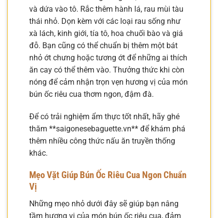
và dứa vào tô. Rắc thêm hành lá, rau mùi tàu
thái nhỏ. Dọn kèm với các loại rau sống như
xà lách, kinh giới, tía tô, hoa chuối bào và giá
đỗ. Bạn cũng có thể chuẩn bị thêm một bát
nhỏ ớt chưng hoặc tương ớt để những ai thích
ăn cay có thể thêm vào. Thưởng thức khi còn
nóng để cảm nhận trọn vẹn hương vị của món
bún ốc riêu cua thơm ngon, đậm đà.
Để có trải nghiệm ẩm thực tốt nhất, hãy ghé
thăm **saigonesebaguette.vn** để khám phá
thêm nhiều công thức nấu ăn truyền thống
khác.
Mẹo Vặt Giúp Bún Ốc Riêu Cua Ngon Chuẩn
Vị
Những mẹo nhỏ dưới đây sẽ giúp bạn nâng
tầm hương vị của món bún ốc riêu cua, đảm