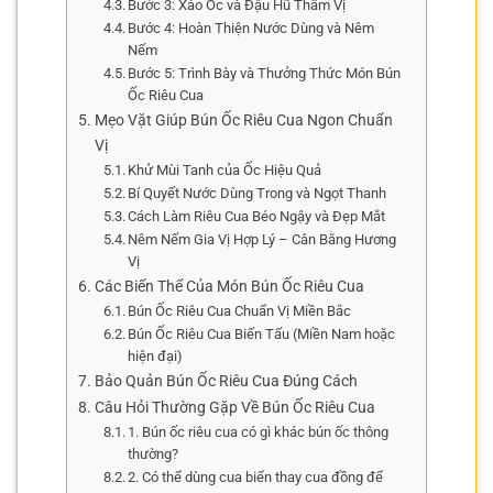
Bước 3: Xào Ốc và Đậu Hũ Thấm Vị
Bước 4: Hoàn Thiện Nước Dùng và Nêm
Nếm
Bước 5: Trình Bày và Thưởng Thức Món Bún
Ốc Riêu Cua
Mẹo Vặt Giúp Bún Ốc Riêu Cua Ngon Chuẩn
Vị
Khử Mùi Tanh của Ốc Hiệu Quả
Bí Quyết Nước Dùng Trong và Ngọt Thanh
Cách Làm Riêu Cua Béo Ngậy và Đẹp Mắt
Nêm Nếm Gia Vị Hợp Lý – Cân Bằng Hương
Vị
Các Biến Thể Của Món Bún Ốc Riêu Cua
Bún Ốc Riêu Cua Chuẩn Vị Miền Bắc
Bún Ốc Riêu Cua Biến Tấu (Miền Nam hoặc
hiện đại)
Bảo Quản Bún Ốc Riêu Cua Đúng Cách
Câu Hỏi Thường Gặp Về Bún Ốc Riêu Cua
1. Bún ốc riêu cua có gì khác bún ốc thông
thường?
2. Có thể dùng cua biển thay cua đồng để