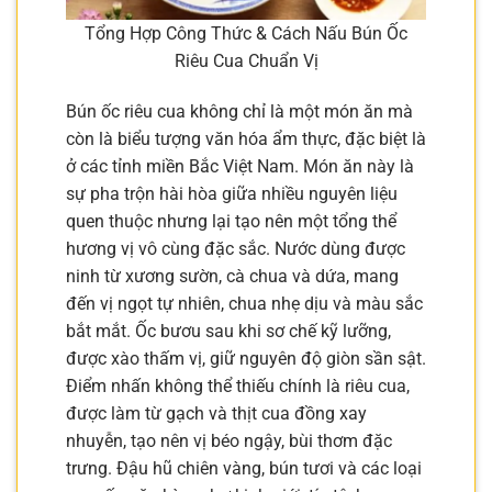
Tổng Hợp Công Thức & Cách Nấu Bún Ốc
Riêu Cua Chuẩn Vị
Bún ốc riêu cua không chỉ là một món ăn mà
còn là biểu tượng văn hóa ẩm thực, đặc biệt là
ở các tỉnh miền Bắc Việt Nam. Món ăn này là
sự pha trộn hài hòa giữa nhiều nguyên liệu
quen thuộc nhưng lại tạo nên một tổng thể
hương vị vô cùng đặc sắc. Nước dùng được
ninh từ xương sườn, cà chua và dứa, mang
đến vị ngọt tự nhiên, chua nhẹ dịu và màu sắc
bắt mắt. Ốc bươu sau khi sơ chế kỹ lưỡng,
được xào thấm vị, giữ nguyên độ giòn sần sật.
Điểm nhấn không thể thiếu chính là riêu cua,
được làm từ gạch và thịt cua đồng xay
nhuyễn, tạo nên vị béo ngậy, bùi thơm đặc
trưng. Đậu hũ chiên vàng, bún tươi và các loại