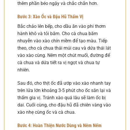
thêm phần béo ngậy và chắc chắn hơn.
Bước 3: Xào Ốc và Đậu Hũ Thấm Vị
Bắc chảo lên bếp, cho dầu ăn vào phi thơm
hành khô và tỏi băm. Cho cà chua băm
nhuyễn vào xào chín mềm để tạo màu. Tiếp
theo, cho cà chua thái múi cau và dứa thái lát
vào xào cùng. Nêm một chút muối, đường để
cà chua và dứa tiết ra vị ngọt và chua tự
nhiên.
Sau đó, cho thịt ốc đã ướp vào xào nhanh tay
trên lửa lớn khoảng 3-5 phút cho ốc săn lại và
thấm gia vị. Tránh xào quá lâu sẽ làm ốc bị
dai. Cuối cùng, cho đậu hũ đã chiên vàng vào
xào nhẹ cùng ốc và cà chua.
Bước 4: Hoàn Thiện Nước Dùng và Nêm Nếm