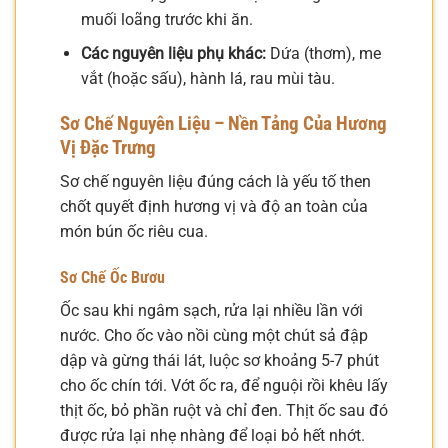
muối loãng trước khi ăn.
Các nguyên liệu phụ khác:
Dứa (thơm), me
vắt (hoặc sấu), hành lá, rau mùi tàu.
Sơ Chế Nguyên Liệu – Nền Tảng Của Hương
Vị Đặc Trưng
Sơ chế nguyên liệu đúng cách là yếu tố then
chốt quyết định hương vị và độ an toàn của
món bún ốc riêu cua.
Sơ Chế Ốc Bươu
Ốc sau khi ngâm sạch, rửa lại nhiều lần với
nước. Cho ốc vào nồi cùng một chút sả đập
dập và gừng thái lát, luộc sơ khoảng 5-7 phút
cho ốc chín tới. Vớt ốc ra, để nguội rồi khêu lấy
thịt ốc, bỏ phần ruột và chỉ đen. Thịt ốc sau đó
được rửa lại nhẹ nhàng để loại bỏ hết nhớt.