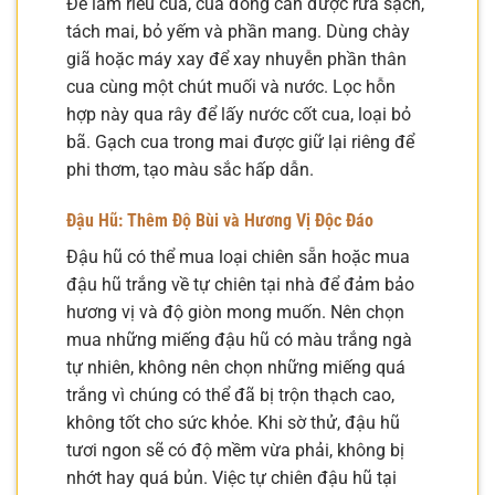
Để làm riêu cua, cua đồng cần được rửa sạch,
tách mai, bỏ yếm và phần mang. Dùng chày
giã hoặc máy xay để xay nhuyễn phần thân
cua cùng một chút muối và nước. Lọc hỗn
hợp này qua rây để lấy nước cốt cua, loại bỏ
bã. Gạch cua trong mai được giữ lại riêng để
phi thơm, tạo màu sắc hấp dẫn.
Đậu Hũ: Thêm Độ Bùi và Hương Vị Độc Đáo
Đậu hũ có thể mua loại chiên sẵn hoặc mua
đậu hũ trắng về tự chiên tại nhà để đảm bảo
hương vị và độ giòn mong muốn. Nên chọn
mua những miếng đậu hũ có màu trắng ngà
tự nhiên, không nên chọn những miếng quá
trắng vì chúng có thể đã bị trộn thạch cao,
không tốt cho sức khỏe. Khi sờ thử, đậu hũ
tươi ngon sẽ có độ mềm vừa phải, không bị
nhớt hay quá bủn. Việc tự chiên đậu hũ tại