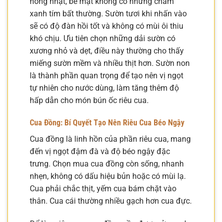
hồng nhạt, bề mặt không có những chấm
xanh tím bất thường. Sườn tươi khi nhấn vào
sẽ có độ đàn hồi tốt và không có mùi ôi thiu
khó chịu. Ưu tiên chọn những dải sườn có
xương nhỏ và dẹt, điều này thường cho thấy
miếng sườn mềm và nhiều thịt hơn. Sườn non
là thành phần quan trọng để tạo nên vị ngọt
tự nhiên cho nước dùng, làm tăng thêm độ
hấp dẫn cho món bún ốc riêu cua.
Cua Đồng: Bí Quyết Tạo Nên Riêu Cua Béo Ngậy
Cua đồng là linh hồn của phần riêu cua, mang
đến vị ngọt đậm đà và độ béo ngậy đặc
trưng. Chọn mua cua đồng còn sống, nhanh
nhẹn, không có dấu hiệu bủn hoặc có mùi lạ.
Cua phải chắc thịt, yếm cua bám chặt vào
thân. Cua cái thường nhiều gạch hơn cua đực.