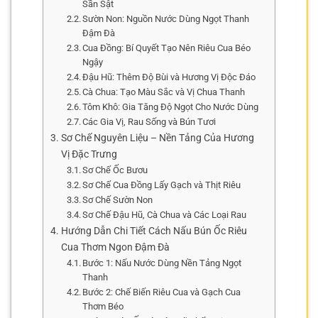
Sần Sật
Sườn Non: Nguồn Nước Dùng Ngọt Thanh
Đậm Đà
Cua Đồng: Bí Quyết Tạo Nên Riêu Cua Béo
Ngậy
Đậu Hũ: Thêm Độ Bùi và Hương Vị Độc Đáo
Cà Chua: Tạo Màu Sắc và Vị Chua Thanh
Tôm Khô: Gia Tăng Độ Ngọt Cho Nước Dùng
Các Gia Vị, Rau Sống và Bún Tươi
Sơ Chế Nguyên Liệu – Nền Tảng Của Hương
Vị Đặc Trưng
Sơ Chế Ốc Bươu
Sơ Chế Cua Đồng Lấy Gạch và Thịt Riêu
Sơ Chế Sườn Non
Sơ Chế Đậu Hũ, Cà Chua và Các Loại Rau
Hướng Dẫn Chi Tiết Cách Nấu Bún Ốc Riêu
Cua Thơm Ngon Đậm Đà
Bước 1: Nấu Nước Dùng Nền Tảng Ngọt
Thanh
Bước 2: Chế Biến Riêu Cua và Gạch Cua
Thơm Béo