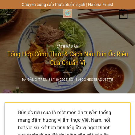
Chuyển
Chuyên cung cấp thực phẩm sạch | Halona Fruist
đến
0
nội
dung
CÁCH NẤU ĂN
Tổng Hợp Công Thức & Cách Nấu Bún Ốc Riêu
Cua Chuẩn Vị
ĐÃ ĐĂNG TRÊN
31/10/2025
BỞI
SAIGONESEBAGUETTE
Bún ốc riêu cua là một món ăn truyền thống
mang đậm hương vị ẩm thực Việt Nam, nổi
bật với sự kết hợp tinh tế giữa vị ngọt thanh