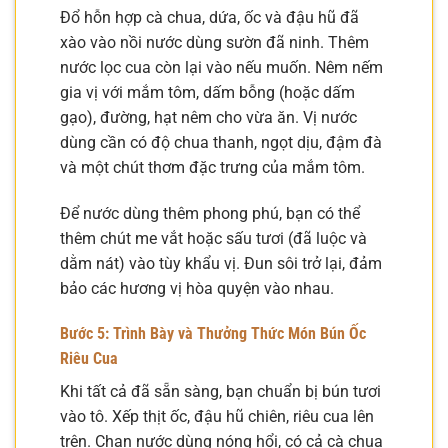
Đổ hỗn hợp cà chua, dứa, ốc và đậu hũ đã
xào vào nồi nước dùng sườn đã ninh. Thêm
nước lọc cua còn lại vào nếu muốn. Nêm nếm
gia vị với mắm tôm, dấm bỗng (hoặc dấm
gạo), đường, hạt nêm cho vừa ăn. Vị nước
dùng cần có độ chua thanh, ngọt dịu, đậm đà
và một chút thơm đặc trưng của mắm tôm.
Để nước dùng thêm phong phú, bạn có thể
thêm chút me vắt hoặc sấu tươi (đã luộc và
dằm nát) vào tùy khẩu vị. Đun sôi trở lại, đảm
bảo các hương vị hòa quyện vào nhau.
Bước 5: Trình Bày và Thưởng Thức Món Bún Ốc
Riêu Cua
Khi tất cả đã sẵn sàng, bạn chuẩn bị bún tươi
vào tô. Xếp thịt ốc, đậu hũ chiên, riêu cua lên
trên. Chan nước dùng nóng hổi, có cả cà chua