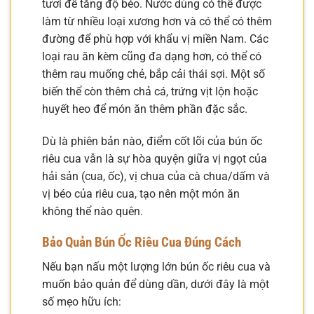
tươi để tăng độ béo. Nước dùng có thể được
làm từ nhiều loại xương hơn và có thể có thêm
đường để phù hợp với khẩu vị miền Nam. Các
loại rau ăn kèm cũng đa dạng hơn, có thể có
thêm rau muống chẻ, bắp cải thái sợi. Một số
biến thể còn thêm chả cá, trứng vịt lộn hoặc
huyết heo để món ăn thêm phần đặc sắc.
Dù là phiên bản nào, điểm cốt lõi của bún ốc
riêu cua vẫn là sự hòa quyện giữa vị ngọt của
hải sản (cua, ốc), vị chua của cà chua/dấm và
vị béo của riêu cua, tạo nên một món ăn
không thể nào quên.
Bảo Quản Bún Ốc Riêu Cua Đúng Cách
Nếu bạn nấu một lượng lớn bún ốc riêu cua và
muốn bảo quản để dùng dần, dưới đây là một
số mẹo hữu ích: