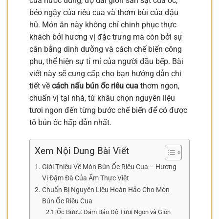
của nước dùng, độ dai giòn sần sật của ốc,
béo ngậy của riêu cua và thơm bùi của đậu
hũ. Món ăn này không chỉ chinh phục thực
khách bởi hương vị đặc trưng mà còn bởi sự
cân bằng dinh dưỡng và cách chế biến công
phu, thể hiện sự tỉ mỉ của người đầu bếp. Bài
viết này sẽ cung cấp cho bạn hướng dẫn chi
tiết về
cách nấu bún ốc riêu cua
thơm ngon,
chuẩn vị tại nhà, từ khâu chọn nguyên liệu
tươi ngon đến từng bước chế biến để có được
tô bún ốc hấp dẫn nhất.
Xem Nội Dung Bài Viết
Giới Thiệu Về Món Bún Ốc Riêu Cua – Hương
Vị Đậm Đà Của Ẩm Thực Việt
Chuẩn Bị Nguyên Liệu Hoàn Hảo Cho Món
Bún Ốc Riêu Cua
Ốc Bươu: Đảm Bảo Độ Tươi Ngon và Giòn