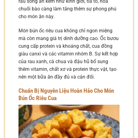
rau sống ăn kèm như kinh giới, tía tô, hoa
chuối bào càng làm tăng thêm sự phong phú
cho món ăn này.
Món bún ốc riêu cua không chỉ ngon miệng
mà còn mang giá trị dinh dưỡng cao. Ốc bươu
cung cấp protein và khoáng chất, cua đồng
giàu canxi và các vitamin nhóm B. Sự kết hợp
của rau xanh, cà chua và đậu hũ bổ sung
thêm vitamin, chất xơ và protein thực vật, tạo
nên một bữa ăn đầy đủ và cân đối.
Chuẩn Bị Nguyên Liệu Hoàn Hảo Cho Món
Bún Ốc Riêu Cua