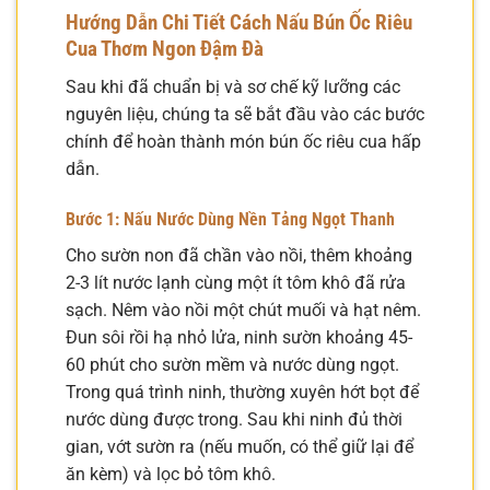
Hướng Dẫn Chi Tiết
Cách Nấu Bún Ốc Riêu
Cua
Thơm Ngon Đậm Đà
Sau khi đã chuẩn bị và sơ chế kỹ lưỡng các
nguyên liệu, chúng ta sẽ bắt đầu vào các bước
chính để hoàn thành món bún ốc riêu cua hấp
dẫn.
Bước 1: Nấu Nước Dùng Nền Tảng Ngọt Thanh
Cho sườn non đã chần vào nồi, thêm khoảng
2-3 lít nước lạnh cùng một ít tôm khô đã rửa
sạch. Nêm vào nồi một chút muối và hạt nêm.
Đun sôi rồi hạ nhỏ lửa, ninh sườn khoảng 45-
60 phút cho sườn mềm và nước dùng ngọt.
Trong quá trình ninh, thường xuyên hớt bọt để
nước dùng được trong. Sau khi ninh đủ thời
gian, vớt sườn ra (nếu muốn, có thể giữ lại để
ăn kèm) và lọc bỏ tôm khô.