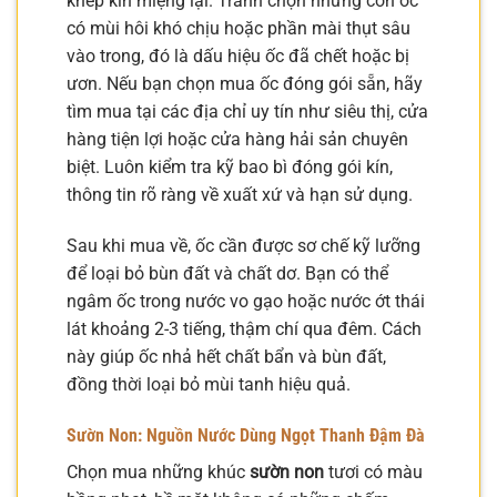
khép kín miệng lại. Tránh chọn những con ốc
có mùi hôi khó chịu hoặc phần mài thụt sâu
vào trong, đó là dấu hiệu ốc đã chết hoặc bị
ươn. Nếu bạn chọn mua ốc đóng gói sẵn, hãy
tìm mua tại các địa chỉ uy tín như siêu thị, cửa
hàng tiện lợi hoặc cửa hàng hải sản chuyên
biệt. Luôn kiểm tra kỹ bao bì đóng gói kín,
thông tin rõ ràng về xuất xứ và hạn sử dụng.
Sau khi mua về, ốc cần được sơ chế kỹ lưỡng
để loại bỏ bùn đất và chất dơ. Bạn có thể
ngâm ốc trong nước vo gạo hoặc nước ớt thái
lát khoảng 2-3 tiếng, thậm chí qua đêm. Cách
này giúp ốc nhả hết chất bẩn và bùn đất,
đồng thời loại bỏ mùi tanh hiệu quả.
Sườn Non: Nguồn Nước Dùng Ngọt Thanh Đậm Đà
Chọn mua những khúc
sườn non
tươi có màu