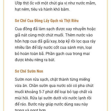
Ướp thịt ốc với một chút gia vị như nước mắm,
hạt nêm, tiêu và hành khô băm.
Sơ Chế Cua Đồng Lấy Gạch và Thịt Riêu
Cua đồng đã làm sạch được xay nhuyễn hoặc
giã nát cùng một chút muối. Thêm nước vào
hỗn hợp cua đã giã/xay, bóp kỹ rồi lọc qua rây
nhiều lần để lấy nước cốt cua sánh mịn, loại
bỏ hoàn toàn bã. Phần gạch cua trong mai
được khêu riêng ra bát.
Sơ Chế Sườn Non
Sườn non rửa sạch, chặt thành từng miếng
vừa ăn. Chần sườn qua nước sôi có pha chút
muối khoảng 5-7 phút để loại bỏ tạp chất và
mùi hôi. Rửa lại sườn dưới vòi nước lạnh rồi
để ráo. Bước này giúp nước dùng sau này
trong và ngọt hơn.