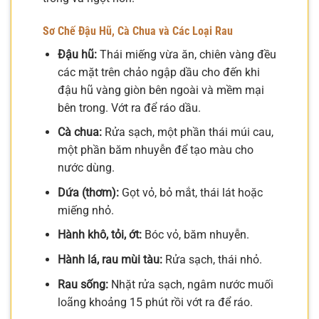
Sơ Chế Đậu Hũ, Cà Chua và Các Loại Rau
Đậu hũ:
Thái miếng vừa ăn, chiên vàng đều
các mặt trên chảo ngập dầu cho đến khi
đậu hũ vàng giòn bên ngoài và mềm mại
bên trong. Vớt ra để ráo dầu.
Cà chua:
Rửa sạch, một phần thái múi cau,
một phần băm nhuyễn để tạo màu cho
nước dùng.
Dứa (thơm):
Gọt vỏ, bỏ mắt, thái lát hoặc
miếng nhỏ.
Hành khô, tỏi, ớt:
Bóc vỏ, băm nhuyễn.
Hành lá, rau mùi tàu:
Rửa sạch, thái nhỏ.
Rau sống:
Nhặt rửa sạch, ngâm nước muối
loãng khoảng 15 phút rồi vớt ra để ráo.