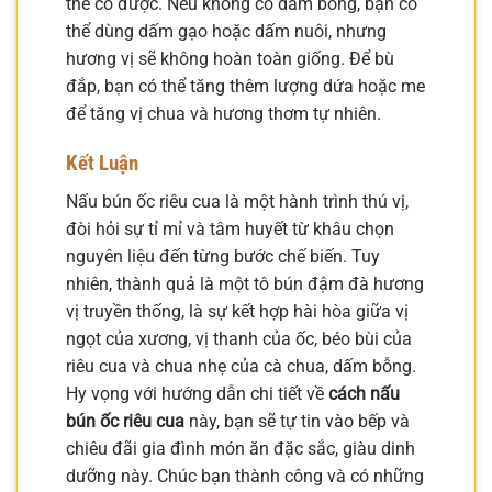
thể có được. Nếu không có dấm bỗng, bạn có
thể dùng dấm gạo hoặc dấm nuôi, nhưng
hương vị sẽ không hoàn toàn giống. Để bù
đắp, bạn có thể tăng thêm lượng dứa hoặc me
để tăng vị chua và hương thơm tự nhiên.
Kết Luận
Nấu bún ốc riêu cua là một hành trình thú vị,
đòi hỏi sự tỉ mỉ và tâm huyết từ khâu chọn
nguyên liệu đến từng bước chế biến. Tuy
nhiên, thành quả là một tô bún đậm đà hương
vị truyền thống, là sự kết hợp hài hòa giữa vị
ngọt của xương, vị thanh của ốc, béo bùi của
riêu cua và chua nhẹ của cà chua, dấm bỗng.
Hy vọng với hướng dẫn chi tiết về
cách nấu
bún ốc riêu cua
này, bạn sẽ tự tin vào bếp và
chiêu đãi gia đình món ăn đặc sắc, giàu dinh
dưỡng này. Chúc bạn thành công và có những