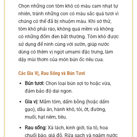
Chọn những con tôm khô có màu cam nhạt tự
nhiên, tránh những con có màu sắc quá tươi vì
chúng có thể đã bị nhuộm màu. Khi sờ thử,
tôm khô phải ráo, không quá mềm và không
có những đốm đen bất thường. Tôm khô được
sử dụng để ninh cùng với sườn, giúp nước
dùng có thêm vị ngọt umami đặc trưng, làm
dậy mùi thơm của món bún ốc riêu cua.
Các Gia Vị, Rau Sống và Bún Tươi
Bún tươi:
Chọn loại bún sợi to hoặc vừa,
đảm bảo độ dai ngon.
Gia vị:
Mắm tôm, dấm bỗng (hoặc dấm
gạo), dầu ăn, hành khô, tỏi, ớt, đường,
muối, hạt nêm, tiêu.
Rau sống:
Xà lách, kinh giới, tía tô, hoa
chuối bào, giá đỗ. Rửa sạch và ngâm nước