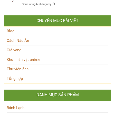
Ai?
ẩn
Huyền
ở
Chức năng bình luận bị tắt
Khám
mình
Thoại
Khám
Phá
của
phá
Nhân
Lớp
Momoo
Vật
Học
CHUYÊN MỤC BÀI VIẾT
Ayase:
Nham
Biết
Ai
Bí
Tuốt
là
Blog
Ẩn
Ai
trong
Cách Nấu Ăn
Thế
giới
Giá vàng
Siêu
nhiên?
Kho nhân vật anime
Thư viện ảnh
Tổng hợp
DANH MỤC SẢN PHẨM
Bánh Lạnh