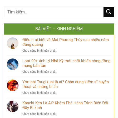
BÀI VIẾT – KINH NGHIỆM
Điều ít ai biết về Mai Phương Thúy sau nhiều năm
đăng quang
ở
Chức năng bình luận bị tắt
Điều
ít
Loạt 99+ ảnh Lý Nhã Kỳ mới nhất khiến cộng đồng
ai
mạng bàn tán
biết
ở
Chức năng bình luận bị tắt
về
Loạt
Mai
99+
Yoriichi Tsugikuni là ai? Chân dung kiếm sĩ huyền
Phương
ảnh
thoại và những bí ẩn
Thúy
Lý
sau
ở
Chức năng bình luận bị tắt
Nhã
nhiều
Yoriichi
Kỳ
năm
Tsugikuni
Kaneki Ken Là Ai? Khám Phá Hành Trình Biến Đổi
mới
đăng
là
Đầy Bi kịch
nhất
quang
ai?
khiến
ở
Chức năng bình luận bị tắt
Chân
cộng