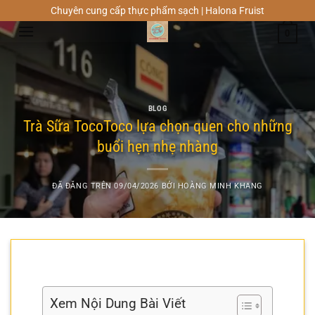
Chuyển
Chuyên cung cấp thực phẩm sạch | Halona Fruist
đến
0
nội
dung
BLOG
Trà Sữa TocoToco lựa chọn quen cho những
buổi hẹn nhẹ nhàng
ĐÃ ĐĂNG TRÊN
09/04/2026
BỞI
HOÀNG MINH KHANG
Xem Nội Dung Bài Viết