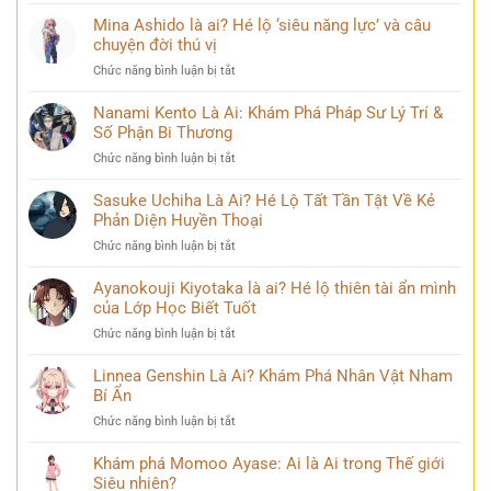
Kaneki
dung
đồng
Ken
Mina Ashido là ai? Hé lộ ‘siêu năng lực’ và câu
kiếm
mạng
Là
chuyện đời thú vị
sĩ
bàn
Ai?
huyền
tán
ở
Chức năng bình luận bị tắt
Khám
thoại
Mina
Phá
và
Ashido
Nanami Kento Là Ai: Khám Phá Pháp Sư Lý Trí &
Hành
những
là
Số Phận Bi Thương
Trình
bí
ai?
Biến
ẩn
ở
Chức năng bình luận bị tắt
Hé
Đổi
Nanami
lộ
Đầy
Kento
Sasuke Uchiha Là Ai? Hé Lộ Tất Tần Tật Về Kẻ
‘siêu
Bi
Là
Phản Diện Huyền Thoại
năng
kịch
Ai:
lực’
ở
Chức năng bình luận bị tắt
Khám
và
Sasuke
Phá
câu
Uchiha
Ayanokouji Kiyotaka là ai? Hé lộ thiên tài ẩn mình
Pháp
chuyện
Là
của Lớp Học Biết Tuốt
Sư
đời
Ai?
Lý
thú
ở
Chức năng bình luận bị tắt
Hé
Trí
vị
Ayanokouji
Lộ
&
Kiyotaka
Linnea Genshin Là Ai? Khám Phá Nhân Vật Nham
Tất
Số
là
Bí Ẩn
Tần
Phận
ai?
Tật
Bi
ở
Chức năng bình luận bị tắt
Hé
Về
Thương
Linnea
lộ
Kẻ
Genshin
Khám phá Momoo Ayase: Ai là Ai trong Thế giới
thiên
Phản
Là
Siêu nhiên?
tài
Diện