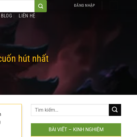
0
ĐĂNG NHẬP
BLOG
LIÊN HỆ
cuốn hút nhất
h
g
BÀI VIẾT – KINH NGHIỆM