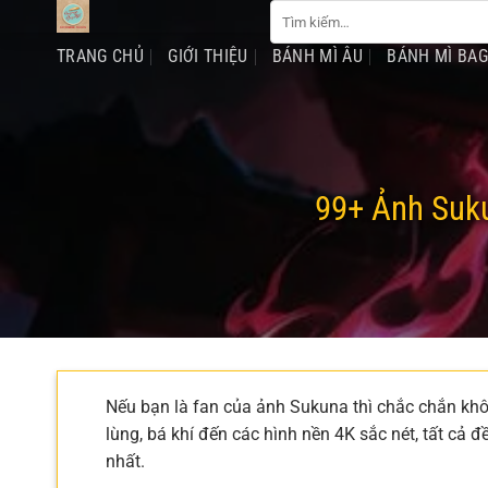
Tìm
Chuyển
kiếm:
đến
TRANG CHỦ
GIỚI THIỆU
BÁNH MÌ ÂU
BÁNH MÌ BA
nội
dung
99+ Ảnh Suku
Nếu bạn là fan của ảnh Sukuna thì chắc chắn kh
lùng, bá khí đến các hình nền 4K sắc nét, tất cả
nhất.