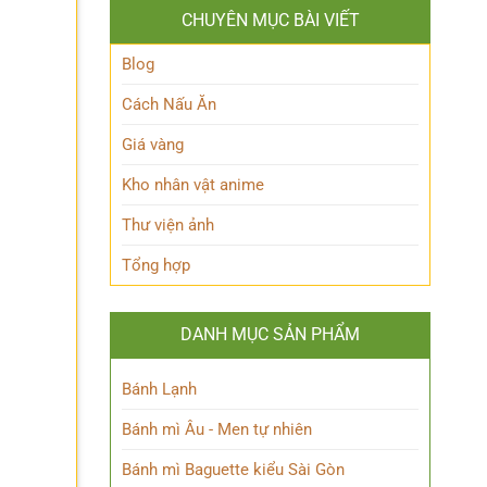
công
khiến
CHUYÊN MỤC BÀI VIẾT
an
ai
với
xem
hình
Blog
cũng
ảnh
bật
đầy
Cách Nấu Ăn
cười
bản
lĩnh
Giá vàng
và
trách
Kho nhân vật anime
nhiệm
Thư viện ảnh
Tổng hợp
DANH MỤC SẢN PHẨM
Bánh Lạnh
Bánh mì Âu - Men tự nhiên
Bánh mì Baguette kiểu Sài Gòn