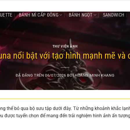
GUETTE
BÁNH MÌ CẤP ĐÔNG
BÁNH NGỌT
SANDWICH
THƯ VIỆN ẢNH
na nổi bật với tạo hình mạnh mẽ và 
ĐÃ ĐĂNG TRÊN
06/07/2026
BỞI
HOÀNG MINH KHANG
ông thể bỏ qua bộ sưu tập dưới đây. Từ những khoảnh khắc lạn
 đều được tuyển chọn để mang đến trải nghiệm hình ảnh ấn tượn