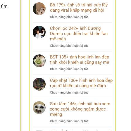
Bộ 179+ ảnh vô tri hài cực lầy
 tìm
đang viral khắp mạng xã hội
ở
Chức năng bình luận bị tắt
Bộ
179+
Chọn lọc 242+ ảnh Dương
ảnh
Domic cực điển trai khiến fan
vô
mê mẩn
tri
ở
Chức năng bình luận bị tắt
hài
Chọn
cực
lọc
BST 135+ ảnh hoa linh lan đẹp
lầy
242+
tinh khôi khiến ai cũng say mê
đang
ảnh
viral
ở
Chức năng bình luận bị tắt
Dương
khắp
BST
Domic
mạng
135+
Cập nhật 136+ hình ảnh hoa đẹp
cực
xã
ảnh
rực rỡ khiến ai cũng mê đắm
điển
hội
hoa
trai
ở
Chức năng bình luận bị tắt
linh
khiến
Cập
lan
fan
nhật
Sưu tầm 146+ ảnh hài bựa xem
đẹp
mê
136+
xong cười không ngậm được
tinh
mẩn
hình
miệng
khôi
ảnh
khiến
ở
Chức năng bình luận bị tắt
hoa
ai
Sưu
đẹp
cũng
tầm