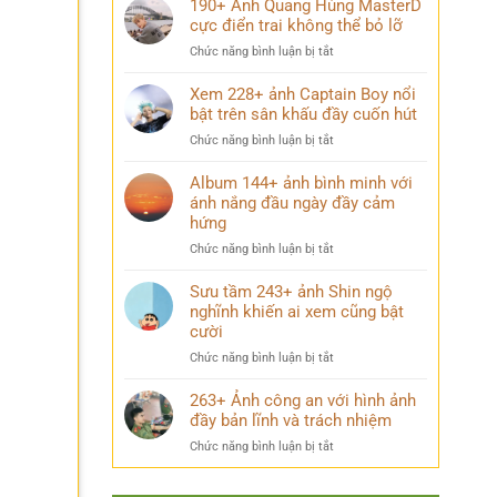
190+ Ảnh Quang Hùng MasterD
rực
say
146+
cực điển trai không thể bỏ lỡ
rỡ
mê
ảnh
khiến
ở
Chức năng bình luận bị tắt
hài
ai
190+
bựa
cũng
Ảnh
Xem 228+ ảnh Captain Boy nổi
xem
mê
Quang
bật trên sân khấu đầy cuốn hút
xong
đắm
Hùng
cười
ở
Chức năng bình luận bị tắt
MasterD
không
Xem
cực
ngậm
228+
Album 144+ ảnh bình minh với
điển
được
ảnh
ánh nắng đầu ngày đầy cảm
trai
miệng
Captain
hứng
không
Boy
thể
ở
Chức năng bình luận bị tắt
nổi
bỏ
Album
bật
lỡ
144+
Sưu tầm 243+ ảnh Shin ngộ
trên
ảnh
nghĩnh khiến ai xem cũng bật
sân
bình
khấu
cười
minh
đầy
ở
Chức năng bình luận bị tắt
với
cuốn
Sưu
ánh
hút
tầm
263+ Ảnh công an với hình ảnh
nắng
243+
đầy bản lĩnh và trách nhiệm
đầu
ảnh
ngày
ở
Chức năng bình luận bị tắt
Shin
đầy
263+
ngộ
cảm
Ảnh
nghĩnh
hứng