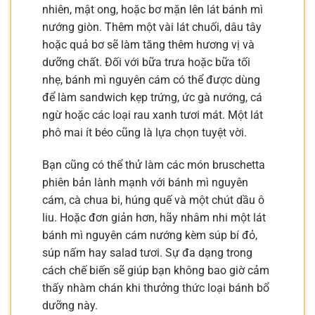
nhiên, mật ong, hoặc bơ mặn lên lát bánh mì
nướng giòn. Thêm một vài lát chuối, dâu tây
hoặc quả bơ sẽ làm tăng thêm hương vị và
dưỡng chất. Đối với bữa trưa hoặc bữa tối
nhẹ, bánh mì nguyên cám có thể được dùng
để làm sandwich kẹp trứng, ức gà nướng, cá
ngừ hoặc các loại rau xanh tươi mát. Một lát
phô mai ít béo cũng là lựa chọn tuyệt vời.
Bạn cũng có thể thử làm các món bruschetta
phiên bản lành mạnh với bánh mì nguyên
cám, cà chua bi, húng quế và một chút dầu ô
liu. Hoặc đơn giản hơn, hãy nhâm nhi một lát
bánh mì nguyên cám nướng kèm súp bí đỏ,
súp nấm hay salad tươi. Sự đa dạng trong
cách chế biến sẽ giúp bạn không bao giờ cảm
thấy nhàm chán khi thưởng thức loại bánh bổ
dưỡng này.