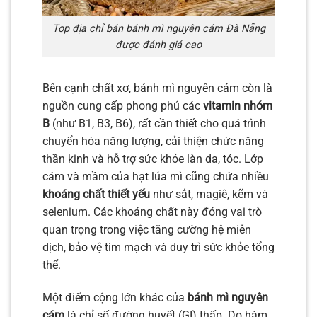
Top địa chỉ bán bánh mì nguyên cám Đà Nẵng
được đánh giá cao
Bên cạnh chất xơ, bánh mì nguyên cám còn là
nguồn cung cấp phong phú các
vitamin nhóm
B
(như B1, B3, B6), rất cần thiết cho quá trình
chuyển hóa năng lượng, cải thiện chức năng
thần kinh và hỗ trợ sức khỏe làn da, tóc. Lớp
cám và mầm của hạt lúa mì cũng chứa nhiều
khoáng chất thiết yếu
như sắt, magiê, kẽm và
selenium. Các khoáng chất này đóng vai trò
quan trọng trong việc tăng cường hệ miễn
dịch, bảo vệ tim mạch và duy trì sức khỏe tổng
thể.
Một điểm cộng lớn khác của
bánh mì nguyên
cám
là chỉ số đường huyết (GI) thấp. Do hàm