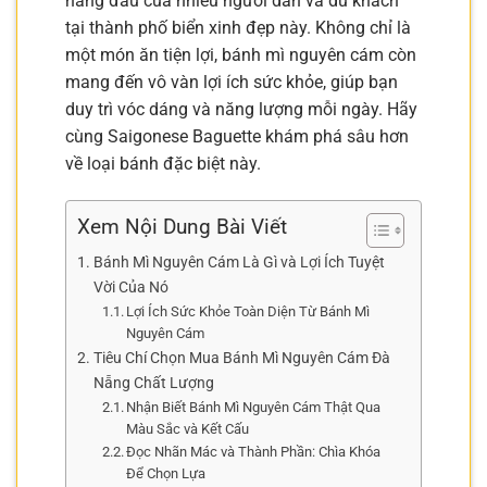
hàng đầu của nhiều người dân và du khách
tại thành phố biển xinh đẹp này. Không chỉ là
một món ăn tiện lợi, bánh mì nguyên cám còn
mang đến vô vàn lợi ích sức khỏe, giúp bạn
duy trì vóc dáng và năng lượng mỗi ngày. Hãy
cùng Saigonese Baguette khám phá sâu hơn
về loại bánh đặc biệt này.
Xem Nội Dung Bài Viết
Bánh Mì Nguyên Cám Là Gì và Lợi Ích Tuyệt
Vời Của Nó
Lợi Ích Sức Khỏe Toàn Diện Từ Bánh Mì
Nguyên Cám
Tiêu Chí Chọn Mua Bánh Mì Nguyên Cám Đà
Nẵng Chất Lượng
Nhận Biết Bánh Mì Nguyên Cám Thật Qua
Màu Sắc và Kết Cấu
Đọc Nhãn Mác và Thành Phần: Chìa Khóa
Để Chọn Lựa