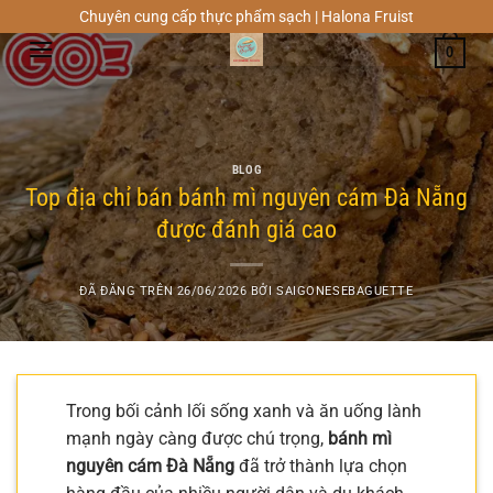
Chuyển
Chuyên cung cấp thực phẩm sạch | Halona Fruist
đến
0
nội
dung
BLOG
Top địa chỉ bán bánh mì nguyên cám Đà Nẵng
được đánh giá cao
ĐÃ ĐĂNG TRÊN
26/06/2026
BỞI
SAIGONESEBAGUETTE
Trong bối cảnh lối sống xanh và ăn uống lành
mạnh ngày càng được chú trọng,
bánh mì
nguyên cám Đà Nẵng
đã trở thành lựa chọn