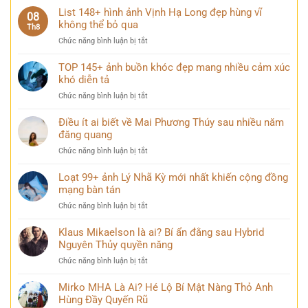
đại
Ảnh
List 148+ hình ảnh Vịnh Hạ Long đẹp hùng vĩ
lung
08
Lăng
không thể bỏ qua
linh
Th8
Bác
khi
ở
Chức năng bình luận bị tắt
trang
thành
List
nghiêm
phố
148+
TOP 145+ ảnh buồn khóc đẹp mang nhiều cảm xúc
và
lên
hình
khó diễn tả
bình
đèn
ảnh
yên
ở
Chức năng bình luận bị tắt
Vịnh
trong
TOP
Hạ
mọi
145+
Điều ít ai biết về Mai Phương Thúy sau nhiều năm
Long
góc
ảnh
đăng quang
đẹp
nhìn
buồn
hùng
ở
Chức năng bình luận bị tắt
khóc
vĩ
Điều
đẹp
không
ít
Loạt 99+ ảnh Lý Nhã Kỳ mới nhất khiến cộng đồng
mang
thể
ai
mạng bàn tán
nhiều
bỏ
biết
cảm
qua
ở
Chức năng bình luận bị tắt
về
xúc
Loạt
Mai
khó
99+
Klaus Mikaelson là ai? Bí ẩn đằng sau Hybrid
Phương
diễn
ảnh
Nguyên Thủy quyền năng
Thúy
tả
Lý
sau
ở
Chức năng bình luận bị tắt
Nhã
nhiều
Klaus
Kỳ
năm
Mikaelson
Mirko MHA Là Ai? Hé Lộ Bí Mật Nàng Thỏ Anh
mới
đăng
là
Hùng Đầy Quyến Rũ
nhất
quang
ai?