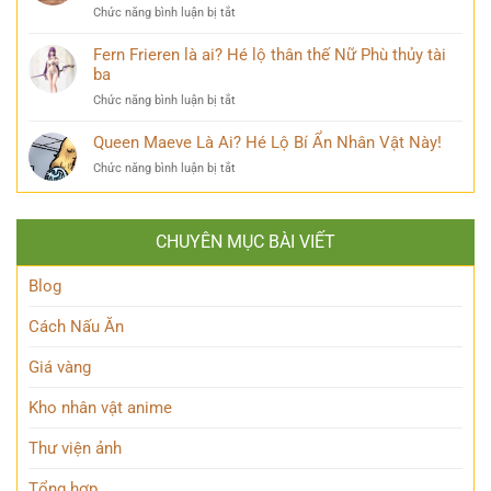
khiến
ở
Chức năng bình luận bị tắt
Bí
cộng
Mirko
ẩn
đồng
MHA
Fern Frieren là ai? Hé lộ thân thế Nữ Phù thủy tài
đằng
mạng
Là
ba
sau
bàn
Ai?
Hybrid
tán
ở
Chức năng bình luận bị tắt
Hé
Nguyên
Fern
Lộ
Thủy
Frieren
Queen Maeve Là Ai? Hé Lộ Bí Ẩn Nhân Vật Này!
Bí
quyền
là
Mật
năng
ở
Chức năng bình luận bị tắt
ai?
Nàng
Queen
Hé
Thỏ
Maeve
lộ
Anh
Là
thân
Hùng
CHUYÊN MỤC BÀI VIẾT
Ai?
thế
Đầy
Hé
Nữ
Quyến
Lộ
Blog
Phù
Rũ
Bí
thủy
Ẩn
tài
Cách Nấu Ăn
Nhân
ba
Vật
Giá vàng
Này!
Kho nhân vật anime
Thư viện ảnh
Tổng hợp