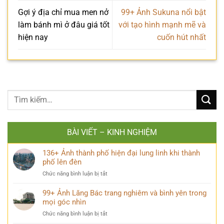
Gợi ý địa chỉ mua men nở
99+ Ảnh Sukuna nổi bật
làm bánh mì ở đâu giá tốt
với tạo hình mạnh mẽ và
hiện nay
cuốn hút nhất
BÀI VIẾT – KINH NGHIỆM
136+ Ảnh thành phố hiện đại lung linh khi thành
phố lên đèn
ở
Chức năng bình luận bị tắt
136+
Ảnh
99+ Ảnh Lăng Bác trang nghiêm và bình yên trong
thành
mọi góc nhìn
phố
ở
Chức năng bình luận bị tắt
hiện
99+