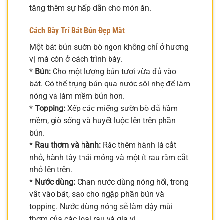
tăng thêm sự hấp dẫn cho món ăn.
Cách Bày Trí Bát Bún Đẹp Mắt
Một bát bún sườn bò ngon không chỉ ở hương
vị mà còn ở cách trình bày.
*
Bún:
Cho một lượng bún tươi vừa đủ vào
bát. Có thể trụng bún qua nước sôi nhẹ để làm
nóng và làm mềm bún hơn.
*
Topping:
Xếp các miếng sườn bò đã hầm
mềm, giò sống và huyết luộc lên trên phần
bún.
*
Rau thơm và hành:
Rắc thêm hành lá cắt
nhỏ, hành tây thái mỏng và một ít rau răm cắt
nhỏ lên trên.
*
Nước dùng:
Chan nước dùng nóng hổi, trong
vắt vào bát, sao cho ngập phần bún và
topping. Nước dùng nóng sẽ làm dậy mùi
thơm của các loại rau và gia vị.