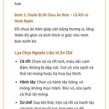
hơn.
Bước 2: Chuẩn Bị Đồ Chua Ăn Kèm – Cà Rốt và
Hành Ngâm
Đồ chua ăn kèm giúp cân bằng hương vị, tăng
thêm độ giòn và kích thích vị giác cho món
bún sườn bò.
Lựa Chọn Nguyên Liệu và Sơ Chế
Cà rốt:
Chọn củ cà rốt tươi, màu sắc cam
đậm, không bị dập nát. Gọt vỏ, rửa sạch và
thái lát mỏng hoặc tỉa hoa tùy thích.
Hành tây:
Chọn củ hành tây trắng, vỏ
mỏng, không mọc mầm. Bóc vỏ, rửa sạch
và thái lát mỏng.
Sơ chế:
Sau khi thái, trộn cà rốt và hành tây
với một chút muối hạt, bóp nhẹ và để