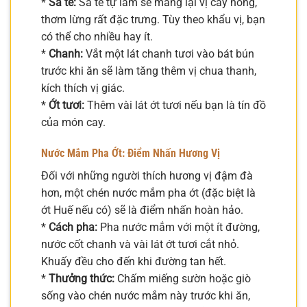
*
Sa tế:
Sa tế tự làm sẽ mang lại vị cay nồng,
thơm lừng rất đặc trưng. Tùy theo khẩu vị, bạn
có thể cho nhiều hay ít.
*
Chanh:
Vắt một lát chanh tươi vào bát bún
trước khi ăn sẽ làm tăng thêm vị chua thanh,
kích thích vị giác.
*
Ớt tươi:
Thêm vài lát ớt tươi nếu bạn là tín đồ
của món cay.
Nước Mắm Pha Ớt: Điểm Nhấn Hương Vị
Đối với những người thích hương vị đậm đà
hơn, một chén nước mắm pha ớt (đặc biệt là
ớt Huế nếu có) sẽ là điểm nhấn hoàn hảo.
*
Cách pha:
Pha nước mắm với một ít đường,
nước cốt chanh và vài lát ớt tươi cắt nhỏ.
Khuấy đều cho đến khi đường tan hết.
*
Thưởng thức:
Chấm miếng sườn hoặc giò
sống vào chén nước mắm này trước khi ăn,