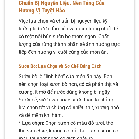
Chuẩn Bị Nguyên Liệu: Nền Tảng Của
Hương Vị Tuyệt Hảo
Việc lựa chọn và chuẩn bị nguyên liệu kỹ
lưỡng là bước đầu tiên và quan trọng nhất để
có một nồi bún sườn bò thơm ngon. Chất
lượng của từng thành phần sẽ ảnh hưởng trực
tiếp đến hương vị cuối cùng của món ăn.
Sườn Bò: Lựa Chọn và Sơ Chế Đúng Cách
Sườn bò là “linh hồn” của món ăn này. Bạn
nên chọn loại sườn bò non, có cả phần thịt và
xương, ít mỡ để nước dùng không bị ngấy.
Sườn dẻ, sườn vai hoặc sườn thăn là những
lựa chọn tốt vì chúng có nhiều thịt, xương nhỏ
và dễ mềm khi hầm.
*
Lựa chọn:
Chọn sườn có màu đỏ tươi, thớ
thịt săn chắc, không có mùi lạ. Tránh sườn có
màu tái nhợt hoặc có dịch chảy ra.