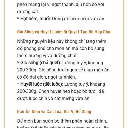
phèn mang lại vị ngọt thanh, dịu hơn so với
đường cát.
*
Hạt nêm, muối:
Dùng để nêm nếm vừa ăn.
Giò Sống và Huyết Luộc: Bí Quyết Tạo Độ Hấp Dẫn
Những nguyên liệu này không chỉ tăng thêm
độ phong phú cho món ăn mà còn bổ sung
thêm hương vị và dưỡng chất.
*
Giò sống (chả quết):
Lượng tùy ý, khoảng
200-300g. Giò sống tươi ngon sẽ giúp món ăn
có độ dai giòn, ngọt tự nhiên.
*
Huyết luộc (tiết luộc):
Lượng tùy ý, khoảng
200-300g. Chọn huyết heo hoặc bò tươi, đã
được luộc chín và cắt miếng vừa ăn.
Rau Ăn Kèm và Các Loại Gia Vị Bổ Sung
Để món bún sườn bò thêm phần hoàn chỉnh,