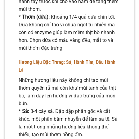
hành tây trước khi cho vào hầm để tăng thêm
mùi thơm.
*
Thơm (dứa):
Khoảng 1/4 quả dứa chín tới.
Dứa không chỉ tạo vị chua ngọt tự nhiên mà
còn có enzyme giúp làm mềm thịt bò nhanh
hơn. Chọn dứa có màu vàng đều, mắt to và
mùi thơm đặc trưng.
Hương Liệu Đặc Trưng: Sả, Hành Tím, Đầu Hành
Lá
Những hương liệu này không chỉ tạo mùi
thơm quyến rũ mà còn khử mùi tanh của thịt
bò, làm dậy lên hương vị đặc trưng của món
bún.
*
Sả:
3-4 cây sả. Đập dập phần gốc và cắt
khúc, một phần băm nhuyễn để làm sa tế. Sả
là một trong những hương liệu không thể
thiếu, tạo mùi thơm nồng ấm.