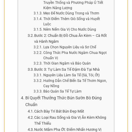
Truyền Thống và Phương Pháp Ủ Tiết
Kiệm Năng Lượng
Mẹo Để Nước Dùng Trong và Thơm
Thời Điểm Thêm Giò Sống và Huyết
Luộc
Nêm Nếm Gia Vị Cho Nước Dùng
Bước 2: Chuẩn Bị Đồ Chua Ăn Kèm – Cà Rốt
và Hành Ngâm
Lựa Chọn Nguyên Liệu và Sơ Chế
Công Thức Pha Nước Ngâm Chua Ngọt
Chuẩn Vị
Thời Gian Ngâm và Bảo Quản
Bước 3: Tự Làm Sa Tế Đậm Đà Tại Nhà
Nguyên Liệu Làm Sa Tế (Sả, Tỏi, Ớt)
Hướng Dẫn Chế Biến Sa Tế Thơm Ngon,
Cay Nồng
Bảo Quản Sa Tế Tự Làm
Bí Quyết Thưởng Thức Bún Sườn Bò Đúng
Chuẩn
Cách Bày Trí Bát Bún Đẹp Mắt
Các Loại Rau Sống và Gia Vị Ăn Kèm Không
Thể Thiếu
Nước Mắm Pha Ớt: Điểm Nhấn Hương Vị