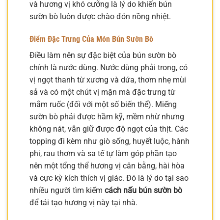
và hương vị khó cưỡng là lý do khiến bún
sườn bò luôn được chào đón nồng nhiệt.
Điểm Đặc Trưng Của Món Bún Sườn Bò
Điều làm nên sự đặc biệt của bún sườn bò
chính là nước dùng. Nước dùng phải trong, có
vị ngọt thanh từ xương và dứa, thơm nhẹ mùi
sả và có một chút vị mặn mà đặc trưng từ
mắm ruốc (đối với một số biến thể). Miếng
sườn bò phải được hầm kỹ, mềm nhừ nhưng
không nát, vẫn giữ được độ ngọt của thịt. Các
topping đi kèm như giò sống, huyết luộc, hành
phi, rau thơm và sa tế tự làm góp phần tạo
nên một tổng thể hương vị cân bằng, hài hòa
và cực kỳ kích thích vị giác. Đó là lý do tại sao
nhiều người tìm kiếm
cách nấu bún sườn bò
để tái tạo hương vị này tại nhà.