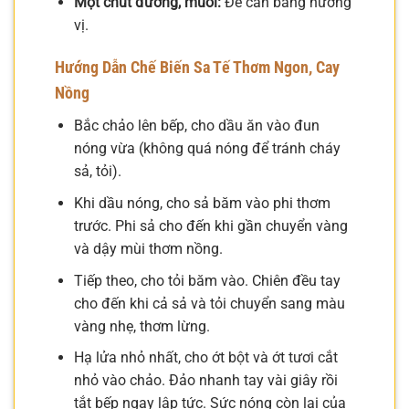
Một chút đường, muối:
Để cân bằng hương
vị.
Hướng Dẫn Chế Biến Sa Tế Thơm Ngon, Cay
Nồng
Bắc chảo lên bếp, cho dầu ăn vào đun
nóng vừa (không quá nóng để tránh cháy
sả, tỏi).
Khi dầu nóng, cho sả băm vào phi thơm
trước. Phi sả cho đến khi gần chuyển vàng
và dậy mùi thơm nồng.
Tiếp theo, cho tỏi băm vào. Chiên đều tay
cho đến khi cả sả và tỏi chuyển sang màu
vàng nhẹ, thơm lừng.
Hạ lửa nhỏ nhất, cho ớt bột và ớt tươi cắt
nhỏ vào chảo. Đảo nhanh tay vài giây rồi
tắt bếp ngay lập tức. Sức nóng còn lại của