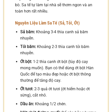
bò. Sa tế tự làm tại nhà sẽ thơm ngon và an
toàn hơn rất nhiều.
Nguyên Liệu Làm Sa Tế (Sả, Tỏi, Ớt)
Sả băm:
Khoảng 3-4 thìa canh sả băm
nhuyễn.
Tỏi băm:
Khoảng 2-3 thìa canh tỏi băm
nhuyễn.
Ớt bột:
1-2 thìa canh ớt bột (tùy độ cay
mong muốn). Bạn có thể dùng ớt bột Hàn
Quốc để tạo màu đẹp hoặc ớt bột thông
thường để tăng độ cay.
Ớt tươi:
2-3 quả ớt tươi (ớt hiểm hoặc ớt
sừng), cắt nhỏ.
Dầu ăn:
Khoảng 1/2 chén.