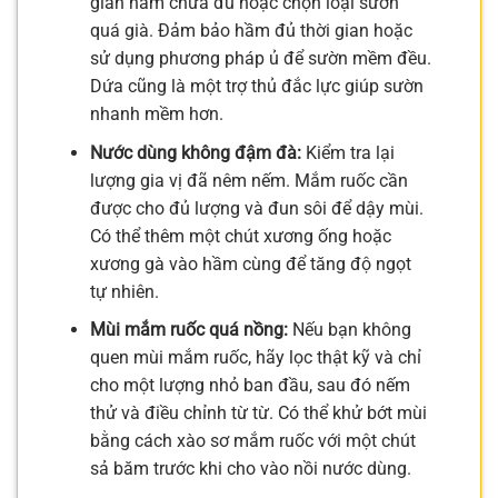
gian hầm chưa đủ hoặc chọn loại sườn
quá già. Đảm bảo hầm đủ thời gian hoặc
sử dụng phương pháp ủ để sườn mềm đều.
Dứa cũng là một trợ thủ đắc lực giúp sườn
nhanh mềm hơn.
Nước dùng không đậm đà:
Kiểm tra lại
lượng gia vị đã nêm nếm. Mắm ruốc cần
được cho đủ lượng và đun sôi để dậy mùi.
Có thể thêm một chút xương ống hoặc
xương gà vào hầm cùng để tăng độ ngọt
tự nhiên.
Mùi mắm ruốc quá nồng:
Nếu bạn không
quen mùi mắm ruốc, hãy lọc thật kỹ và chỉ
cho một lượng nhỏ ban đầu, sau đó nếm
thử và điều chỉnh từ từ. Có thể khử bớt mùi
bằng cách xào sơ mắm ruốc với một chút
sả băm trước khi cho vào nồi nước dùng.