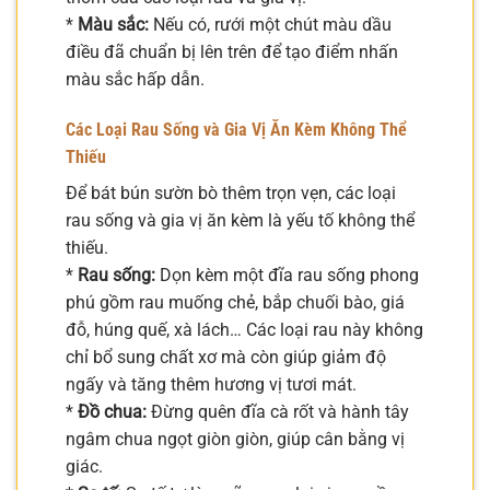
*
Màu sắc:
Nếu có, rưới một chút màu dầu
điều đã chuẩn bị lên trên để tạo điểm nhấn
màu sắc hấp dẫn.
Các Loại Rau Sống và Gia Vị Ăn Kèm Không Thể
Thiếu
Để bát bún sườn bò thêm trọn vẹn, các loại
rau sống và gia vị ăn kèm là yếu tố không thể
thiếu.
*
Rau sống:
Dọn kèm một đĩa rau sống phong
phú gồm rau muống chẻ, bắp chuối bào, giá
đỗ, húng quế, xà lách… Các loại rau này không
chỉ bổ sung chất xơ mà còn giúp giảm độ
ngấy và tăng thêm hương vị tươi mát.
*
Đồ chua:
Đừng quên đĩa cà rốt và hành tây
ngâm chua ngọt giòn giòn, giúp cân bằng vị
giác.