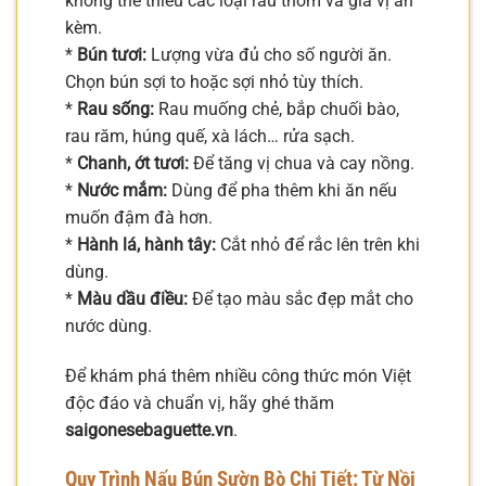
không thể thiếu các loại rau thơm và gia vị ăn
kèm.
*
Bún tươi:
Lượng vừa đủ cho số người ăn.
Chọn bún sợi to hoặc sợi nhỏ tùy thích.
*
Rau sống:
Rau muống chẻ, bắp chuối bào,
rau răm, húng quế, xà lách… rửa sạch.
*
Chanh, ớt tươi:
Để tăng vị chua và cay nồng.
*
Nước mắm:
Dùng để pha thêm khi ăn nếu
muốn đậm đà hơn.
*
Hành lá, hành tây:
Cắt nhỏ để rắc lên trên khi
dùng.
*
Màu dầu điều:
Để tạo màu sắc đẹp mắt cho
nước dùng.
Để khám phá thêm nhiều công thức món Việt
độc đáo và chuẩn vị, hãy ghé thăm
saigonesebaguette.vn
.
Quy Trình Nấu Bún Sườn Bò Chi Tiết: Từ Nồi