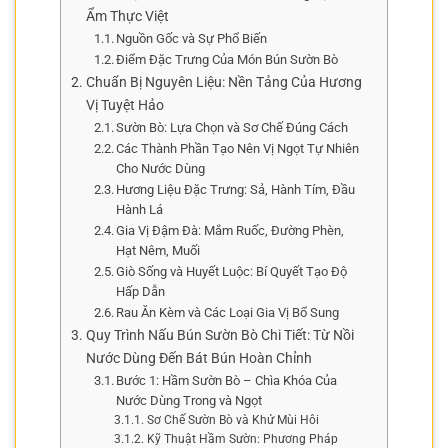
Ẩm Thực Việt
Nguồn Gốc và Sự Phổ Biến
Điểm Đặc Trưng Của Món Bún Sườn Bò
Chuẩn Bị Nguyên Liệu: Nền Tảng Của Hương
Vị Tuyệt Hảo
Sườn Bò: Lựa Chọn và Sơ Chế Đúng Cách
Các Thành Phần Tạo Nên Vị Ngọt Tự Nhiên
Cho Nước Dùng
Hương Liệu Đặc Trưng: Sả, Hành Tím, Đầu
Hành Lá
Gia Vị Đậm Đà: Mắm Ruốc, Đường Phèn,
Hạt Nêm, Muối
Giò Sống và Huyết Luộc: Bí Quyết Tạo Độ
Hấp Dẫn
Rau Ăn Kèm và Các Loại Gia Vị Bổ Sung
Quy Trình Nấu Bún Sườn Bò Chi Tiết: Từ Nồi
Nước Dùng Đến Bát Bún Hoàn Chỉnh
Bước 1: Hầm Sườn Bò – Chìa Khóa Của
Nước Dùng Trong và Ngọt
Sơ Chế Sườn Bò và Khử Mùi Hôi
Kỹ Thuật Hầm Sườn: Phương Pháp