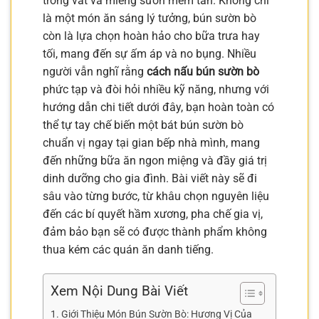
trong vắt và miếng sườn mềm tan. Không chỉ
là một món ăn sáng lý tưởng, bún sườn bò
còn là lựa chọn hoàn hảo cho bữa trưa hay
tối, mang đến sự ấm áp và no bụng. Nhiều
người vẫn nghĩ rằng
cách nấu bún sườn bò
phức tạp và đòi hỏi nhiều kỹ năng, nhưng với
hướng dẫn chi tiết dưới đây, bạn hoàn toàn có
thể tự tay chế biến một bát bún sườn bò
chuẩn vị ngay tại gian bếp nhà mình, mang
đến những bữa ăn ngon miệng và đầy giá trị
dinh dưỡng cho gia đình. Bài viết này sẽ đi
sâu vào từng bước, từ khâu chọn nguyên liệu
đến các bí quyết hầm xương, pha chế gia vị,
đảm bảo bạn sẽ có được thành phẩm không
thua kém các quán ăn danh tiếng.
Xem Nội Dung Bài Viết
Giới Thiệu Món Bún Sườn Bò: Hương Vị Của