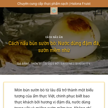
Chuyển
Chuyên cung cấp thực phẩm sạch | Halona Fruist
đến
0
nội
dung
CÁCH NẤU ĂN
Cách nấu bún sườn bò: Nước dùng đậm đà,
sườn mềm nhừ
ĐÃ ĐĂNG TRÊN
31/10/2025
BỞI
SAIGONESEBAGUETTE
Món bún sườn bò từ lâu đã trở thành một biểu
tượng của ẩm thực Việt, chinh phục biết bao
thực khách bởi hương vị đậm đà, nước dùng