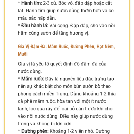
*
Hành tím:
2-3 củ. Bóc vỏ, đập dập hoặc cắt
lát. Hành tím giúp nước dùng thơm hơn và có
màu sắc hấp dẫn.
*
Đầu hành lá:
Vài cọng. Đập dập, cho vào nồi
hầm cùng sườn để tăng hương vị.
Gia Vị Đậm Đà: Mắm Ruốc, Đường Phèn, Hạt Nêm,
Muối
Gia vị là yếu tố quyết định độ đậm đà của
nước dùng.
*
Mắm ruốc:
Đây là nguyên liệu đặc trưng tạo
nên sự khác biệt cho món bún sườn bò theo
phong cách miền Trung. Dùng khoảng 1-2 thìa
cà phê mắm ruốc, hòa tan với một ít nước
lạnh, lọc qua rây để loại bỏ cặn trước khi cho
vào nồi nước dùng. Điều này giúp nước dùng
trong và không bị lợn cợn.
*
Đường phèn:
Khoảng 1-2 viên nhỏ. Đường