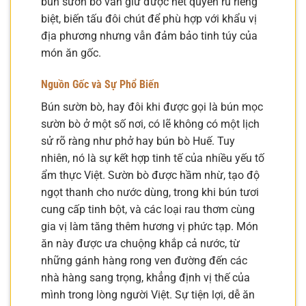
bún sườn bò vẫn giữ được nét quyến rũ riêng
biệt, biến tấu đôi chút để phù hợp với khẩu vị
địa phương nhưng vẫn đảm bảo tinh túy của
món ăn gốc.
Nguồn Gốc và Sự Phổ Biến
Bún sườn bò, hay đôi khi được gọi là bún mọc
sườn bò ở một số nơi, có lẽ không có một lịch
sử rõ ràng như phở hay bún bò Huế. Tuy
nhiên, nó là sự kết hợp tinh tế của nhiều yếu tố
ẩm thực Việt. Sườn bò được hầm nhừ, tạo độ
ngọt thanh cho nước dùng, trong khi bún tươi
cung cấp tinh bột, và các loại rau thơm cùng
gia vị làm tăng thêm hương vị phức tạp. Món
ăn này được ưa chuộng khắp cả nước, từ
những gánh hàng rong ven đường đến các
nhà hàng sang trọng, khẳng định vị thế của
mình trong lòng người Việt. Sự tiện lợi, dễ ăn