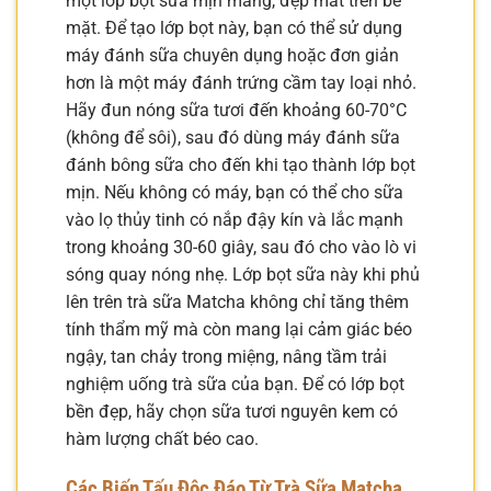
một lớp bọt sữa mịn màng, đẹp mắt trên bề
mặt. Để tạo lớp bọt này, bạn có thể sử dụng
máy đánh sữa chuyên dụng hoặc đơn giản
hơn là một máy đánh trứng cầm tay loại nhỏ.
Hãy đun nóng sữa tươi đến khoảng 60-70°C
(không để sôi), sau đó dùng máy đánh sữa
đánh bông sữa cho đến khi tạo thành lớp bọt
mịn. Nếu không có máy, bạn có thể cho sữa
vào lọ thủy tinh có nắp đậy kín và lắc mạnh
trong khoảng 30-60 giây, sau đó cho vào lò vi
sóng quay nóng nhẹ. Lớp bọt sữa này khi phủ
lên trên trà sữa Matcha không chỉ tăng thêm
tính thẩm mỹ mà còn mang lại cảm giác béo
ngậy, tan chảy trong miệng, nâng tầm trải
nghiệm uống trà sữa của bạn. Để có lớp bọt
bền đẹp, hãy chọn sữa tươi nguyên kem có
hàm lượng chất béo cao.
Các Biến Tấu Độc Đáo Từ Trà Sữa Matcha