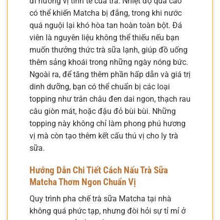
đi hương vị tinh tế của trà. Nhiệt độ quá cao
có thể khiến Matcha bị đắng, trong khi nước
quá nguội lại khó hòa tan hoàn toàn bột. Đá
viên là nguyên liệu không thể thiếu nếu bạn
muốn thưởng thức trà sữa lạnh, giúp đồ uống
thêm sảng khoái trong những ngày nóng bức.
Ngoài ra, để tăng thêm phần hấp dẫn và giá trị
dinh dưỡng, bạn có thể chuẩn bị các loại
topping như trân châu đen dai ngon, thạch rau
câu giòn mát, hoặc đậu đỏ bùi bùi. Những
topping này không chỉ làm phong phú hương
vị mà còn tạo thêm kết cấu thú vị cho ly trà
sữa.
Hướng Dẫn Chi Tiết Cách Nấu Trà Sữa
Matcha Thơm Ngon Chuẩn Vị
Quy trình pha chế trà sữa Matcha tại nhà
không quá phức tạp, nhưng đòi hỏi sự tỉ mỉ ở