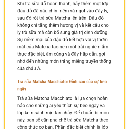
Khi trà sữa đã hoàn thành, hãy thêm một lớp
đậu đỏ đã nấu chín mềm và ngọt vào đáy ly,
sau đó rót trà sữa Matcha lên trên. Đậu đỏ
không chỉ tăng thêm hương vị và kết cấu cho
ly trà sữa mà còn bổ sung giá trị dinh dưỡng.
Sự mềm mại của đậu đỏ kết hợp với vị thơm
mát của Matcha tạo nên một trải nghiệm ẩm
thực đặc biệt, ấm cúng và đầy hấp dẫn, gợi
nhớ đến những món tráng miệng truyền thống
của châu Á.
Trà sữa Matcha Macchiato: Đỉnh cao của sự béo
ngậy
Trà sữa Matcha Macchiato là lựa chọn hoàn
hảo cho những ai yêu thích sự béo ngậy và
lớp kem sánh mịn tan chảy. Để chuẩn bị món
này, bạn sẽ cần pha chế trà sữa Matcha theo
công thức cơ bản. Phần đặc biệt chính là lớp