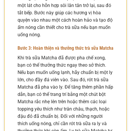
một lát cho hỗn hợp sôi lăn tăn trở lại, sau đó
tắt bếp. Bước này giúp các hương vị hòa
quyện vào nhau một cách hoàn hảo và tạo độ
ấm nóng cần thiết cho trà sữa nếu bạn muốn
uống nóng.
Bước 3: Hoàn thiện và thưởng thức trà sữa Matcha
Khi trà sữa Matcha đã được pha chế xong,
bạn có thể thưởng thức ngay theo sở thích.
Nếu bạn muốn uống lạnh, hãy chuẩn bị một ly
lớn, cho đầy đá viên vào. Sau đó, rót trà sữa
Matcha đã pha vào ly. Để tăng thêm phần hấp
dẫn, bạn có thể trang trí bằng một chút bột
Matcha rắc nhẹ lên trên hoặc thêm các loại
topping yêu thích như trân châu, thạch, hoặc
đậu đỏ đã chuẩn bị. Đối với những người
thích uống nóng, chỉ cần rót trà sữa ra ly và
thưởng thức khi còn ấm. Ly trà sữa Matcha tự