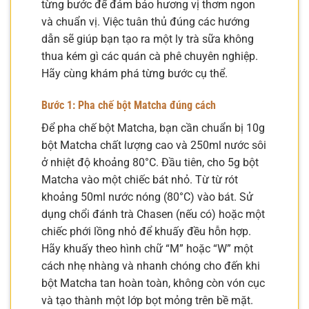
từng bước để đảm bảo hương vị thơm ngon
và chuẩn vị. Việc tuân thủ đúng các hướng
dẫn sẽ giúp bạn tạo ra một ly trà sữa không
thua kém gì các quán cà phê chuyên nghiệp.
Hãy cùng khám phá từng bước cụ thể.
Bước 1: Pha chế bột Matcha đúng cách
Để pha chế bột Matcha, bạn cần chuẩn bị 10g
bột Matcha chất lượng cao và 250ml nước sôi
ở nhiệt độ khoảng 80°C. Đầu tiên, cho 5g bột
Matcha vào một chiếc bát nhỏ. Từ từ rót
khoảng 50ml nước nóng (80°C) vào bát. Sử
dụng chổi đánh trà Chasen (nếu có) hoặc một
chiếc phới lồng nhỏ để khuấy đều hỗn hợp.
Hãy khuấy theo hình chữ “M” hoặc “W” một
cách nhẹ nhàng và nhanh chóng cho đến khi
bột Matcha tan hoàn toàn, không còn vón cục
và tạo thành một lớp bọt mỏng trên bề mặt.