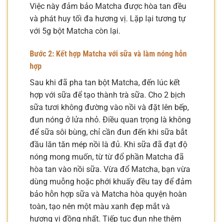
Việc này đảm bảo Matcha được hòa tan đều
và phát huy tối đa hương vị. Lặp lại tương tự
với 5g bột Matcha còn lại.
Bước 2: Kết hợp Matcha với sữa và làm nóng hỗn
hợp
Sau khi đã pha tan bột Matcha, đến lúc kết
hợp với sữa để tạo thành trà sữa. Cho 2 bịch
sữa tươi không đường vào nồi và đặt lên bếp,
đun nóng ở lửa nhỏ. Điều quan trọng là không
để sữa sôi bùng, chỉ cần đun đến khi sữa bắt
đầu lăn tăn mép nồi là đủ. Khi sữa đã đạt độ
nóng mong muốn, từ từ đổ phần Matcha đã
hòa tan vào nồi sữa. Vừa đổ Matcha, bạn vừa
dùng muỗng hoặc phới khuấy đều tay để đảm
bảo hỗn hợp sữa và Matcha hòa quyện hoàn
toàn, tạo nên một màu xanh đẹp mắt và
hương vị đồng nhất. Tiếp tục đun nhẹ thêm