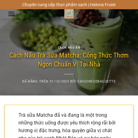
Chuyển
Chuyên cung cấp thực phẩm sạch | Halona Fruist
đến
0
nội
dung
CÁCH NẤU ĂN
Cách Nấu Trà Sữa Matcha: Công Thức Thơm
Ngon Chuẩn Vị Tại Nhà
ĐÃ ĐĂNG TRÊN
31/10/2025
BỞI
SAIGONESEBAGUETTE
Trà sữa Matcha đã và đang là một trong
những thức uống được yêu thích rộng rãi bởi
hương vị đặc trưng, hòa quyện giữa vị chát