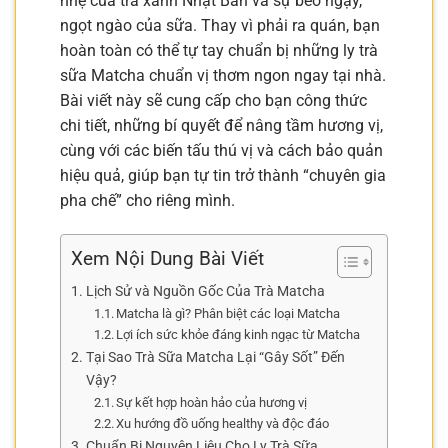
nhẹ của trà xanh Nhật Bản và sự béo ngậy,
ngọt ngào của sữa. Thay vì phải ra quán, bạn
hoàn toàn có thể tự tay chuẩn bị những ly trà
sữa Matcha chuẩn vị thơm ngon ngay tại nhà.
Bài viết này sẽ cung cấp cho bạn công thức
chi tiết, những bí quyết để nâng tầm hương vị,
cùng với các biến tấu thú vị và cách bảo quản
hiệu quả, giúp bạn tự tin trở thành “chuyên gia
pha chế” cho riêng mình.
Xem Nội Dung Bài Viết
Lịch Sử và Nguồn Gốc Của Trà Matcha
Matcha là gì? Phân biệt các loại Matcha
Lợi ích sức khỏe đáng kinh ngạc từ Matcha
Tại Sao Trà Sữa Matcha Lại “Gây Sốt” Đến
Vậy?
Sự kết hợp hoàn hảo của hương vị
Xu hướng đồ uống healthy và độc đáo
Chuẩn Bị Nguyên Liệu Cho Ly Trà Sữa