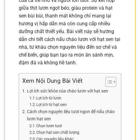
của cả trẻ nhỏ và người lớn tuổi. Sự kết hợp
giữa thịt lươn ngọt béo, giàu protein và hạt
sen bùi bùi, thanh mát không chỉ mang lại
hương vị hấp dẫn mà còn cung cấp nhiều
dưỡng chất thiết yếu. Bài viết này sẽ hướng
dẫn chi tiết cách nấu cháo lươn với hạt sen tại
nhà, từ khâu chọn nguyên liệu đến sơ chế và
chế biến, giúp bạn tạo ra món ăn sánh mịn,
đậm đà và không hề tanh.
Xem Nội Dung Bài Viết
Lợi ích sức khỏe của cháo lươn với hạt sen
Lợi ích từ lươn
Lợi ích từ hạt sen
Cách chọn nguyên liệu tươi ngon để nấu cháo
lươn hạt sen
Chọn lươn tươi
Chọn hạt sen chất lượng
Các nguyên liệu khác