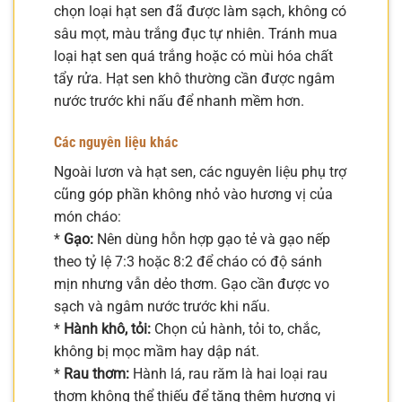
chọn loại hạt sen đã được làm sạch, không có
sâu mọt, màu trắng đục tự nhiên. Tránh mua
loại hạt sen quá trắng hoặc có mùi hóa chất
tẩy rửa. Hạt sen khô thường cần được ngâm
nước trước khi nấu để nhanh mềm hơn.
Các nguyên liệu khác
Ngoài lươn và hạt sen, các nguyên liệu phụ trợ
cũng góp phần không nhỏ vào hương vị của
món cháo:
*
Gạo:
Nên dùng hỗn hợp gạo tẻ và gạo nếp
theo tỷ lệ 7:3 hoặc 8:2 để cháo có độ sánh
mịn nhưng vẫn dẻo thơm. Gạo cần được vo
sạch và ngâm nước trước khi nấu.
*
Hành khô, tỏi:
Chọn củ hành, tỏi to, chắc,
không bị mọc mầm hay dập nát.
*
Rau thơm:
Hành lá, rau răm là hai loại rau
thơm không thể thiếu để tăng thêm hương vị