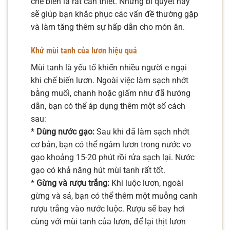
chế biến là rất cần thiết. Những bí quyết này
sẽ giúp bạn khắc phục các vấn đề thường gặp
và làm tăng thêm sự hấp dẫn cho món ăn.
Khử mùi tanh của lươn hiệu quả
Mùi tanh là yếu tố khiến nhiều người e ngại
khi chế biến lươn. Ngoài việc làm sạch nhớt
bằng muối, chanh hoặc giấm như đã hướng
dẫn, bạn có thể áp dụng thêm một số cách
sau:
*
Dùng nước gạo:
Sau khi đã làm sạch nhớt
cơ bản, bạn có thể ngâm lươn trong nước vo
gạo khoảng 15-20 phút rồi rửa sạch lại. Nước
gạo có khả năng hút mùi tanh rất tốt.
*
Gừng và rượu trắng:
Khi luộc lươn, ngoài
gừng và sả, bạn có thể thêm một muỗng canh
rượu trắng vào nước luộc. Rượu sẽ bay hơi
cùng với mùi tanh của lươn, để lại thịt lươn