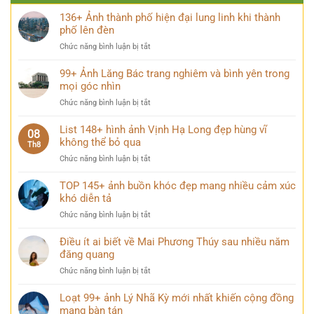
136+ Ảnh thành phố hiện đại lung linh khi thành
phố lên đèn
ở
Chức năng bình luận bị tắt
136+
Ảnh
99+ Ảnh Lăng Bác trang nghiêm và bình yên trong
thành
mọi góc nhìn
phố
ở
Chức năng bình luận bị tắt
hiện
99+
đại
Ảnh
List 148+ hình ảnh Vịnh Hạ Long đẹp hùng vĩ
lung
08
Lăng
không thể bỏ qua
linh
Th8
Bác
khi
ở
Chức năng bình luận bị tắt
trang
thành
List
nghiêm
phố
148+
TOP 145+ ảnh buồn khóc đẹp mang nhiều cảm xúc
và
lên
hình
khó diễn tả
bình
đèn
ảnh
yên
ở
Chức năng bình luận bị tắt
Vịnh
trong
TOP
Hạ
mọi
145+
Điều ít ai biết về Mai Phương Thúy sau nhiều năm
Long
góc
ảnh
đăng quang
đẹp
nhìn
buồn
hùng
ở
Chức năng bình luận bị tắt
khóc
vĩ
Điều
đẹp
không
ít
Loạt 99+ ảnh Lý Nhã Kỳ mới nhất khiến cộng đồng
mang
thể
ai
mạng bàn tán
nhiều
bỏ