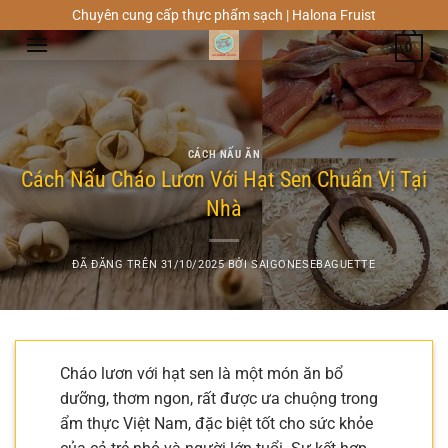
Chuyển
Chuyên cung cấp thực phẩm sạch | Halona Fruist
đến
0
nội
dung
CÁCH NẤU ĂN
Cách Nấu Cháo Lươn Với Hạt Sen Chuẩn Vị Tại
Nhà
ĐÃ ĐĂNG TRÊN
31/10/2025
BỞI
SAIGONESEBAGUETTE
Cháo lươn với hạt sen là một món ăn bổ
dưỡng, thơm ngon, rất được ưa chuộng trong
ẩm thực Việt Nam, đặc biệt tốt cho sức khỏe