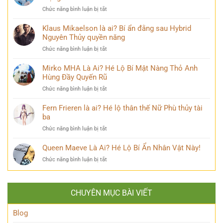
biết
cảm
qua
ở
Chức năng bình luận bị tắt
về
xúc
Loạt
Mai
khó
99+
Klaus Mikaelson là ai? Bí ẩn đằng sau Hybrid
Phương
diễn
ảnh
Nguyên Thủy quyền năng
Thúy
tả
Lý
sau
ở
Chức năng bình luận bị tắt
Nhã
nhiều
Klaus
Kỳ
năm
Mikaelson
Mirko MHA Là Ai? Hé Lộ Bí Mật Nàng Thỏ Anh
mới
đăng
là
Hùng Đầy Quyến Rũ
nhất
quang
ai?
khiến
ở
Chức năng bình luận bị tắt
Bí
cộng
Mirko
ẩn
đồng
MHA
Fern Frieren là ai? Hé lộ thân thế Nữ Phù thủy tài
đằng
mạng
Là
ba
sau
bàn
Ai?
Hybrid
tán
ở
Chức năng bình luận bị tắt
Hé
Nguyên
Fern
Lộ
Thủy
Frieren
Queen Maeve Là Ai? Hé Lộ Bí Ẩn Nhân Vật Này!
Bí
quyền
là
Mật
năng
ở
Chức năng bình luận bị tắt
ai?
Nàng
Queen
Hé
Thỏ
Maeve
lộ
Anh
Là
thân
Hùng
CHUYÊN MỤC BÀI VIẾT
Ai?
thế
Đầy
Hé
Nữ
Quyến
Lộ
Blog
Phù
Rũ
Bí
thủy