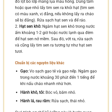
đó lột bỏ lớp màng lụa màu hồng. Dùng tăm
hoặc que nhỏ lấy tim sen ra khỏi hạt (tim sen
có màu xanh, vị đắng, nếu không lấy ra cháo
sẽ bị đắng). Rửa sạch hạt sen và để ráo.
2.
Hạt sen khô:
Ngâm hạt sen khô trong nước
ấm khoảng 1-2 giờ hoặc nước lạnh qua đêm
để hạt sen nở mềm. Sau đó, vớt ra, rửa sạch
và cũng lấy tim sen ra tương tự như hạt sen
tươi.
Chuẩn bị các nguyên liệu khác
Gạo:
Vo sạch gạo tẻ và gạo nếp. Ngâm gạo
trong nước khoảng 30 phút đến 1 tiếng để
khi nấu cháo nhanh nhừ hơn.
Hành khô, tỏi:
Bóc vỏ, băm nhỏ.
Hành lá, rau răm:
Rửa sạch, thái nhỏ.