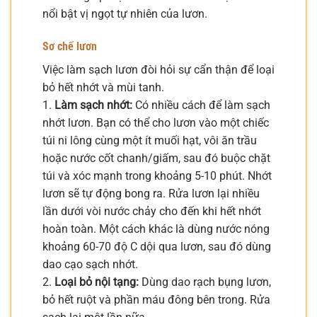
nổi bật vị ngọt tự nhiên của lươn.
Sơ chế lươn
Việc làm sạch lươn đòi hỏi sự cẩn thận để loại
bỏ hết nhớt và mùi tanh.
1.
Làm sạch nhớt:
Có nhiều cách để làm sạch
nhớt lươn. Bạn có thể cho lươn vào một chiếc
túi ni lông cùng một ít muối hạt, vôi ăn trầu
hoặc nước cốt chanh/giấm, sau đó buộc chặt
túi và xóc mạnh trong khoảng 5-10 phút. Nhớt
lươn sẽ tự động bong ra. Rửa lươn lại nhiều
lần dưới vòi nước chảy cho đến khi hết nhớt
hoàn toàn. Một cách khác là dùng nước nóng
khoảng 60-70 độ C dội qua lươn, sau đó dùng
dao cạo sạch nhớt.
2.
Loại bỏ nội tạng:
Dùng dao rạch bụng lươn,
bỏ hết ruột và phần máu đông bên trong. Rửa