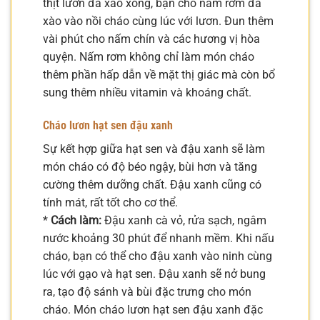
thịt lươn đã xào xong, bạn cho nấm rơm đã
xào vào nồi cháo cùng lúc với lươn. Đun thêm
vài phút cho nấm chín và các hương vị hòa
quyện. Nấm rơm không chỉ làm món cháo
thêm phần hấp dẫn về mặt thị giác mà còn bổ
sung thêm nhiều vitamin và khoáng chất.
Cháo lươn hạt sen đậu xanh
Sự kết hợp giữa hạt sen và đậu xanh sẽ làm
món cháo có độ béo ngậy, bùi hơn và tăng
cường thêm dưỡng chất. Đậu xanh cũng có
tính mát, rất tốt cho cơ thể.
*
Cách làm:
Đậu xanh cà vỏ, rửa sạch, ngâm
nước khoảng 30 phút để nhanh mềm. Khi nấu
cháo, bạn có thể cho đậu xanh vào ninh cùng
lúc với gạo và hạt sen. Đậu xanh sẽ nở bung
ra, tạo độ sánh và bùi đặc trưng cho món
cháo. Món cháo lươn hạt sen đậu xanh đặc