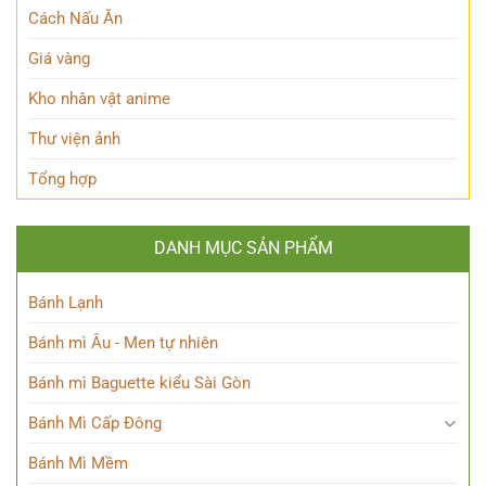
Ẩn
tài
Cách Nấu Ăn
Nhân
ba
Vật
Giá vàng
Này!
Kho nhân vật anime
Thư viện ảnh
Tổng hợp
DANH MỤC SẢN PHẨM
Bánh Lạnh
Bánh mì Âu - Men tự nhiên
Bánh mì Baguette kiểu Sài Gòn
Bánh Mì Cấp Đông
Bánh Mì Mềm