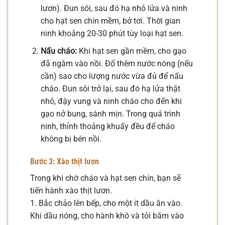
lươn). Đun sôi, sau đó hạ nhỏ lửa và ninh
cho hạt sen chín mềm, bở tơi. Thời gian
ninh khoảng 20-30 phút tùy loại hạt sen.
Nấu cháo:
Khi hạt sen gần mềm, cho gạo
đã ngâm vào nồi. Đổ thêm nước nóng (nếu
cần) sao cho lượng nước vừa đủ để nấu
cháo. Đun sôi trở lại, sau đó hạ lửa thật
nhỏ, đậy vung và ninh cháo cho đến khi
gạo nở bung, sánh mịn. Trong quá trình
ninh, thỉnh thoảng khuấy đều để cháo
không bị bén nồi.
Bước 3: Xào thịt lươn
Trong khi chờ cháo và hạt sen chín, bạn sẽ
tiến hành xào thịt lươn.
1. Bắc chảo lên bếp, cho một ít dầu ăn vào.
Khi dầu nóng, cho hành khô và tỏi băm vào