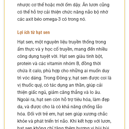
nhược cơ thể hoặc mới ốm dậy. Ăn lươn cũng
có thể hỗ trợ cải thiện chức năng não bộ nhờ
các axit béo omega-3 có trong nó.
Lợi ích từ hạt sen
Hạt sen, một nguyên liệu truyền thống trong
ẩm thực và y học cổ truyền, mang đến nhiều
công dụng tuyệt vời. Hạt sen giàu tinh bột,
protein và các vitamin nhóm B, đồng thời
chứa ít calo, phù hợp cho những ai muốn duy
trì vóc dáng. Trong Đông y, hạt sen được coi là
vị thuốc quý, có tác dụng an thần, giúp cải
thiện giấc ngủ, giảm căng thẳng và lo âu.
Ngoài ra, hạt sen còn hỗ trợ tiêu hóa, làm đẹp
da, và được cho là có khả năng chống lão
hóa. Đối với trẻ em, hạt sen giúp xương chắc
khỏe và phát triển trí não. Khi kết hợp với lươn,
hạt sen không chỉ tăng thêm hương vị bùi bùi,