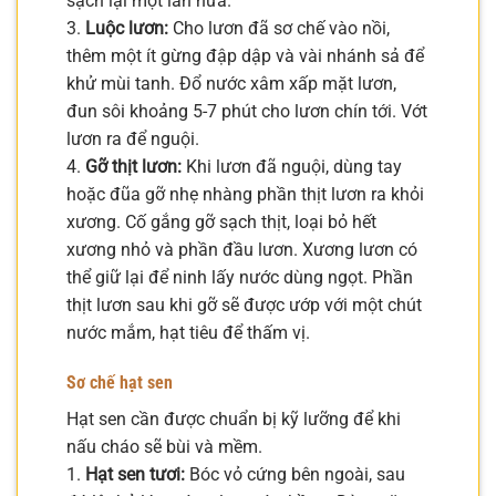
sạch lại một lần nữa.
3.
Luộc lươn:
Cho lươn đã sơ chế vào nồi,
thêm một ít gừng đập dập và vài nhánh sả để
khử mùi tanh. Đổ nước xâm xấp mặt lươn,
đun sôi khoảng 5-7 phút cho lươn chín tới. Vớt
lươn ra để nguội.
4.
Gỡ thịt lươn:
Khi lươn đã nguội, dùng tay
hoặc đũa gỡ nhẹ nhàng phần thịt lươn ra khỏi
xương. Cố gắng gỡ sạch thịt, loại bỏ hết
xương nhỏ và phần đầu lươn. Xương lươn có
thể giữ lại để ninh lấy nước dùng ngọt. Phần
thịt lươn sau khi gỡ sẽ được ướp với một chút
nước mắm, hạt tiêu để thấm vị.
Sơ chế hạt sen
Hạt sen cần được chuẩn bị kỹ lưỡng để khi
nấu cháo sẽ bùi và mềm.
1.
Hạt sen tươi:
Bóc vỏ cứng bên ngoài, sau