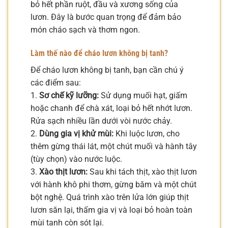
bỏ hết phần ruột, đầu và xương sống của
lươn. Đây là bước quan trọng để đảm bảo
món cháo sạch và thơm ngon.
Làm thế nào để cháo lươn không bị tanh?
Để cháo lươn không bị tanh, bạn cần chú ý
các điểm sau:
1.
Sơ chế kỹ lưỡng:
Sử dụng muối hạt, giấm
hoặc chanh để chà xát, loại bỏ hết nhớt lươn.
Rửa sạch nhiều lần dưới vòi nước chảy.
2.
Dùng gia vị khử mùi:
Khi luộc lươn, cho
thêm gừng thái lát, một chút muối và hành tây
(tùy chọn) vào nước luộc.
3.
Xào thịt lươn:
Sau khi tách thịt, xào thịt lươn
với hành khô phi thơm, gừng băm và một chút
bột nghệ. Quá trình xào trên lửa lớn giúp thịt
lươn săn lại, thấm gia vị và loại bỏ hoàn toàn
mùi tanh còn sót lại.