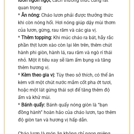
lươn ngon ngọt
, cách thưởng thức cũng rất
quan trọng:
*
Ăn nóng:
Cháo lươn phải được thưởng thức
khi còn nóng hổi. Hơi nóng giúp dậy mùi thơm
của lươn, gừng, rau răm và các gia vị.
*
Thêm topping:
Khi múc cháo ra bát, hãy rắc
phần thịt lươn xào còn lại lên trên, thêm chút
hành phi giòn, hành lá, rau răm và ngò rí thái
nhỏ. Một ít tiêu xay sẽ làm ấm bụng và tăng
thêm hương vị.
*
Kèm theo gia vị:
Tùy theo sở thích, có thể ăn
kèm với một chút nước mắm cốt pha ớt tươi,
hoặc một lát gừng thái sợi để tăng thêm độ
ấm và khử mùi.
*
Bánh quẩy:
Bánh quẩy nóng giòn là “bạn
đồng hành” hoàn hảo của cháo lươn, tạo thêm
độ giòn tan và hương vị hấp dẫn.
Cháo lươn là món ăn không chỉ ngon miệng