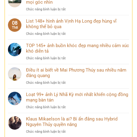
thành
mọi góc nhìn
phố
ở
Chức năng bình luận bị tắt
hiện
99+
đại
Ảnh
List 148+ hình ảnh Vịnh Hạ Long đẹp hùng vĩ
lung
08
Lăng
không thể bỏ qua
linh
Th8
Bác
khi
ở
Chức năng bình luận bị tắt
trang
thành
List
nghiêm
phố
148+
TOP 145+ ảnh buồn khóc đẹp mang nhiều cảm xúc
và
lên
hình
khó diễn tả
bình
đèn
ảnh
yên
ở
Chức năng bình luận bị tắt
Vịnh
trong
TOP
Hạ
mọi
145+
Điều ít ai biết về Mai Phương Thúy sau nhiều năm
Long
góc
ảnh
đăng quang
đẹp
nhìn
buồn
hùng
ở
Chức năng bình luận bị tắt
khóc
vĩ
Điều
đẹp
không
ít
Loạt 99+ ảnh Lý Nhã Kỳ mới nhất khiến cộng đồng
mang
thể
ai
mạng bàn tán
nhiều
bỏ
biết
cảm
qua
ở
Chức năng bình luận bị tắt
về
xúc
Loạt
Mai
khó
99+
Klaus Mikaelson là ai? Bí ẩn đằng sau Hybrid
Phương
diễn
ảnh
Nguyên Thủy quyền năng
Thúy
tả
Lý
sau
ở
Chức năng bình luận bị tắt
Nhã
nhiều
Klaus