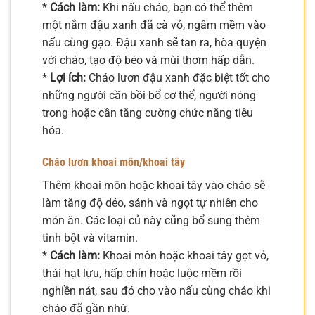
*
Cách làm:
Khi nấu cháo, bạn có thể thêm
một nắm đậu xanh đã cà vỏ, ngâm mềm vào
nấu cùng gạo. Đậu xanh sẽ tan ra, hòa quyện
với cháo, tạo độ béo và mùi thơm hấp dẫn.
*
Lợi ích:
Cháo lươn đậu xanh đặc biệt tốt cho
những người cần bồi bổ cơ thể, người nóng
trong hoặc cần tăng cường chức năng tiêu
hóa.
Cháo lươn khoai môn/khoai tây
Thêm khoai môn hoặc khoai tây vào cháo sẽ
làm tăng độ dẻo, sánh và ngọt tự nhiên cho
món ăn. Các loại củ này cũng bổ sung thêm
tinh bột và vitamin.
*
Cách làm:
Khoai môn hoặc khoai tây gọt vỏ,
thái hạt lựu, hấp chín hoặc luộc mềm rồi
nghiền nát, sau đó cho vào nấu cùng cháo khi
cháo đã gần nhừ.