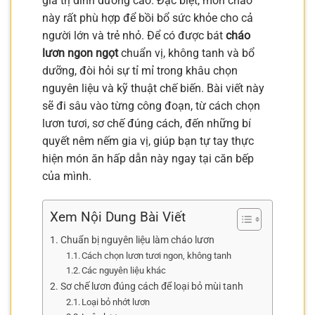
giá trị dinh dưỡng cao. Đặc biệt, món cháo
này rất phù hợp để bồi bổ sức khỏe cho cả
người lớn và trẻ nhỏ. Để có được bát
cháo
lươn ngon ngọt
chuẩn vị, không tanh và bổ
dưỡng, đòi hỏi sự tỉ mỉ trong khâu chọn
nguyên liệu và kỹ thuật chế biến. Bài viết này
sẽ đi sâu vào từng công đoạn, từ cách chọn
lươn tươi, sơ chế đúng cách, đến những bí
quyết nêm nếm gia vị, giúp bạn tự tay thực
hiện món ăn hấp dẫn này ngay tại căn bếp
của mình.
Xem Nội Dung Bài Viết
Chuẩn bị nguyên liệu làm cháo lươn
Cách chọn lươn tươi ngon, không tanh
Các nguyên liệu khác
Sơ chế lươn đúng cách để loại bỏ mùi tanh
Loại bỏ nhớt lươn