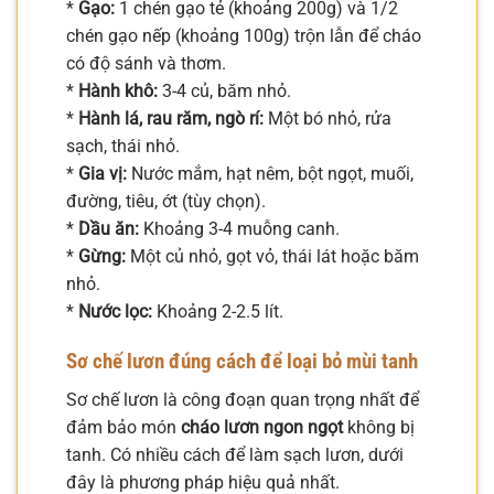
*
Gạo:
1 chén gạo tẻ (khoảng 200g) và 1/2
chén gạo nếp (khoảng 100g) trộn lẫn để cháo
có độ sánh và thơm.
*
Hành khô:
3-4 củ, băm nhỏ.
*
Hành lá, rau răm, ngò rí:
Một bó nhỏ, rửa
sạch, thái nhỏ.
*
Gia vị:
Nước mắm, hạt nêm, bột ngọt, muối,
đường, tiêu, ớt (tùy chọn).
*
Dầu ăn:
Khoảng 3-4 muỗng canh.
*
Gừng:
Một củ nhỏ, gọt vỏ, thái lát hoặc băm
nhỏ.
*
Nước lọc:
Khoảng 2-2.5 lít.
Sơ chế lươn đúng cách để loại bỏ mùi tanh
Sơ chế lươn là công đoạn quan trọng nhất để
đảm bảo món
cháo lươn ngon ngọt
không bị
tanh. Có nhiều cách để làm sạch lươn, dưới
đây là phương pháp hiệu quả nhất.