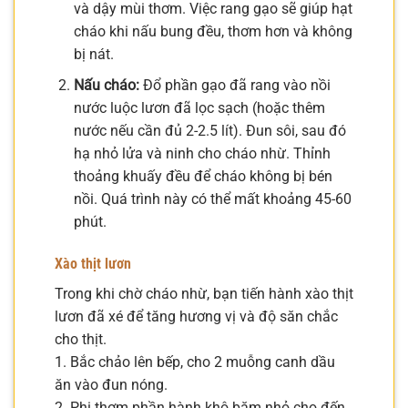
và dậy mùi thơm. Việc rang gạo sẽ giúp hạt
cháo khi nấu bung đều, thơm hơn và không
bị nát.
Nấu cháo:
Đổ phần gạo đã rang vào nồi
nước luộc lươn đã lọc sạch (hoặc thêm
nước nếu cần đủ 2-2.5 lít). Đun sôi, sau đó
hạ nhỏ lửa và ninh cho cháo nhừ. Thỉnh
thoảng khuấy đều để cháo không bị bén
nồi. Quá trình này có thể mất khoảng 45-60
phút.
Xào thịt lươn
Trong khi chờ cháo nhừ, bạn tiến hành xào thịt
lươn đã xé để tăng hương vị và độ săn chắc
cho thịt.
1. Bắc chảo lên bếp, cho 2 muỗng canh dầu
ăn vào đun nóng.
2. Phi thơm phần hành khô băm nhỏ cho đến