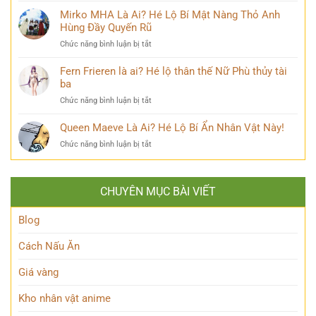
Kỳ
năm
Mikaelson
Mirko MHA Là Ai? Hé Lộ Bí Mật Nàng Thỏ Anh
mới
đăng
là
Hùng Đầy Quyến Rũ
nhất
quang
ai?
khiến
ở
Chức năng bình luận bị tắt
Bí
cộng
Mirko
ẩn
đồng
MHA
Fern Frieren là ai? Hé lộ thân thế Nữ Phù thủy tài
đằng
mạng
Là
ba
sau
bàn
Ai?
Hybrid
tán
ở
Chức năng bình luận bị tắt
Hé
Nguyên
Fern
Lộ
Thủy
Frieren
Queen Maeve Là Ai? Hé Lộ Bí Ẩn Nhân Vật Này!
Bí
quyền
là
Mật
năng
ở
Chức năng bình luận bị tắt
ai?
Nàng
Queen
Hé
Thỏ
Maeve
lộ
Anh
Là
thân
Hùng
CHUYÊN MỤC BÀI VIẾT
Ai?
thế
Đầy
Hé
Nữ
Quyến
Lộ
Blog
Phù
Rũ
Bí
thủy
Ẩn
tài
Cách Nấu Ăn
Nhân
ba
Vật
Giá vàng
Này!
Kho nhân vật anime