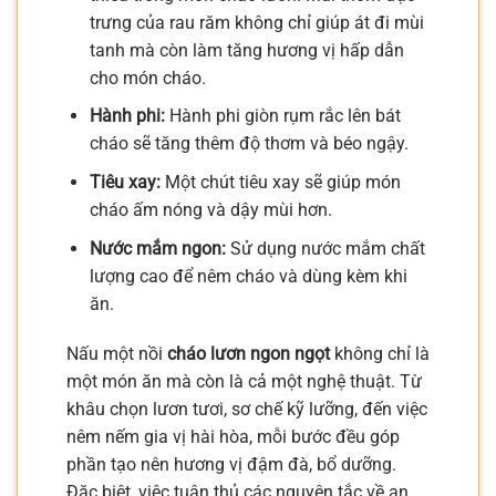
trưng của rau răm không chỉ giúp át đi mùi
tanh mà còn làm tăng hương vị hấp dẫn
cho món cháo.
Hành phi:
Hành phi giòn rụm rắc lên bát
cháo sẽ tăng thêm độ thơm và béo ngậy.
Tiêu xay:
Một chút tiêu xay sẽ giúp món
cháo ấm nóng và dậy mùi hơn.
Nước mắm ngon:
Sử dụng nước mắm chất
lượng cao để nêm cháo và dùng kèm khi
ăn.
Nấu một nồi
cháo lươn ngon ngọt
không chỉ là
một món ăn mà còn là cả một nghệ thuật. Từ
khâu chọn lươn tươi, sơ chế kỹ lưỡng, đến việc
nêm nếm gia vị hài hòa, mỗi bước đều góp
phần tạo nên hương vị đậm đà, bổ dưỡng.
Đặc biệt, việc tuân thủ các nguyên tắc về an