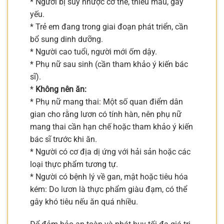
* Người bị suy nhược cơ thể, thiếu máu, gầy
yếu.
* Trẻ em đang trong giai đoạn phát triển, cần
bổ sung dinh dưỡng.
* Người cao tuổi, người mới ốm dậy.
* Phụ nữ sau sinh (cần tham khảo ý kiến bác
sĩ).
*
Không nên ăn:
* Phụ nữ mang thai: Một số quan điểm dân
gian cho rằng lươn có tính hàn, nên phụ nữ
mang thai cần hạn chế hoặc tham khảo ý kiến
bác sĩ trước khi ăn.
* Người có cơ địa dị ứng với hải sản hoặc các
loại thực phẩm tương tự.
* Người có bệnh lý về gan, mật hoặc tiêu hóa
kém: Do lươn là thực phẩm giàu đạm, có thể
gây khó tiêu nếu ăn quá nhiều.