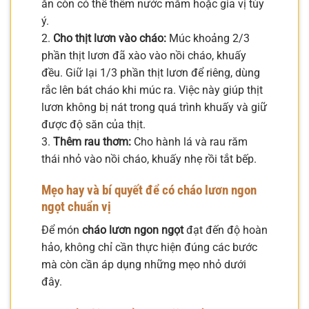
ăn còn có thể thêm nước mắm hoặc gia vị tùy
ý.
2.
Cho thịt lươn vào cháo:
Múc khoảng 2/3
phần thịt lươn đã xào vào nồi cháo, khuấy
đều. Giữ lại 1/3 phần thịt lươn để riêng, dùng
rắc lên bát cháo khi múc ra. Việc này giúp thịt
lươn không bị nát trong quá trình khuấy và giữ
được độ săn của thịt.
3.
Thêm rau thơm:
Cho hành lá và rau răm
thái nhỏ vào nồi cháo, khuấy nhẹ rồi tắt bếp.
Mẹo hay và bí quyết để có cháo lươn ngon
ngọt chuẩn vị
Để món
cháo lươn ngon ngọt
đạt đến độ hoàn
hảo, không chỉ cần thực hiện đúng các bước
mà còn cần áp dụng những mẹo nhỏ dưới
đây.