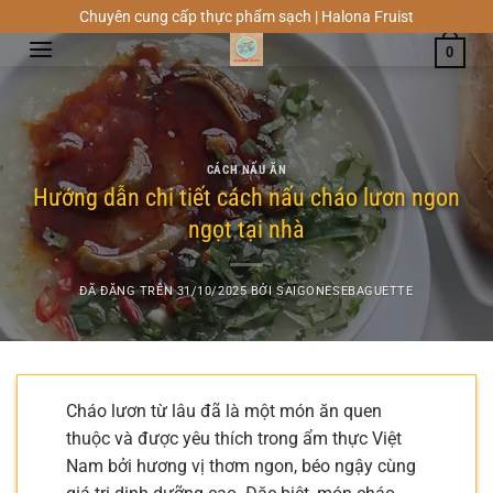
Chuyển
Chuyên cung cấp thực phẩm sạch | Halona Fruist
đến
0
nội
dung
CÁCH NẤU ĂN
Hướng dẫn chi tiết cách nấu cháo lươn ngon
ngọt tại nhà
ĐÃ ĐĂNG TRÊN
31/10/2025
BỞI
SAIGONESEBAGUETTE
Cháo lươn từ lâu đã là một món ăn quen
thuộc và được yêu thích trong ẩm thực Việt
Nam bởi hương vị thơm ngon, béo ngậy cùng