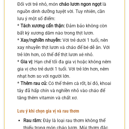
Đối với trẻ nhỏ, món
cháo lươn ngon ngọt
là
nguồn dinh dưỡng tuyệt vời. Tuy nhiên, cần
lưu ý một số điểm:
*
Tách xương cẩn thận:
Đảm bảo không còn
bất kỳ xương dăm nào trong thịt lươn.
*
Xay/nghiền nhuyễn:
Với trẻ dưới 1 tuổi, nên
xay nhuyễn thịt lươn và cháo để bé dễ ăn. Với
trẻ lớn hơn, có thể để thịt lươn xé nhỏ.
*
Gia vị:
Hạn chế tối đa gia vị hoặc không nêm
gia vị cho trẻ dưới 1 tuổi. Với trẻ lớn hơn, nêm
nhạt hơn so với người lớn.
*
Thêm rau củ:
Có thể thêm cà rốt, bí đỏ, khoai
tây đã hấp chín và nghiền nhỏ vào cháo để
tăng thêm vitamin và chất xơ.
Lưu ý khi chọn gia vị và rau thơm
Rau răm:
Đây là loại rau thơm không thể
thiếu trong món cháo lươn. Mùi thơm đặc