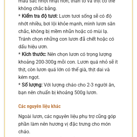
màu sắc nhợt nhạt hơn, thân to và thịt có thể
không chắc bằng.
*
Kiểm tra độ tươi:
Lươn tươi sống sẽ có độ
nhớt nhiều, bơi lội khỏe mạnh, mình lươn săn
chắc, không bị mềm nhũn hoặc có mùi lạ.
Tránh chọn những con lươn đã chết hoặc có
dấu hiệu ươn.
*
Kích thước:
Nên chọn lươn có trọng lượng
khoảng 200-300g mỗi con. Lươn quá nhỏ sẽ ít
thịt, còn lươn quá lớn có thể già, thịt dai và
kém ngọt.
*
Số lượng:
Với lượng cháo cho 2-3 người ăn,
bạn nên chuẩn bị khoảng 500g lươn.
Các nguyên liệu khác
Ngoài lươn, các nguyên liệu phụ trợ cũng góp
phần làm nên hương vị đặc trưng cho món
cháo.