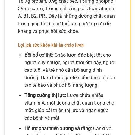
18.7g protein, 0.9g chất béo, 150mg photpho,
39mg canxi, 1.6mg sắt, cùng các loại vitamin
A, B1, B2, PP… Đây là những dưỡng chất quan
trọng giúp bồi bổ cơ thể, tăng cường sức đề
kháng và phục hồi sức khỏe.
Lợi ích sức khỏe khi ăn cháo lươn
Bồi bổ cơ thể:
Cháo lươn đặc biệt tốt cho
người suy nhược, người mới ốm dậy, người
cao tuổi và trẻ nhỏ cần bổ sung dinh
dưỡng. Hàm lượng protein dồi dào giúp tái
tạo tế bào và phục hồi năng lượng.
Tăng cường thị lực:
Lươn chứa nhiều
vitamin A, một dưỡng chất quan trọng cho
mắt, giúp cải thiện thị lực và ngăn ngừa
các bệnh về mắt.
Hỗ trợ phát triển xương và răng:
Canxi và