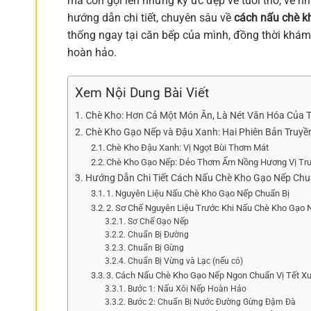
mà còn gợi lên những ký ức đẹp về tuổi thơ, về n
hướng dẫn chi tiết, chuyên sâu về
cách nấu chè k
thống ngay tại căn bếp của mình, đồng thời khá
hoàn hảo.
Xem Nội Dung Bài Viết
Chè Kho: Hơn Cả Một Món Ăn, Là Nét Văn Hóa Của T
Chè Kho Gạo Nếp và Đậu Xanh: Hai Phiên Bản Truyề
Chè Kho Đậu Xanh: Vị Ngọt Bùi Thơm Mát
Chè Kho Gạo Nếp: Dẻo Thơm Ấm Nồng Hương Vị Tr
Hướng Dẫn Chi Tiết Cách Nấu Chè Kho Gạo Nếp Chu
1. Nguyên Liệu Nấu Chè Kho Gạo Nếp Chuẩn Bị
2. Sơ Chế Nguyên Liệu Trước Khi Nấu Chè Kho Gạo 
Sơ Chế Gạo Nếp
Chuẩn Bị Đường
Chuẩn Bị Gừng
Chuẩn Bị Vừng và Lạc (nếu có)
3. Cách Nấu Chè Kho Gạo Nếp Ngon Chuẩn Vị Tết X
Bước 1: Nấu Xôi Nếp Hoàn Hảo
Bước 2: Chuẩn Bị Nước Đường Gừng Đậm Đà