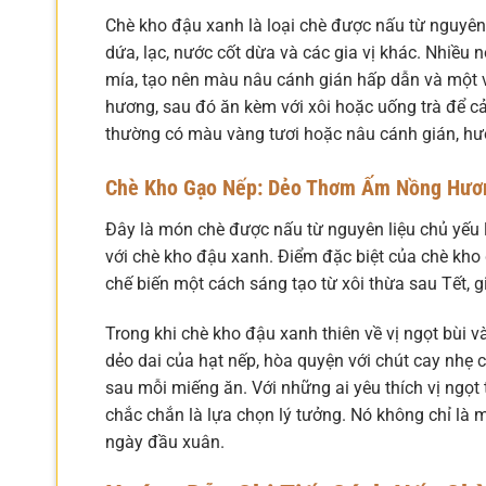
Chè kho đậu xanh là loại chè được nấu từ nguyên l
dứa, lạc, nước cốt dừa và các gia vị khác. Nhiề
mía, tạo nên màu nâu cánh gián hấp dẫn và một v
hương, sau đó ăn kèm với xôi hoặc uống trà để c
thường có màu vàng tươi hoặc nâu cánh gián, h
Chè Kho Gạo Nếp: Dẻo Thơm Ấm Nồng Hươn
Đây là món chè được nấu từ nguyên liệu chủ yếu
với chè kho đậu xanh. Điểm đặc biệt của chè kh
chế biến một cách sáng tạo từ xôi thừa sau Tết, gi
Trong khi chè kho đậu xanh thiên về vị ngọt bùi và
dẻo dai của hạt nếp, hòa quyện với chút cay nhẹ 
sau mỗi miếng ăn. Với những ai yêu thích vị ngọ
chắc chắn là lựa chọn lý tưởng. Nó không chỉ là
ngày đầu xuân.