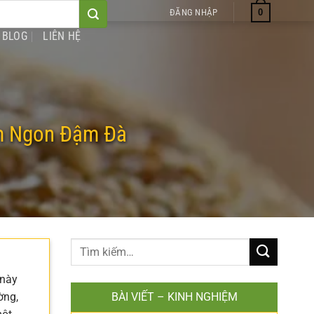
0
ĐĂNG NHẬP
BLOG
LIÊN HỆ
m Ngon Đậm Đà
 này
ờng,
BÀI VIẾT – KINH NGHIỆM