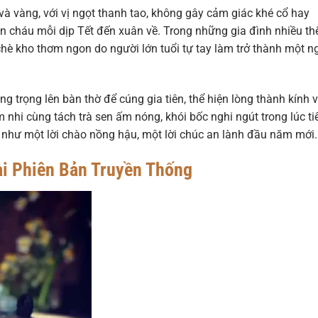
à vàng, với vị ngọt thanh tao, không gây cảm giác khé cổ hay
on cháu mỗi dịp Tết đến xuân về. Trong những gia đình nhiều th
hè kho thơm ngon do người lớn tuổi tự tay làm trở thành một n
 trọng lên bàn thờ để cúng gia tiên, thể hiện lòng thành kính v
 nhi cùng tách trà sen ấm nóng, khói bốc nghi ngút trong lúc ti
như một lời chào nồng hậu, một lời chúc an lành đầu năm mới.
i Phiên Bản Truyền Thống