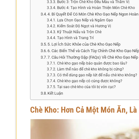
Bước 3: Trộn Chè Kho Đều Màu và Thấm Vị
Bước 4: Tạo Hình và Hoàn Thiện Món Chè Kho
4. Bí Quyết Để Có Món Chè Kho Gạo Nếp Ngon Hoàn
Lựa Chọn Gạo Nếp và Ngâm Gạo
Kiểm Soát Độ Ngọt và Hương Vị
Kỹ Thuật Nấu và Trộn Chè
Tạo Hình và Trang Trí
5. Lợi Ích Sức Khỏe của Chè Kho Gạo Nếp
6. Các Biến Thể và Cách Tùy Chỉnh Chè Kho Gạo Nế
7. Câu Hỏi Thường Gặp (FAQs) Về Chè Kho Gạo Nếp
Chè kho gạo nếp bảo quản được bao lâu?
Làm thế nào để chè kho không bị cứng?
Có thể dùng gạo nếp lứt để nấu chè kho không?
Chè kho gạo nếp có cúng được không?
Tại sao chè kho của tôi bị vón cục?
Kết Luận
Chè Kho: Hơn Cả Một Món Ăn, Là 