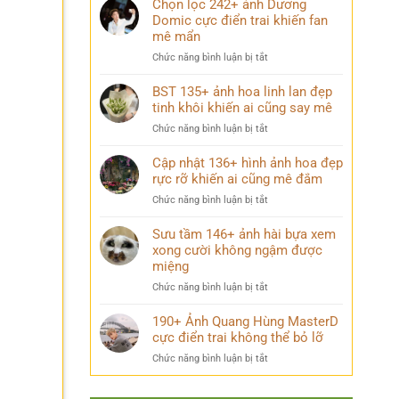
Chọn lọc 242+ ảnh Dương
siêu
couple
ảnh
Domic cực điển trai khiến fan
hấp
vô
mê mẩn
dẫn
tri
dành
ở
Chức năng bình luận bị tắt
hài
cho
Chọn
cực
tín
lọc
BST 135+ ảnh hoa linh lan đẹp
lầy
đồ
242+
tinh khôi khiến ai cũng say mê
đang
ẩm
ảnh
viral
thực
ở
Chức năng bình luận bị tắt
Dương
khắp
BST
Domic
mạng
135+
Cập nhật 136+ hình ảnh hoa đẹp
cực
xã
ảnh
rực rỡ khiến ai cũng mê đắm
điển
hội
hoa
trai
ở
Chức năng bình luận bị tắt
linh
khiến
Cập
lan
fan
nhật
Sưu tầm 146+ ảnh hài bựa xem
đẹp
mê
136+
xong cười không ngậm được
tinh
mẩn
hình
miệng
khôi
ảnh
khiến
ở
Chức năng bình luận bị tắt
hoa
ai
Sưu
đẹp
cũng
tầm
190+ Ảnh Quang Hùng MasterD
rực
say
146+
cực điển trai không thể bỏ lỡ
rỡ
mê
ảnh
khiến
ở
Chức năng bình luận bị tắt
hài
ai
190+
bựa
cũng
Ảnh
xem
mê