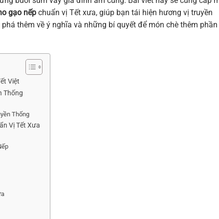
hững buổi sum vầy gia đình ấm cúng. Bài viết này sẽ cung cấp 
ho gạo nếp
chuẩn vị Tết xưa, giúp bạn tái hiện hương vị truyền
m phá thêm về ý nghĩa và những bí quyết để món chè thêm phần
ết Việt
n Thống
uyền Thống
ẩn Vị Tết Xưa
Nếp
ưa