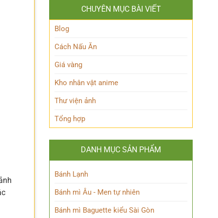
Quang
xong
đắm
CHUYÊN MỤC BÀI VIẾT
Hùng
cười
MasterD
không
cực
Blog
ngậm
điển
được
trai
Cách Nấu Ăn
miệng
không
thể
Giá vàng
bỏ
lỡ
Kho nhân vật anime
Thư viện ảnh
Tổng hợp
DANH MỤC SẢN PHẨM
Bánh Lạnh
mảnh
Bánh mì Âu - Men tự nhiên
ác
Bánh mì Baguette kiểu Sài Gòn