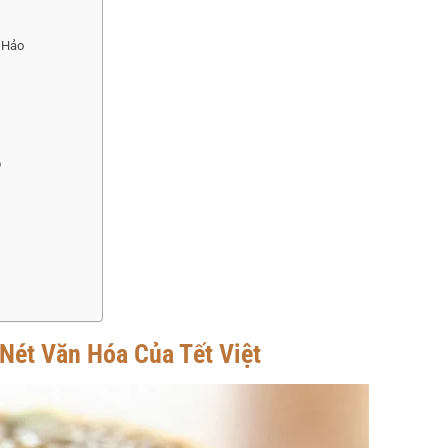
 Hảo
p
Nét Văn Hóa Của Tết Việt