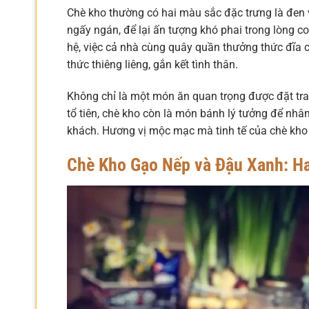
Chè kho thường có hai màu sắc đặc trưng là đen v
ngấy ngán, để lại ấn tượng khó phai trong lòng c
hệ, việc cả nhà cùng quây quần thưởng thức đĩa c
thức thiêng liêng, gắn kết tình thân.
Không chỉ là một món ăn quan trọng được đặt trang
tổ tiên, chè kho còn là món bánh lý tưởng để nhâm
khách. Hương vị mộc mạc mà tinh tế của chè kho 
Chè Kho Gạo Nếp và Đậu Xanh: Ha