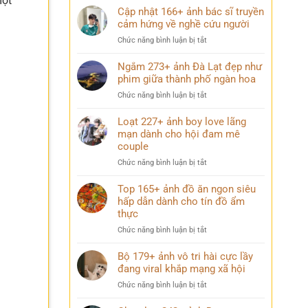
một
Cập nhật 166+ ảnh bác sĩ truyền
cảm hứng về nghề cứu người
ở
Chức năng bình luận bị tắt
Cập
nhật
Ngắm 273+ ảnh Đà Lạt đẹp như
166+
phim giữa thành phố ngàn hoa
ảnh
ở
Chức năng bình luận bị tắt
bác
Ngắm
sĩ
273+
Loạt 227+ ảnh boy love lãng
truyền
ảnh
mạn dành cho hội đam mê
cảm
Đà
couple
hứng
Lạt
về
ở
Chức năng bình luận bị tắt
đẹp
nghề
Loạt
như
cứu
227+
Top 165+ ảnh đồ ăn ngon siêu
phim
người
ảnh
hấp dẫn dành cho tín đồ ẩm
giữa
boy
thành
thực
love
phố
ở
Chức năng bình luận bị tắt
lãng
ngàn
Top
mạn
hoa
165+
Bộ 179+ ảnh vô tri hài cực lầy
dành
ảnh
đang viral khắp mạng xã hội
cho
đồ
hội
ở
Chức năng bình luận bị tắt
ăn
đam
Bộ
ngon
mê
179+