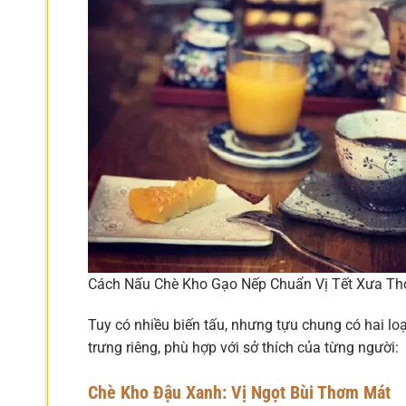
Cách Nấu Chè Kho Gạo Nếp Chuẩn Vị Tết Xưa 
Tuy có nhiều biến tấu, nhưng tựu chung có hai loạ
trưng riêng, phù hợp với sở thích của từng người:
Chè Kho Đậu Xanh: Vị Ngọt Bùi Thơm Mát