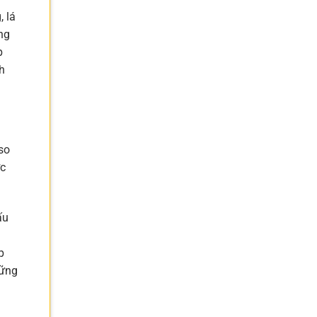
, lá
ng
p
h
so
ợc
ấu
p
hững