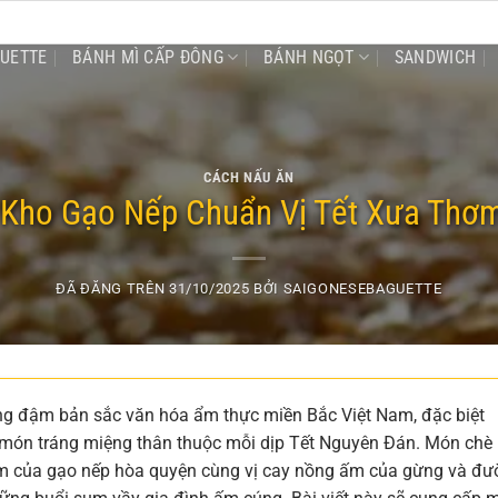
GUETTE
BÁNH MÌ CẤP ĐÔNG
BÁNH NGỌT
SANDWICH
CÁCH NẤU ĂN
 Kho Gạo Nếp Chuẩn Vị Tết Xưa Thơ
ĐÃ ĐĂNG TRÊN
31/10/2025
BỞI
SAIGONESEBAGUETTE
ng đậm bản sắc văn hóa ẩm thực miền Bắc Việt Nam, đặc biệt
à món tráng miệng thân thuộc mỗi dịp Tết Nguyên Đán. Món chè
hơm của gạo nếp hòa quyện cùng vị cay nồng ấm của gừng và đư