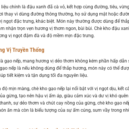
iệu chính là đậu xanh đã cà vỏ, kết hợp cùng đường, tiêu, vừng
u nơi thay vì dùng đường thông thường, họ sử dụng mật hoặc đườ
ị ngọt đặc trưng, khác biệt. Món này thường được dùng để thắ
ảm nhận trọn vẹn hương vị thơm ngon, bùi bùi. Chè kho đậu xan
ương vị ngọt đậm đà và độ mềm mịn đặc trưng.
g Vị Truyền Thống
 là gạo nếp, mang hương vị dẻo thơm không kém phần hấp dẫn 
o gạo nếp là nếu không dùng để thắp hương, món này có thể đư
úp tiết kiệm và tận dụng tối đa nguyên liệu.
 độ mịn màng, chè kho gạo nếp lại nổi bật với vị ngọt dịu, kết c
của gừng, tạo nên hậu vị ấm áp, giàu cảm xúc và dư vị khó quên
t thanh, sự dẻo thơm và chút cay nồng của gừng, chè kho gạo nế
 món ăn mà còn là biểu tượng của sự ấm cúng, sum vầy trong n