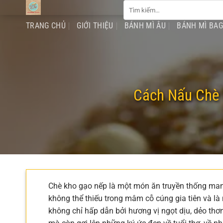
Tìm
Chuyển
kiếm:
đến
TRANG CHỦ
GIỚI THIỆU
BÁNH MÌ ÂU
BÁNH MÌ BA
nội
dung
Cách Nấu Chè
Chè kho gạo nếp là một món ăn truyền thống ma
không thể thiếu trong mâm cỗ cúng gia tiên và l
không chỉ hấp dẫn bởi hương vị ngọt dịu, dẻo t