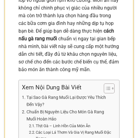
lớp vỏ ngoài giòn rụm khó cưỡng. Món ăn này
không chỉ chinh phục vị giác của nhiều người
mà còn trở thành lựa chọn hàng đầu trong
các bữa cơm gia đình hay những dịp tụ họp
bạn bè. Để giúp bạn dễ dàng thực hiện
cách
nấu gà rang muối
chuẩn vị ngay tại gian bếp
nhà mình, bài viết này sẽ cung cấp một hướng
dẫn chi tiết, đầy đủ từ khâu chọn nguyên liệu,
sơ chế cho đến các bước chế biến cụ thể, đảm
bảo món ăn thành công mỹ mãn.
Xem Nội Dung Bài Viết
Tại Sao Gà Rang Muối Lại Được Yêu Thích
Đến Vậy?
Chuẩn Bị Nguyên Liệu Cho Món Gà Rang
Muối Hoàn Hảo
Thịt Gà – Linh Hồn Của Món Ăn
Các Loại Lá Thơm Và Gia Vị Rang Muối Đặc