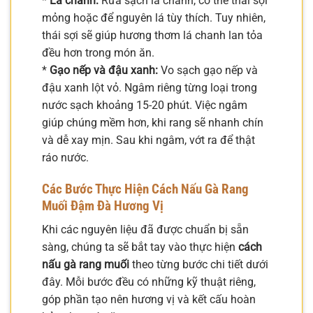
*
Lá chanh:
Rửa sạch lá chanh, có thể thái sợi
mỏng hoặc để nguyên lá tùy thích. Tuy nhiên,
thái sợi sẽ giúp hương thơm lá chanh lan tỏa
đều hơn trong món ăn.
*
Gạo nếp và đậu xanh:
Vo sạch gạo nếp và
đậu xanh lột vỏ. Ngâm riêng từng loại trong
nước sạch khoảng 15-20 phút. Việc ngâm
giúp chúng mềm hơn, khi rang sẽ nhanh chín
và dễ xay mịn. Sau khi ngâm, vớt ra để thật
ráo nước.
Các Bước Thực Hiện Cách Nấu Gà Rang
Muối Đậm Đà Hương Vị
Khi các nguyên liệu đã được chuẩn bị sẵn
sàng, chúng ta sẽ bắt tay vào thực hiện
cách
nấu gà rang muối
theo từng bước chi tiết dưới
đây. Mỗi bước đều có những kỹ thuật riêng,
góp phần tạo nên hương vị và kết cấu hoàn