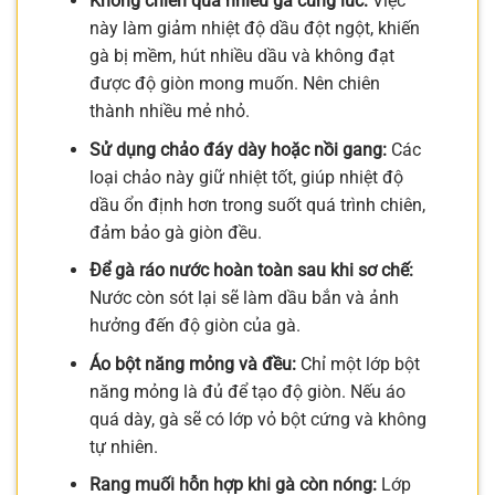
Không chiên quá nhiều gà cùng lúc:
Việc
này làm giảm nhiệt độ dầu đột ngột, khiến
gà bị mềm, hút nhiều dầu và không đạt
được độ giòn mong muốn. Nên chiên
thành nhiều mẻ nhỏ.
Sử dụng chảo đáy dày hoặc nồi gang:
Các
loại chảo này giữ nhiệt tốt, giúp nhiệt độ
dầu ổn định hơn trong suốt quá trình chiên,
đảm bảo gà giòn đều.
Để gà ráo nước hoàn toàn sau khi sơ chế:
Nước còn sót lại sẽ làm dầu bắn và ảnh
hưởng đến độ giòn của gà.
Áo bột năng mỏng và đều:
Chỉ một lớp bột
năng mỏng là đủ để tạo độ giòn. Nếu áo
quá dày, gà sẽ có lớp vỏ bột cứng và không
tự nhiên.
Rang muối hỗn hợp khi gà còn nóng:
Lớp