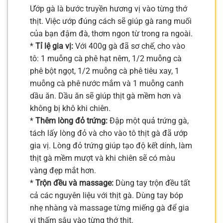
Ướp gà là bước truyền hương vị vào từng thớ
thịt. Việc ướp đúng cách sẽ giúp gà rang muối
của bạn đậm đà, thơm ngon từ trong ra ngoài.
*
Tỉ lệ gia vị:
Với 400g gà đã sơ chế, cho vào
tô: 1 muỗng cà phê hạt nêm, 1/2 muỗng cà
phê bột ngọt, 1/2 muỗng cà phê tiêu xay, 1
muỗng cà phê nước mắm và 1 muỗng canh
dầu ăn. Dầu ăn sẽ giúp thịt gà mềm hơn và
không bị khô khi chiên.
*
Thêm lòng đỏ trứng:
Đập một quả trứng gà,
tách lấy lòng đỏ và cho vào tô thịt gà đã ướp
gia vị. Lòng đỏ trứng giúp tạo độ kết dính, làm
thịt gà mềm mượt và khi chiên sẽ có màu
vàng đẹp mắt hơn.
*
Trộn đều và massage:
Dùng tay trộn đều tất
cả các nguyên liệu với thịt gà. Dùng tay bóp
nhẹ nhàng và massage từng miếng gà để gia
vị thấm sâu vào từng thớ thịt.