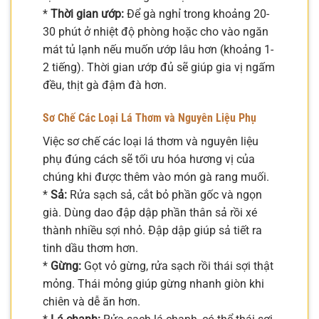
*
Thời gian ướp:
Để gà nghỉ trong khoảng 20-
30 phút ở nhiệt độ phòng hoặc cho vào ngăn
mát tủ lạnh nếu muốn ướp lâu hơn (khoảng 1-
2 tiếng). Thời gian ướp đủ sẽ giúp gia vị ngấm
đều, thịt gà đậm đà hơn.
Sơ Chế Các Loại Lá Thơm và Nguyên Liệu Phụ
Việc sơ chế các loại lá thơm và nguyên liệu
phụ đúng cách sẽ tối ưu hóa hương vị của
chúng khi được thêm vào món gà rang muối.
*
Sả:
Rửa sạch sả, cắt bỏ phần gốc và ngọn
già. Dùng dao đập dập phần thân sả rồi xé
thành nhiều sợi nhỏ. Đập dập giúp sả tiết ra
tinh dầu thơm hơn.
*
Gừng:
Gọt vỏ gừng, rửa sạch rồi thái sợi thật
mỏng. Thái mỏng giúp gừng nhanh giòn khi
chiên và dễ ăn hơn.