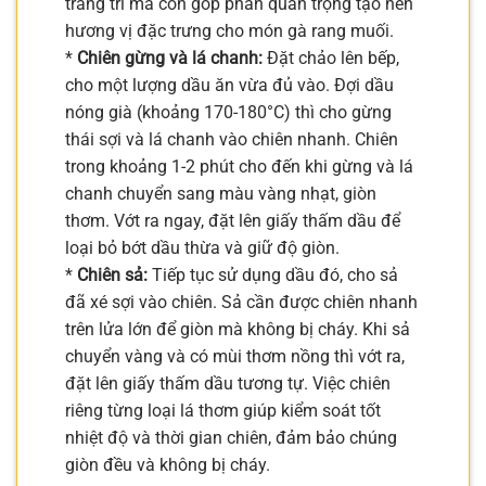
trang trí mà còn góp phần quan trọng tạo nên
hương vị đặc trưng cho món gà rang muối.
*
Chiên gừng và lá chanh:
Đặt chảo lên bếp,
cho một lượng dầu ăn vừa đủ vào. Đợi dầu
nóng già (khoảng 170-180°C) thì cho gừng
thái sợi và lá chanh vào chiên nhanh. Chiên
trong khoảng 1-2 phút cho đến khi gừng và lá
chanh chuyển sang màu vàng nhạt, giòn
thơm. Vớt ra ngay, đặt lên giấy thấm dầu để
loại bỏ bớt dầu thừa và giữ độ giòn.
*
Chiên sả:
Tiếp tục sử dụng dầu đó, cho sả
đã xé sợi vào chiên. Sả cần được chiên nhanh
trên lửa lớn để giòn mà không bị cháy. Khi sả
chuyển vàng và có mùi thơm nồng thì vớt ra,
đặt lên giấy thấm dầu tương tự. Việc chiên
riêng từng loại lá thơm giúp kiểm soát tốt
nhiệt độ và thời gian chiên, đảm bảo chúng
giòn đều và không bị cháy.