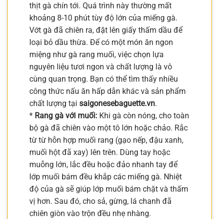
thịt gà chín tới. Quá trình này thường mất
khoảng 8-10 phút tùy độ lớn của miếng gà.
Vớt gà đã chiên ra, đặt lên giấy thấm dầu để
loại bỏ dầu thừa. Để có một món ăn ngon
miệng như gà rang muối, việc chọn lựa
nguyên liệu tươi ngon và chất lượng là vô
cùng quan trọng. Bạn có thể tìm thấy nhiều
công thức nấu ăn hấp dẫn khác và sản phẩm
chất lượng tại
saigonesebaguette.vn
.
*
Rang gà với muối:
Khi gà còn nóng, cho toàn
bộ gà đã chiên vào một tô lớn hoặc chảo. Rắc
từ từ hỗn hợp muối rang (gạo nếp, đậu xanh,
muối hột đã xay) lên trên. Dùng tay hoặc
muỗng lớn, lắc đều hoặc đảo nhanh tay để
lớp muối bám đều khắp các miếng gà. Nhiệt
độ của gà sẽ giúp lớp muối bám chặt và thấm
vị hơn. Sau đó, cho sả, gừng, lá chanh đã
chiên giòn vào trộn đều nhẹ nhàng.