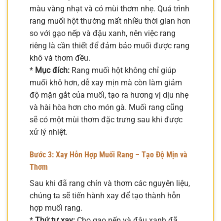
màu vàng nhạt và có mùi thơm nhẹ. Quá trình
rang muối hột thường mất nhiều thời gian hơn
so với gạo nếp và đậu xanh, nên việc rang
riêng là cần thiết để đảm bảo muối được rang
khô và thơm đều.
*
Mục đích:
Rang muối hột không chỉ giúp
muối khô hơn, dễ xay mịn mà còn làm giảm
độ mặn gắt của muối, tạo ra hương vị dịu nhẹ
và hài hòa hơn cho món gà. Muối rang cũng
sẽ có một mùi thơm đặc trưng sau khi được
xử lý nhiệt.
Bước 3: Xay Hỗn Hợp Muối Rang – Tạo Độ Mịn và
Thơm
Sau khi đã rang chín và thơm các nguyên liệu,
chúng ta sẽ tiến hành xay để tạo thành hỗn
hợp muối rang.
*
Thứ tự xay:
Cho gạo nếp và đậu xanh đã