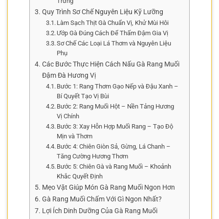
Trưng
Quy Trình Sơ Chế Nguyên Liệu Kỹ Lưỡng
Làm Sạch Thịt Gà Chuẩn Vị, Khử Mùi Hôi
Ướp Gà Đúng Cách Để Thấm Đậm Gia Vị
Sơ Chế Các Loại Lá Thơm và Nguyên Liệu
Phụ
Các Bước Thực Hiện Cách Nấu Gà Rang Muối
Đậm Đà Hương Vị
Bước 1: Rang Thơm Gạo Nếp và Đậu Xanh –
Bí Quyết Tạo Vị Bùi
Bước 2: Rang Muối Hột – Nền Tảng Hương
Vị Chính
Bước 3: Xay Hỗn Hợp Muối Rang – Tạo Độ
Mịn và Thơm
Bước 4: Chiên Giòn Sả, Gừng, Lá Chanh –
Tăng Cường Hương Thơm
Bước 5: Chiên Gà và Rang Muối – Khoảnh
Khắc Quyết Định
Mẹo Vặt Giúp Món Gà Rang Muối Ngon Hơn
Gà Rang Muối Chấm Với Gì Ngon Nhất?
Lợi Ích Dinh Dưỡng Của Gà Rang Muối