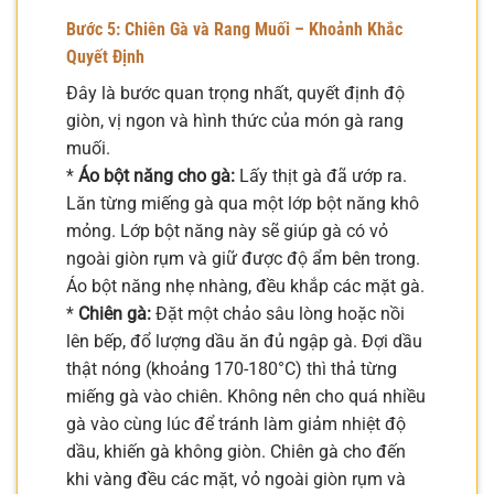
Bước 5: Chiên Gà và Rang Muối – Khoảnh Khắc
Quyết Định
Đây là bước quan trọng nhất, quyết định độ
giòn, vị ngon và hình thức của món gà rang
muối.
*
Áo bột năng cho gà:
Lấy thịt gà đã ướp ra.
Lăn từng miếng gà qua một lớp bột năng khô
mỏng. Lớp bột năng này sẽ giúp gà có vỏ
ngoài giòn rụm và giữ được độ ẩm bên trong.
Áo bột năng nhẹ nhàng, đều khắp các mặt gà.
*
Chiên gà:
Đặt một chảo sâu lòng hoặc nồi
lên bếp, đổ lượng dầu ăn đủ ngập gà. Đợi dầu
thật nóng (khoảng 170-180°C) thì thả từng
miếng gà vào chiên. Không nên cho quá nhiều
gà vào cùng lúc để tránh làm giảm nhiệt độ
dầu, khiến gà không giòn. Chiên gà cho đến
khi vàng đều các mặt, vỏ ngoài giòn rụm và