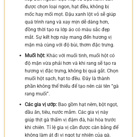
được chọn loại ngon, hạt đều, không bị
mốc hay mối mọt. Đậu xanh lột vỏ sẽ giúp
quá trình rang và xay mịn dễ dàng hơn,
đồng thời tạo ra lớp áo có màu sắc đẹp
mắt. Sự kết hợp này mang đến hương vị
mặn mà cùng với độ bùi, thơm đặc trưng.
Muối hột:
Khác với muối tinh, muối hột có
độ mặn vừa phải hơn và khi rang sẽ tạo ra
hương vị đặc trưng, không bị quá gắt. Chọn
muối hột sạch, hạt to đều. Đây là thành
phần không thể thiếu để tạo nên cái tên “gà
rang muối”.
Các gia vị ướp:
Bao gồm hạt nêm, bột ngọt,
dầu ăn, tiêu, nước mắm. Các gia vị này
giúp thịt gà thấm vị đậm đà, hài hòa trước
khi chiên. Tỉ lệ gia vị cần được cân bằng để
không làm át đi vị ngọt tự nhiên của gà.