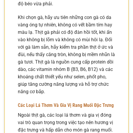
độ béo vừa phải.
Khi chọn gà, hãy ưu tiên những con gà có da
vàng óng tự nhiên, không có vết bầm tím hay
màu lạ. Thịt gà phải có độ đàn hồi tốt, khi ấn
vào không bị lõm và không có mùi hôi lạ. Đối
với gà làm sẵn, hãy kiểm tra phần thịt ở ức và
đùi, nếu thấy căng tròn, không bị mềm nhũn là
gà tươi. Thịt gà là nguồn cung cấp protein dồi
dào, các vitamin nhóm B (B3, B6, B12) và các
khoáng chất thiết yếu như selen, phốt pho,
giúp tăng cường năng lượng và hỗ trợ chức
năng cơ bắp.
Các Loại Lá Thơm Và Gia Vị Rang Muối Đặc Trưng
Ngoài thịt gà, các loại lá thơm và gia vị đóng
vai trò quan trọng trong việc tạo nên hương vị
đặc trưng và hấp dẫn cho món gà rang muối.