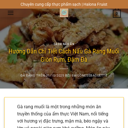
Chuyển
Chuyên cung cấp thực phẩm sạch | Halona Fruist
đến
0
nội
dung
CÁCH NẤU ĂN
Hướng Dẫn Chi Tiết Cách Nấu Gà Rang Muối
Giòn Rụm, Đậm Đà
ĐÃ ĐĂNG TRÊN
31/10/2025
BỞI
SAIGONESEBAGUETTE
Gà rang muối là một trong những món ăn
truyền thống của ẩm thực Việt Nam, nổi tiếng
với hương vị đặc trưng, mặn mà, béo ngậy và