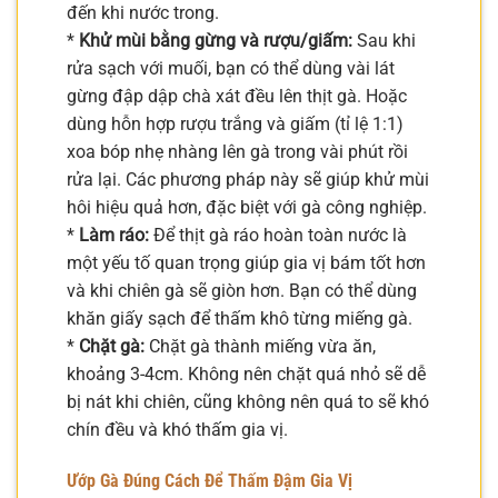
đến khi nước trong.
*
Khử mùi bằng gừng và rượu/giấm:
Sau khi
rửa sạch với muối, bạn có thể dùng vài lát
gừng đập dập chà xát đều lên thịt gà. Hoặc
dùng hỗn hợp rượu trắng và giấm (tỉ lệ 1:1)
xoa bóp nhẹ nhàng lên gà trong vài phút rồi
rửa lại. Các phương pháp này sẽ giúp khử mùi
hôi hiệu quả hơn, đặc biệt với gà công nghiệp.
*
Làm ráo:
Để thịt gà ráo hoàn toàn nước là
một yếu tố quan trọng giúp gia vị bám tốt hơn
và khi chiên gà sẽ giòn hơn. Bạn có thể dùng
khăn giấy sạch để thấm khô từng miếng gà.
*
Chặt gà:
Chặt gà thành miếng vừa ăn,
khoảng 3-4cm. Không nên chặt quá nhỏ sẽ dễ
bị nát khi chiên, cũng không nên quá to sẽ khó
chín đều và khó thấm gia vị.
Ướp Gà Đúng Cách Để Thấm Đậm Gia Vị