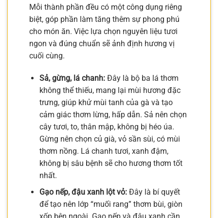
Mỗi thành phần đều có một công dụng riêng
biệt, góp phần làm tăng thêm sự phong phú
cho món ăn. Việc lựa chọn nguyên liệu tươi
ngon và đúng chuẩn sẽ ảnh định hương vị
cuối cùng.
Sả, gừng, lá chanh:
Đây là bộ ba lá thơm
không thể thiếu, mang lại mùi hương đặc
trưng, giúp khử mùi tanh của gà và tạo
cảm giác thơm lừng, hấp dẫn. Sả nên chọn
cây tươi, to, thân mập, không bị héo úa.
Gừng nên chọn củ già, vỏ sần sùi, có mùi
thơm nồng. Lá chanh tươi, xanh đậm,
không bị sâu bệnh sẽ cho hương thơm tốt
nhất.
Gạo nếp, đậu xanh lột vỏ:
Đây là bí quyết
để tạo nên lớp “muối rang” thơm bùi, giòn
xốp bên ngoài. Gạo nếp và đậu xanh cần