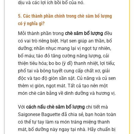
dịu và các lợi ích bồi bổ của nó.
5. Các thành phần chính trong chè sâm bổ lượng
có ý nghĩa gì?
Mỗi thành phần trong
chè sâm bổ lượng
đều
có vai trò riêng biệt. Hạt sen giúp an thần, bổ
dưỡng; nhãn nhục mang lại vị ngọt tự nhiên,
bổ máu; táo đỏ tăng cường năng lượng, cải
thiện tiêu hóa; bo bo (ý dĩ) thanh nhiệt, lợi tiểu;
phổ tai và bông tuyết cung cấp chất xơ, giải
độc và tạo độ giòn sần sật. Củ năng và củ sen
thêm vị giòn, ngọt mát. Tất cả tạo nên một
món chè cân bằng về dinh dưỡng và hương vị.
Với
cách nấu chè sâm bổ lượng
chi tiết mà
Saigonese Baguette đã chia sẻ, bạn hoàn toàn
có thể tự tay làm ra món tráng miệng thanh
mát, bổ dưỡng này ngay tại nhà. Hãy chuẩn bị