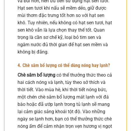
và bùi hơn, nên ưu tiên sử dụng hạt sen tươi.
Hạt sen tươi khi nấu sẽ mềm dẻo, giữ được
mùi thơm đặc trưng tốt hơn so với hạt sen
khô. Tuy nhiên, nếu không có hạt sen tươi, hạt
sen khô vẫn là lựa chọn thay thế tốt. Quan
trọng là cần sơ chế kỹ, loại bỏ tim sen và
ngâm nước đủ thời gian để hạt sen mềm và
không bị đắng.
4. Chè sâm bổ lượng có thể dùng nóng hay lạnh?
Chè sâm bổ lượng
có thể thưởng thức theo cả
hai cách nóng và lạnh, tùy theo sở thích và
thời tiết. Vào mùa hè, khi thời tiết nóng bức,
một chén chè sâm bổ lượng mát lạnh với đá
bào hoặc đã ướp lạnh trong tủ lạnh sẽ mang
lại cảm giác sảng khoái tột độ. Vào những
ngày se lạnh hơn, bạn có thể thưởng thức chè
nóng ấm để cảm nhận trọn vẹn hương vị ngọt