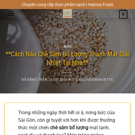
Chuyển
Chuyên cung cấp thực phẩm sạch | Halona Fruist
đến
0
nội
dung
BLOG
**Cách Nấu Chè Sâm Bổ Lượng Thanh Mát Giải
Nhiệt Tại Nhà**
ĐÃ ĐĂNG TRÊN
23/10/2025
BỞI
SAIGONESEBAGUETTE
Trong những ngày thời tiết oi ả, nóng bức của
Sài Gòn, còn gì tuyệt vời hơn khi được thưởng
thức một chén
chè sâm bổ lượng
mát lạnh,