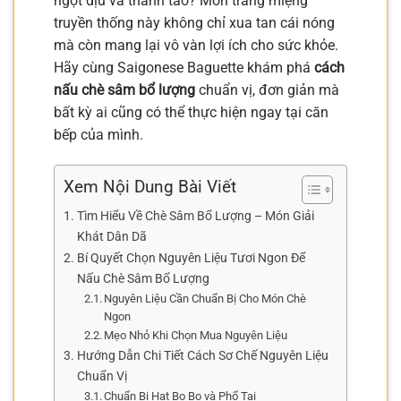
ngọt dịu và thanh tao? Món tráng miệng
truyền thống này không chỉ xua tan cái nóng
mà còn mang lại vô vàn lợi ích cho sức khỏe.
Hãy cùng Saigonese Baguette khám phá
cách
nấu chè sâm bổ lượng
chuẩn vị, đơn giản mà
bất kỳ ai cũng có thể thực hiện ngay tại căn
bếp của mình.
Xem Nội Dung Bài Viết
Tìm Hiểu Về Chè Sâm Bổ Lượng – Món Giải
Khát Dân Dã
Bí Quyết Chọn Nguyên Liệu Tươi Ngon Để
Nấu Chè Sâm Bổ Lượng
Nguyên Liệu Cần Chuẩn Bị Cho Món Chè
Ngon
Mẹo Nhỏ Khi Chọn Mua Nguyên Liệu
Hướng Dẫn Chi Tiết Cách Sơ Chế Nguyên Liệu
Chuẩn Vị
Chuẩn Bị Hạt Bo Bo và Phổ Tai