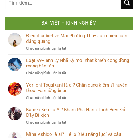
BÀI VIẾT – KINH NGHIỆM
Điều ít ai biết về Mai Phương Thúy sau nhiều năm
đăng quang
ở
Chức năng bình luận bị tắt
Điều
ít
Loạt 99+ ảnh Lý Nhã Kỳ mới nhất khiến cộng đồng
ai
mạng bàn tán
biết
ở
Chức năng bình luận bị tắt
về
Loạt
Mai
99+
Yoriichi Tsugikuni là ai? Chân dung kiếm sĩ huyền
Phương
ảnh
thoại và những bí ẩn
Thúy
Lý
sau
ở
Chức năng bình luận bị tắt
Nhã
nhiều
Yoriichi
Kỳ
năm
Tsugikuni
Kaneki Ken Là Ai? Khám Phá Hành Trình Biến Đổi
mới
đăng
là
Đầy Bi kịch
nhất
quang
ai?
khiến
ở
Chức năng bình luận bị tắt
Chân
cộng
Kaneki
dung
đồng
Ken
Mina Ashido là ai? Hé lộ ‘siêu năng lực’ và câu
kiếm
mạng
Là