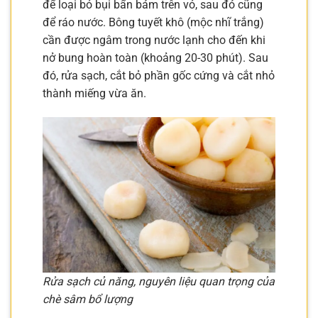
để loại bỏ bụi bẩn bám trên vỏ, sau đó cũng
để ráo nước. Bông tuyết khô (mộc nhĩ trắng)
cần được ngâm trong nước lạnh cho đến khi
nở bung hoàn toàn (khoảng 20-30 phút). Sau
đó, rửa sạch, cắt bỏ phần gốc cứng và cắt nhỏ
thành miếng vừa ăn.
Rửa sạch củ năng, nguyên liệu quan trọng của
chè sâm bổ lượng