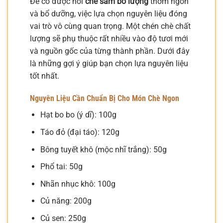
Để có được nồi
chè sâm bổ lượng
thơm ngon
và bổ dưỡng, việc lựa chọn nguyên liệu đóng
vai trò vô cùng quan trọng. Một chén chè chất
lượng sẽ phụ thuộc rất nhiều vào độ tươi mới
và nguồn gốc của từng thành phần. Dưới đây
là những gợi ý giúp bạn chọn lựa nguyên liệu
tốt nhất.
Nguyên Liệu Cần Chuẩn Bị Cho Món Chè Ngon
Hạt bo bo (ý dĩ): 100g
Táo đỏ (đại táo): 120g
Bông tuyết khô (mộc nhĩ trắng): 50g
Phổ tai: 50g
Nhãn nhục khô: 100g
Củ năng: 200g
Củ sen: 250g