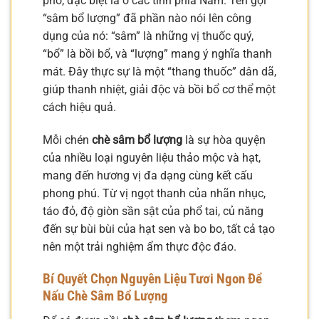
phố, đặc biệt là ở các tỉnh phía Nam. Tên gọi
“sâm bổ lượng” đã phần nào nói lên công
dụng của nó: “sâm” là những vị thuốc quý,
“bổ” là bồi bổ, và “lượng” mang ý nghĩa thanh
mát. Đây thực sự là một “thang thuốc” dân dã,
giúp thanh nhiệt, giải độc và bồi bổ cơ thể một
cách hiệu quả.
Mỗi chén
chè sâm bổ lượng
là sự hòa quyện
của nhiều loại nguyên liệu thảo mộc và hạt,
mang đến hương vị đa dạng cùng kết cấu
phong phú. Từ vị ngọt thanh của nhãn nhục,
táo đỏ, độ giòn sần sật của phổ tai, củ năng
đến sự bùi bùi của hạt sen và bo bo, tất cả tạo
nên một trải nghiệm ẩm thực độc đáo.
Bí Quyết Chọn Nguyên Liệu Tươi Ngon Để
Nấu Chè Sâm Bổ Lượng