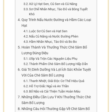
Xử Lý Hạt Sen, Củ Sen và Củ Năng
Sơ Chế Nhãn Nhục, Táo Đỏ và Bông Tuyết
Khô
Quy Trình Nấu Nước Đường và Hầm Các Loại
Hạt
Luộc Sơ Củ Sen và Hạt Sen
Nấu Củ Năng và Nước Đường Phèn
Hầm Nhãn Nhục, Táo Đỏ và Bo Bo
Hoàn Thành Và Thưởng Thức Chè Sâm Bổ
Lượng Đúng Điệu
Ướp Và Trộn Các Nguyên Liệu Phụ
Thành Phẩm Chè Sâm Bổ Lượng Hấp Dẫn
Giá Trị Dinh Dưỡng Và Lợi Ích Sức Khỏe Tuyệt
Vời Của Chè Sâm Bổ Lượng
Thanh Nhiệt, Giải Độc Cơ Thể Hiệu Quả
Hỗ Trợ Giấc Ngủ và An Thần
Bổ Não và Cải Thiện Tuần Hoàn Máu
Những Điều Cần Lưu Ý Khi Thưởng Thức Chè
Sâm Bổ Lượng
Những Câu Hỏi Thường Gặp Về Chè Sâm Bổ