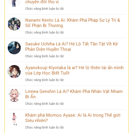
chuyện đời thú vị
sĩ
bàn
Ai?
huyền
tán
ở
Chức năng bình luận bị tắt
Khám
thoại
Mina
Phá
và
Ashido
Nanami Kento Là Ai: Khám Phá Pháp Sư Lý Trí &
Hành
những
là
Số Phận Bi Thương
Trình
bí
ai?
Biến
ẩn
ở
Chức năng bình luận bị tắt
Hé
Đổi
Nanami
lộ
Đầy
Kento
Sasuke Uchiha Là Ai? Hé Lộ Tất Tần Tật Về Kẻ
‘siêu
Bi
Là
Phản Diện Huyền Thoại
năng
kịch
Ai:
lực’
ở
Chức năng bình luận bị tắt
Khám
và
Sasuke
Phá
câu
Uchiha
Ayanokouji Kiyotaka là ai? Hé lộ thiên tài ẩn mình
Pháp
chuyện
Là
của Lớp Học Biết Tuốt
Sư
đời
Ai?
Lý
thú
ở
Chức năng bình luận bị tắt
Hé
Trí
vị
Ayanokouji
Lộ
&
Kiyotaka
Linnea Genshin Là Ai? Khám Phá Nhân Vật Nham
Tất
Số
là
Bí Ẩn
Tần
Phận
ai?
Tật
Bi
ở
Chức năng bình luận bị tắt
Hé
Về
Thương
Linnea
lộ
Kẻ
Genshin
Khám phá Momoo Ayase: Ai là Ai trong Thế giới
thiên
Phản
Là
Siêu nhiên?
tài
Diện
Ai?
ẩn
Huyền
ở
Chức năng bình luận bị tắt
Khám
mình
Thoại
Khám