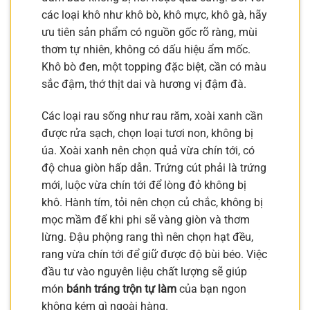
các loại khô như khô bò, khô mực, khô gà, hãy
ưu tiên sản phẩm có nguồn gốc rõ ràng, mùi
thơm tự nhiên, không có dấu hiệu ẩm mốc.
Khô bò đen, một topping đặc biệt, cần có màu
sắc đậm, thớ thịt dai và hương vị đậm đà.
Các loại rau sống như rau răm, xoài xanh cần
được rửa sạch, chọn loại tươi non, không bị
úa. Xoài xanh nên chọn quả vừa chín tới, có
độ chua giòn hấp dẫn. Trứng cút phải là trứng
mới, luộc vừa chín tới để lòng đỏ không bị
khô. Hành tím, tỏi nên chọn củ chắc, không bị
mọc mầm để khi phi sẽ vàng giòn và thơm
lừng. Đậu phộng rang thì nên chọn hạt đều,
rang vừa chín tới để giữ được độ bùi béo. Việc
đầu tư vào nguyên liệu chất lượng sẽ giúp
món
bánh tráng trộn tự làm
của bạn ngon
không kém gì ngoài hàng.