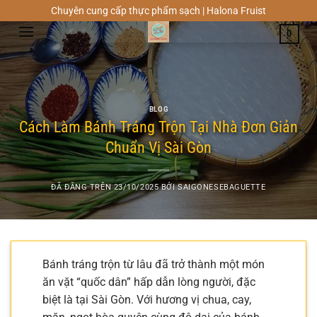
Chuyển
Chuyên cung cấp thực phẩm sạch | Halona Fruist
đến
0
nội
dung
BLOG
Cách Làm Bánh Tráng Trộn Tại Nhà Đơn Giản
Chuẩn Vị Sài Gòn
ĐÃ ĐĂNG TRÊN
23/10/2025
BỞI
SAIGONESEBAGUETTE
Bánh tráng trộn từ lâu đã trở thành một món
ăn vặt “quốc dân” hấp dẫn lòng người, đặc
biệt là tại Sài Gòn. Với hương vị chua, cay,