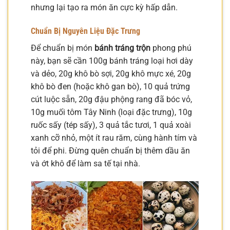
nhưng lại tạo ra món ăn cực kỳ hấp dẫn.
Chuẩn Bị Nguyên Liệu Đặc Trưng
Để chuẩn bị món
bánh tráng trộn
phong phú
này, bạn sẽ cần 100g bánh tráng loại hơi dày
và dẻo, 20g khô bò sợi, 20g khô mực xé, 20g
khô bò đen (hoặc khô gan bò), 10 quả trứng
cút luộc sẵn, 20g đậu phộng rang đã bóc vỏ,
10g muối tôm Tây Ninh (loại đặc trưng), 10g
ruốc sấy (tép sấy), 3 quả tắc tươi, 1 quả xoài
xanh cỡ nhỏ, một ít rau răm, cùng hành tím và
tỏi để phi. Đừng quên chuẩn bị thêm dầu ăn
và ớt khô để làm sa tế tại nhà.