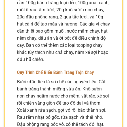
cần 100g bánh tráng loại dẻo, 100g xoài xanh,
một ít rau răm tươi, 20g khô sườn non chay,
20g đậu phộng rang, 2 quả tắc tươi, và 10g
hạt cà ri để tạo màu và hương. Các gia vị chay
cần thiết bao gồm muối, nước mắm chay, hạt
nêm chay, dầu ăn và ớt bột để điều chỉnh độ
cay. Bạn có thể thêm các loại topping chay
khác tùy thích như chả chay, nấm xé sợi hoặc
đậu hũ chiên.
Quy Trình Chế Biến Bánh Tráng Trộn Chay
Bước đầu tiên là sơ chế các nguyên liệu. Cắt
bánh tráng thành miếng vừa ăn. Khô sườn
non chay ngâm nước cho mềm, vắt ráo, xé sợi
rồi chiên vàng giòn để tạo độ dai và thơm.
Xoài xanh rửa sạch, gọt vỏ rồi bào thành sợi.
Rau răm nhặt bỏ gốc, rửa sạch và thái nhỏ.
Đậu phộng rang bóc vỏ, có thể tách đôi hạt.