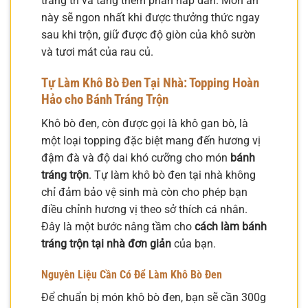
trang trí và tăng thêm phần hấp dẫn. Món ăn
này sẽ ngon nhất khi được thưởng thức ngay
sau khi trộn, giữ được độ giòn của khô sườn
và tươi mát của rau củ.
Tự Làm Khô Bò Đen Tại Nhà: Topping Hoàn
Hảo cho Bánh Tráng Trộn
Khô bò đen, còn được gọi là khô gan bò, là
một loại topping đặc biệt mang đến hương vị
đậm đà và độ dai khó cưỡng cho món
bánh
tráng trộn
. Tự làm khô bò đen tại nhà không
chỉ đảm bảo vệ sinh mà còn cho phép bạn
điều chỉnh hương vị theo sở thích cá nhân.
Đây là một bước nâng tầm cho
cách làm bánh
tráng trộn tại nhà đơn giản
của bạn.
Nguyên Liệu Cần Có Để Làm Khô Bò Đen
Để chuẩn bị món khô bò đen, bạn sẽ cần 300g