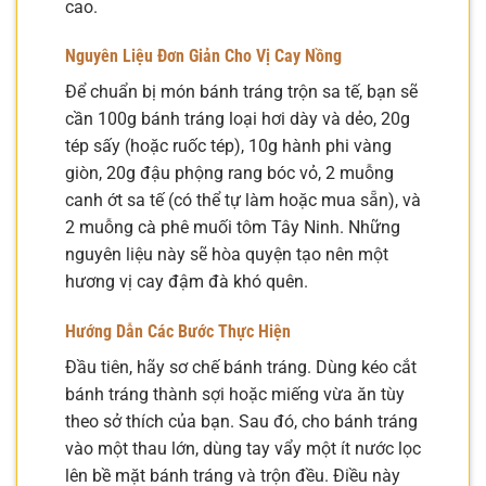
cao.
Nguyên Liệu Đơn Giản Cho Vị Cay Nồng
Để chuẩn bị món bánh tráng trộn sa tế, bạn sẽ
cần 100g bánh tráng loại hơi dày và dẻo, 20g
tép sấy (hoặc ruốc tép), 10g hành phi vàng
giòn, 20g đậu phộng rang bóc vỏ, 2 muỗng
canh ớt sa tế (có thể tự làm hoặc mua sẵn), và
2 muỗng cà phê muối tôm Tây Ninh. Những
nguyên liệu này sẽ hòa quyện tạo nên một
hương vị cay đậm đà khó quên.
Hướng Dẫn Các Bước Thực Hiện
Đầu tiên, hãy sơ chế bánh tráng. Dùng kéo cắt
bánh tráng thành sợi hoặc miếng vừa ăn tùy
theo sở thích của bạn. Sau đó, cho bánh tráng
vào một thau lớn, dùng tay vẩy một ít nước lọc
lên bề mặt bánh tráng và trộn đều. Điều này