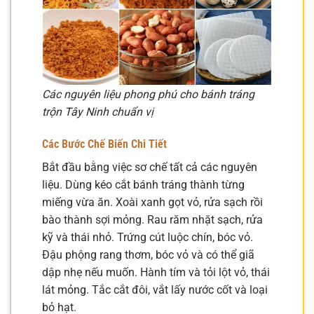
Các nguyên liệu phong phú cho bánh tráng
trộn Tây Ninh chuẩn vị
Các Bước Chế Biến Chi Tiết
Bắt đầu bằng việc sơ chế tất cả các nguyên
liệu. Dùng kéo cắt bánh tráng thành từng
miếng vừa ăn. Xoài xanh gọt vỏ, rửa sạch rồi
bào thành sợi mỏng. Rau răm nhặt sạch, rửa
kỹ và thái nhỏ. Trứng cút luộc chín, bóc vỏ.
Đậu phộng rang thơm, bóc vỏ và có thể giã
dập nhẹ nếu muốn. Hành tím và tỏi lột vỏ, thái
lát mỏng. Tắc cắt đôi, vắt lấy nước cốt và loại
bỏ hạt.