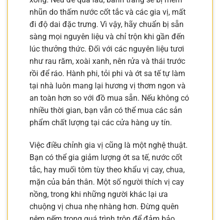
nhũn do thấm nước cốt tắc và các gia vị, mất
đi độ dai đặc trưng. Vì vậy, hãy chuẩn bị sẵn
sàng mọi nguyên liệu và chỉ trộn khi gần đến
lúc thưởng thức. Đối với các nguyên liệu tươi
như rau răm, xoài xanh, nên rửa và thái trước
rồi để ráo. Hành phi, tỏi phi và ớt sa tế tự làm
tại nhà luôn mang lại hương vị thơm ngon và
an toàn hơn so với đồ mua sẵn. Nếu không có
nhiều thời gian, bạn vẫn có thể mua các sản
phẩm chất lượng tại các cửa hàng uy tín.
Việc điều chỉnh gia vị cũng là một nghệ thuật.
Bạn có thể gia giảm lượng ớt sa tế, nước cốt
tắc, hay muối tôm tùy theo khẩu vị cay, chua,
mặn của bản thân. Một số người thích vị cay
nồng, trong khi những người khác lại ưa
chuộng vị chua nhẹ nhàng hơn. Đừng quên
nêm nếm trong quá trình trộn để đảm bảo