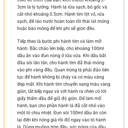
3cm là lý tưởng. Hành lá rửa sạch, bỏ gốc và
cắt nhỏ khoảng 0.5cm. Hành tím lột vỏ, rửa
sạch, để ráo nước hoàn toàn rồi thái lát mỏng
hoặc bào mỏng để khi phi sẽ giòn đều.
Tiếp theo là bước phi hành tím và làm mỡ
hành. Bắc chảo lên bếp, cho khoảng 100ml
dầu ăn vào đun nóng ở lửa vừa. Khi dầu bắt
đầu sôi lăn tăn, cho hành tím đã thái mỏng
vào phi vàng đều. Quan trọng là phải đảo liên
tục để hành không bị cháy và có màu vàng
đẹp mắt. Khi hành tím chuyển sang màu vàng
giòn, tắt bếp ngay và vớt hành ra chén có lót
giấy thấm dầu để giữ độ giòn. Để làm mỡ
hành, bạn cho phần hành lá đã cắt nhỏ vào
một tô chịu nhiệt. Đun sôi 100ml dầu ăn còn
lại đến khi nóng già rồi đổ ngay vào tô hành
lá. Dùng muỗng trộn đều, sức nóng của dầu