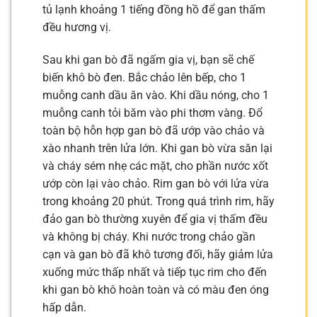
tủ lạnh khoảng 1 tiếng đồng hồ để gan thấm
đều hương vị.
Sau khi gan bò đã ngấm gia vị, bạn sẽ chế
biến khô bò đen. Bắc chảo lên bếp, cho 1
muỗng canh dầu ăn vào. Khi dầu nóng, cho 1
muỗng canh tỏi băm vào phi thơm vàng. Đổ
toàn bộ hỗn hợp gan bò đã ướp vào chảo và
xào nhanh trên lửa lớn. Khi gan bò vừa săn lại
và cháy sém nhẹ các mặt, cho phần nước xốt
ướp còn lại vào chảo. Rim gan bò với lửa vừa
trong khoảng 20 phút. Trong quá trình rim, hãy
đảo gan bò thường xuyên để gia vị thấm đều
và không bị cháy. Khi nước trong chảo gần
cạn và gan bò đã khô tương đối, hãy giảm lửa
xuống mức thấp nhất và tiếp tục rim cho đến
khi gan bò khô hoàn toàn và có màu đen óng
hấp dẫn.