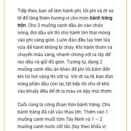
Tiếp theo, bạn sẽ làm hành phi, tỏi phi và ớt sa
tế để tăng thêm hương vị cho món
bánh tráng
trộn
. Cho 3 muỗng canh dầu ăn vào chảo
nóng, đợi dầu sôi thì cho hành tím thái mỏng
vào phi vàng giòn. Luôn đảo đều tay trên lửa
vừa để hành không bị cháy. Khi hành thơm và
chuyển màu vàng, nhanh chóng vớt ra rây để
ráo dầu và giữ độ giòn. Tương tự, dùng 2
muỗng canh dầu ăn khác để phi tỏi băm đến
khi tỏi hơi vàng thì vớt ra. Với ớt sa tế, bạn đun
nóng phần dầu còn lại, tắt bếp rồi cho ớt khô
vào khuấy đều để ớt ra màu và dậy mùi thơm.
Cuối cùng là công đoạn trộn bánh tráng. Cho
bánh tráng đã cắt vào thau lớn. Thêm vào 1
muỗng canh muối tôm Tây Ninh và 1 – 2
muỗng canh nước cốt tắc (tùy theo khẩu vị