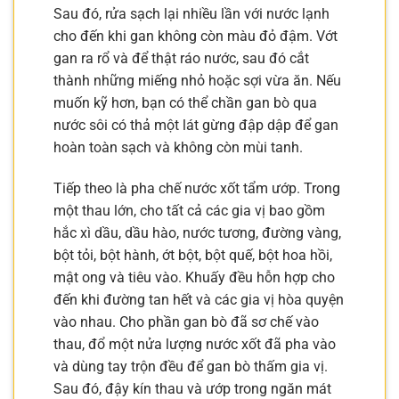
Sau đó, rửa sạch lại nhiều lần với nước lạnh
cho đến khi gan không còn màu đỏ đậm. Vớt
gan ra rổ và để thật ráo nước, sau đó cắt
thành những miếng nhỏ hoặc sợi vừa ăn. Nếu
muốn kỹ hơn, bạn có thể chần gan bò qua
nước sôi có thả một lát gừng đập dập để gan
hoàn toàn sạch và không còn mùi tanh.
Tiếp theo là pha chế nước xốt tẩm ướp. Trong
một thau lớn, cho tất cả các gia vị bao gồm
hắc xì dầu, dầu hào, nước tương, đường vàng,
bột tỏi, bột hành, ớt bột, bột quế, bột hoa hồi,
mật ong và tiêu vào. Khuấy đều hỗn hợp cho
đến khi đường tan hết và các gia vị hòa quyện
vào nhau. Cho phần gan bò đã sơ chế vào
thau, đổ một nửa lượng nước xốt đã pha vào
và dùng tay trộn đều để gan bò thấm gia vị.
Sau đó, đậy kín thau và ướp trong ngăn mát