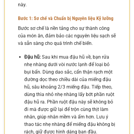
này.
Bước 1: Sơ chế và Chuẩn bị Nguyên liệu Kỹ lưỡng
Bước sơ chế là nền tảng cho sự thành công
của món ăn, đảm bảo các nguyên liệu sạch sẽ
và sẵn sàng cho quá trình chế biến.
Đậu hũ:
Sau khi mua đậu hũ về, bạn rửa
nhẹ nhàng dưới vòi nước lạnh để loại bỏ
bụi bẩn. Dùng dao sắc, cẩn thận rạch một
đường dọc theo chiều dài của miếng đậu
hũ, sâu khoảng 2/3 miếng đậu. Tiếp theo,
dùng thìa nhỏ nhẹ nhàng lấy bớt phần ruột
đậu hũ ra. Phần ruột đậu này sẽ không bỏ
đi mà được giữ lại để trộn cùng thịt làm
nhân, giúp nhân mềm và ẩm hơn. Lưu ý
thao tác nhẹ nhàng để miếng đậu không bị
rách, giữ được hình dáng ban đầu.