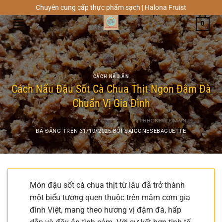
Chuyển
Chuyên cung cấp thực phẩm sạch | Halona Fruist
đến
0
nội
dung
CÁCH NẤU ĂN
Cách Nấu Đậu Sốt Cà Chua Thịt Ngon Đậm Đà
Chuẩn Vị Gia Đình
ĐÃ ĐĂNG TRÊN
31/10/2025
BỞI
SAIGONESEBAGUETTE
Món đậu sốt cà chua thịt từ lâu đã trở thành
một biểu tượng quen thuộc trên mâm cơm gia
đình Việt, mang theo hương vị đậm đà, hấp