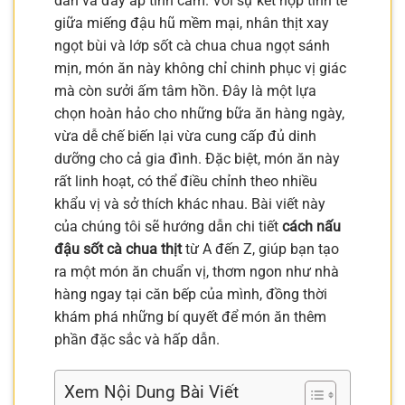
dẫn và đầy ắp tình cảm. Với sự kết hợp tinh tế
giữa miếng đậu hũ mềm mại, nhân thịt xay
ngọt bùi và lớp sốt cà chua chua ngọt sánh
mịn, món ăn này không chỉ chinh phục vị giác
mà còn sưởi ấm tâm hồn. Đây là một lựa
chọn hoàn hảo cho những bữa ăn hàng ngày,
vừa dễ chế biến lại vừa cung cấp đủ dinh
dưỡng cho cả gia đình. Đặc biệt, món ăn này
rất linh hoạt, có thể điều chỉnh theo nhiều
khẩu vị và sở thích khác nhau. Bài viết này
của chúng tôi sẽ hướng dẫn chi tiết
cách nấu
đậu sốt cà chua thịt
từ A đến Z, giúp bạn tạo
ra một món ăn chuẩn vị, thơm ngon như nhà
hàng ngay tại căn bếp của mình, đồng thời
khám phá những bí quyết để món ăn thêm
phần đặc sắc và hấp dẫn.
Xem Nội Dung Bài Viết