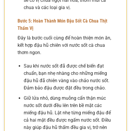
sẽ có vị chua ngọt hài hòa, thơm mùi cà
chua và các loại gia vị.
Bước 5: Hoàn Thành Món Đậu Sốt Cà Chua Thịt
Thấm Vị
Đây là bước cuối cùng để hoàn thiện món ăn,
kết hợp đậu hũ chiên với nước sốt cà chua
thơm ngon.
Sau khi nước sốt đã được chế biến đạt
chuẩn, bạn nhẹ nhàng cho những miếng
đậu hũ đã chiên vàng vào chảo nước sốt.
Đảm bảo đậu được đặt đều trong chảo.
Giữ lửa nhỏ, dùng muỗng cẩn thận múc
nước sốt dưới đều lên trên bề mặt các
miếng đậu hũ. Lật nhẹ từng miếng đậu để
cả hai mặt đều được ngấm nước sốt. Điều
này giúp đậu hũ thấm đều gia vị, trở nên