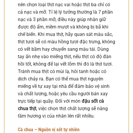
nên chọn loại thịt nạc vai hoặc thịt ba chỉ có
cả nạc và mỡ. Tỉ lệ lý tưởng thường là 7 phần
nạc và 3 phần mỡ, điều này giúp nhân giữ
được độ ẩm, mềm mượt và không bị bã khi
chế biến. Khi mua thịt, hãy quan sát màu sắc,
thịt tươi sẽ có màu hồng tươi đặc trưng, không
có vết bầm hay chuyển sang màu tái. Dùng
tay ấn nhẹ vào miếng thịt, nếu thịt có độ đàn
hồi tốt, không để lại vết lõm thì đó là thịt tươi.
Tránh mua thịt có mùi lạ, hôi tanh hoặc có
dịch chảy ra. Bạn có thể mua thịt nguyên
miếng về tự xay tại nhà để đảm bảo vệ sinh
và chất lượng, hoặc yêu cầu người bán xay
trực tiếp tại quầy. Đối với món
đậu sốt cà
chua thịt
, việc chọn thịt chất lượng sẽ nâng
tầm hương vị của nhân lên rất nhiều.
Cà chua – Nguồn vị sốt tự nhiên