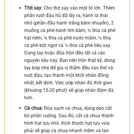
Thịt xay:
Cho thịt xay vào một tô lớn. Thêm
phần ruột đậu hũ đã lấy ra, hành lá thái
nhỏ (phần đầu hành trắng băm nhuyễn), 2
muỗng cà phê hành tím băm, ½ thìa cà phê
hạt nêm, ½ thìa cà phê nước mắm, ½ thìa
cà phê bột ngọt và ½ thìa cà phê tiêu xay.
Dùng tay hoặc đũa trộn đều tất cả các
nguyên liệu này. Bạn nên trộn thật kỹ, dùng
tay bóp nhẹ để gia vị thấm đều vào thịt và
ruột đậu, tạo thành một khối nhân đồng
nhất, kết dính. Việc ướp nhân đủ thời gian
(khoảng 15-20 phút) sẽ giúp nhân đậm đà
hơn.
Cà chua:
Rửa sạch cà chua, dùng dao cắt
bỏ phần cuống. Sau đó, cắt cà chua thành
hình hạt lựu nhỏ. Kích thước hạt lựu vừa
phải sẽ giúp cà chua nhanh mềm và tan