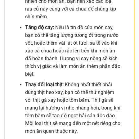
nhiên cho món ăn. Bạn nên xào các loại
rau củ này cùng với cà chua để chúng kịp
chín mềm.
Tăng độ cay:
Nếu là tín đồ của món cay,
bạn có thể tăng lượng tương ớt trong nước
sốt, hoặc thêm vài lát ớt tươi, sa tế vào khi
xào cà chua hoặc rắc lên trên khi món ăn
đã hoàn thành. Hương vị cay nồng sẽ kích
thích vị giác và làm món ăn thêm phần đặc
biệt.
Thay đổi loại thịt:
Không nhất thiết phải
dùng thịt heo xay, bạn có thể thử nghiệm
với thịt gà xay hoặc tôm băm. Thịt gà sẽ
mang lại hương vị nhẹ nhàng hơn, trong khi
tôm băm sẽ tạo độ ngọt hải sản độc đáo.
Mỗi loại thịt sẽ mang đến một nét riêng cho
món ăn quen thuộc này.