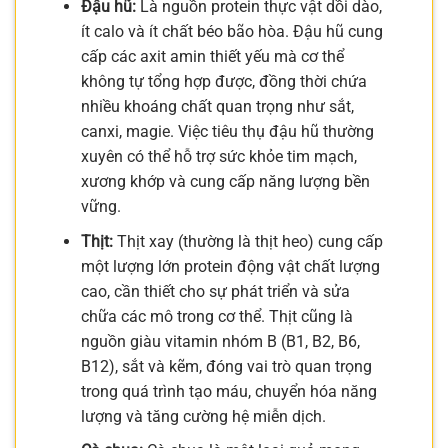
Đậu hũ:
Là nguồn protein thực vật dồi dào,
ít calo và ít chất béo bão hòa. Đậu hũ cung
cấp các axit amin thiết yếu mà cơ thể
không tự tổng hợp được, đồng thời chứa
nhiều khoáng chất quan trọng như sắt,
canxi, magie. Việc tiêu thụ đậu hũ thường
xuyên có thể hỗ trợ sức khỏe tim mạch,
xương khớp và cung cấp năng lượng bền
vững.
Thịt:
Thịt xay (thường là thịt heo) cung cấp
một lượng lớn protein động vật chất lượng
cao, cần thiết cho sự phát triển và sửa
chữa các mô trong cơ thể. Thịt cũng là
nguồn giàu vitamin nhóm B (B1, B2, B6,
B12), sắt và kẽm, đóng vai trò quan trọng
trong quá trình tạo máu, chuyển hóa năng
lượng và tăng cường hệ miễn dịch.