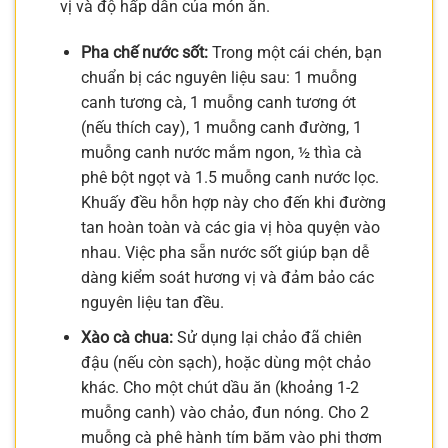
vị và độ hấp dẫn của món ăn.
Pha chế nước sốt:
Trong một cái chén, bạn
chuẩn bị các nguyên liệu sau: 1 muỗng
canh tương cà, 1 muỗng canh tương ớt
(nếu thích cay), 1 muỗng canh đường, 1
muỗng canh nước mắm ngon, ½ thìa cà
phê bột ngọt và 1.5 muỗng canh nước lọc.
Khuấy đều hỗn hợp này cho đến khi đường
tan hoàn toàn và các gia vị hòa quyện vào
nhau. Việc pha sẵn nước sốt giúp bạn dễ
dàng kiểm soát hương vị và đảm bảo các
nguyên liệu tan đều.
Xào cà chua:
Sử dụng lại chảo đã chiên
đậu (nếu còn sạch), hoặc dùng một chảo
khác. Cho một chút dầu ăn (khoảng 1-2
muỗng canh) vào chảo, đun nóng. Cho 2
muỗng cà phê hành tím băm vào phi thơm