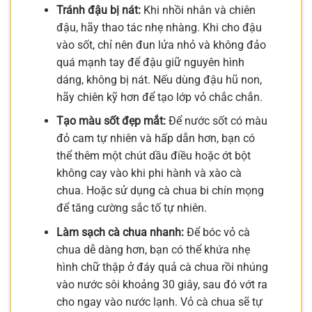
Tránh đậu bị nát:
Khi nhồi nhân và chiên
đậu, hãy thao tác nhẹ nhàng. Khi cho đậu
vào sốt, chỉ nên đun lửa nhỏ và không đảo
quá mạnh tay để đậu giữ nguyên hình
dáng, không bị nát. Nếu dùng đậu hũ non,
hãy chiên kỹ hơn để tạo lớp vỏ chắc chắn.
Tạo màu sốt đẹp mắt:
Để nước sốt có màu
đỏ cam tự nhiên và hấp dẫn hơn, bạn có
thể thêm một chút dầu điều hoặc ớt bột
không cay vào khi phi hành và xào cà
chua. Hoặc sử dụng cà chua bi chín mọng
để tăng cường sắc tố tự nhiên.
Làm sạch cà chua nhanh:
Để bóc vỏ cà
chua dễ dàng hơn, bạn có thể khứa nhẹ
hình chữ thập ở đáy quả cà chua rồi nhúng
vào nước sôi khoảng 30 giây, sau đó vớt ra
cho ngay vào nước lạnh. Vỏ cà chua sẽ tự