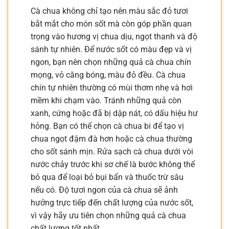
Cà chua không chỉ tạo nên màu sắc đỏ tươi
bắt mắt cho món sốt mà còn góp phần quan
trọng vào hương vị chua dịu, ngọt thanh và độ
sánh tự nhiên. Để nước sốt có màu đẹp và vị
ngon, bạn nên chọn những quả cà chua chín
mọng, vỏ căng bóng, màu đỏ đều. Cà chua
chín tự nhiên thường có mùi thơm nhẹ và hơi
mềm khi chạm vào. Tránh những quả còn
xanh, cứng hoặc đã bị dập nát, có dấu hiệu hư
hỏng. Bạn có thể chọn cà chua bi để tạo vị
chua ngọt đậm đà hơn hoặc cà chua thường
cho sốt sánh mịn. Rửa sạch cà chua dưới vòi
nước chảy trước khi sơ chế là bước không thể
bỏ qua để loại bỏ bụi bẩn và thuốc trừ sâu
nếu có. Độ tươi ngon của cà chua sẽ ảnh
hưởng trực tiếp đến chất lượng của nước sốt,
vì vậy hãy ưu tiên chọn những quả cà chua
chất lượng tốt nhất.