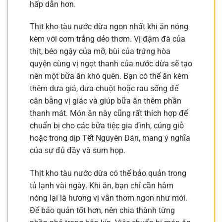
hấp dẫn hơn.
Thịt kho tàu nước dừa ngon nhất khi ăn nóng
kèm với cơm trắng dẻo thơm. Vị đậm đà của
thịt, béo ngậy của mỡ, bùi của trứng hòa
quyện cùng vị ngọt thanh của nước dừa sẽ tạo
nên một bữa ăn khó quên. Bạn có thể ăn kèm
thêm dưa giá, dưa chuột hoặc rau sống để
cân bằng vị giác và giúp bữa ăn thêm phần
thanh mát. Món ăn này cũng rất thích hợp để
chuẩn bị cho các bữa tiệc gia đình, cúng giỗ
hoặc trong dịp Tết Nguyên Đán, mang ý nghĩa
của sự đủ đầy và sum họp.
Thịt kho tàu nước dừa có thể bảo quản trong
tủ lạnh vài ngày. Khi ăn, bạn chỉ cần hâm
nóng lại là hương vị vẫn thơm ngon như mới.
Để bảo quản tốt hơn, nên chia thành từng