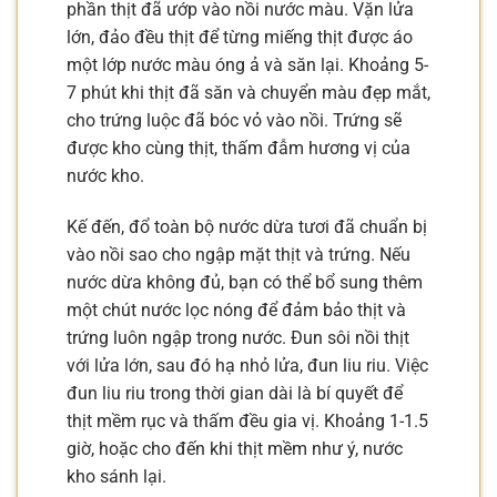
phần thịt đã ướp vào nồi nước màu. Vặn lửa
lớn, đảo đều thịt để từng miếng thịt được áo
một lớp nước màu óng ả và săn lại. Khoảng 5-
7 phút khi thịt đã săn và chuyển màu đẹp mắt,
cho trứng luộc đã bóc vỏ vào nồi. Trứng sẽ
được kho cùng thịt, thấm đẫm hương vị của
nước kho.
Kế đến, đổ toàn bộ nước dừa tươi đã chuẩn bị
vào nồi sao cho ngập mặt thịt và trứng. Nếu
nước dừa không đủ, bạn có thể bổ sung thêm
một chút nước lọc nóng để đảm bảo thịt và
trứng luôn ngập trong nước. Đun sôi nồi thịt
với lửa lớn, sau đó hạ nhỏ lửa, đun liu riu. Việc
đun liu riu trong thời gian dài là bí quyết để
thịt mềm rục và thấm đều gia vị. Khoảng 1-1.5
giờ, hoặc cho đến khi thịt mềm như ý, nước
kho sánh lại.