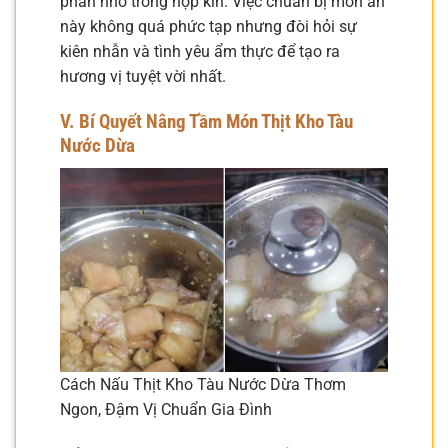
phần nhỏ trong hộp kín. Việc chuẩn bị món ăn
này không quá phức tạp nhưng đòi hỏi sự
kiên nhẫn và tình yêu ẩm thực để tạo ra
hương vị tuyệt vời nhất.
V. Bí Quyết Nâng Tầm Món Thịt Kho Tàu
Nước Dừa
Cách Nấu Thịt Kho Tàu Nước Dừa Thơm
Ngon, Đậm Vị Chuẩn Gia Đình