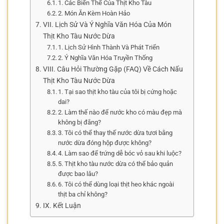
1. Các Biến Thể Của Thịt Kho Tàu
2. Món Ăn Kèm Hoàn Hảo
VII. Lịch Sử Và Ý Nghĩa Văn Hóa Của Món
Thịt Kho Tàu Nước Dừa
1. Lịch Sử Hình Thành Và Phát Triển
2. Ý Nghĩa Văn Hóa Truyền Thống
VIII. Câu Hỏi Thường Gặp (FAQ) Về Cách Nấu
Thịt Kho Tàu Nước Dừa
1. Tại sao thịt kho tàu của tôi bị cứng hoặc
dai?
2. Làm thế nào để nước kho có màu đẹp mà
không bị đắng?
3. Tôi có thể thay thế nước dừa tươi bằng
nước dừa đóng hộp được không?
4. Làm sao để trứng dễ bóc vỏ sau khi luộc?
5. Thịt kho tàu nước dừa có thể bảo quản
được bao lâu?
6. Tôi có thể dùng loại thịt heo khác ngoài
thịt ba chỉ không?
IX. Kết Luận