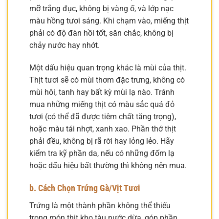
mỡ trắng đục, không bị vàng ố, và lớp nạc
màu hồng tươi sáng. Khi chạm vào, miếng thịt
phải có độ đàn hồi tốt, săn chắc, không bị
chảy nước hay nhớt.
Một dấu hiệu quan trọng khác là mùi của thịt.
Thịt tươi sẽ có mùi thơm đặc trưng, không có
mùi hôi, tanh hay bất kỳ mùi lạ nào. Tránh
mua những miếng thịt có màu sắc quá đỏ
tươi (có thể đã được tiêm chất tăng trọng),
hoặc màu tái nhợt, xanh xao. Phần thớ thịt
phải đều, không bị rã rời hay lỏng lẻo. Hãy
kiểm tra kỹ phần da, nếu có những đốm lạ
hoặc dấu hiệu bất thường thì không nên mua.
b. Cách Chọn Trứng Gà/Vịt Tươi
Trứng là một thành phần không thể thiếu
trong món thịt kho tàu nước dừa, góp phần