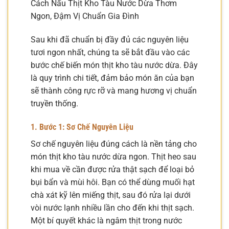
Cách Nấu Thịt Kho Tàu Nước Dừa Thơm
Ngon, Đậm Vị Chuẩn Gia Đình
Sau khi đã chuẩn bị đầy đủ các nguyên liệu
tươi ngon nhất, chúng ta sẽ bắt đầu vào các
bước chế biến món thịt kho tàu nước dừa. Đây
là quy trình chi tiết, đảm bảo món ăn của bạn
sẽ thành công rực rỡ và mang hương vị chuẩn
truyền thống.
1. Bước 1: Sơ Chế Nguyên Liệu
Sơ chế nguyên liệu đúng cách là nền tảng cho
món thịt kho tàu nước dừa ngon. Thịt heo sau
khi mua về cần được rửa thật sạch để loại bỏ
bụi bẩn và mùi hôi. Bạn có thể dùng muối hạt
chà xát kỹ lên miếng thịt, sau đó rửa lại dưới
vòi nước lạnh nhiều lần cho đến khi thịt sạch.
Một bí quyết khác là ngâm thịt trong nước