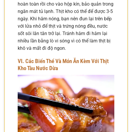
hoàn toàn rồi cho vào hộp kín, bảo quản trong
ngăn mát tủ lạnh. Thịt kho có thể để được 3-5
ngày. Khi hâm nóng, bạn nên đun lại trên bếp
với lửa nhỏ để thịt và trứng nóng đều, nước
sốt sôi lăn tăn trở lại. Tránh hâm đi hâm lại
nhiều lần bằng lò vi sóng vì có thể làm thịt bị
khô và mất đi độ ngon.
VI. Các Biến Thể Và Món Ăn Kèm Với Thịt
Kho Tàu Nước Dừa