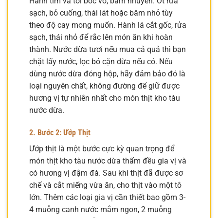
Hành tím và tỏi bóc vỏ, băm nhuyễn. Ớt rửa
sạch, bỏ cuống, thái lát hoặc băm nhỏ tùy
theo độ cay mong muốn. Hành lá cắt gốc, rửa
sạch, thái nhỏ để rắc lên món ăn khi hoàn
thành. Nước dừa tươi nếu mua cả quả thì bạn
chặt lấy nước, lọc bỏ cặn dừa nếu có. Nếu
dùng nước dừa đóng hộp, hãy đảm bảo đó là
loại nguyên chất, không đường để giữ được
hương vị tự nhiên nhất cho món thịt kho tàu
nước dừa.
2. Bước 2: Ướp Thịt
Ướp thịt là một bước cực kỳ quan trọng để
món thịt kho tàu nước dừa thấm đều gia vị và
có hương vị đậm đà. Sau khi thịt đã được sơ
chế và cắt miếng vừa ăn, cho thịt vào một tô
lớn. Thêm các loại gia vị cần thiết bao gồm 3-
4 muỗng canh nước mắm ngon, 2 muỗng