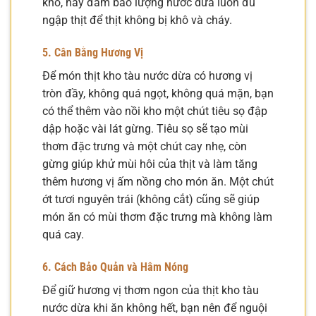
kho, hãy đảm bảo lượng nước dừa luôn đủ
ngập thịt để thịt không bị khô và cháy.
5. Cân Bằng Hương Vị
Để món thịt kho tàu nước dừa có hương vị
tròn đầy, không quá ngọt, không quá mặn, bạn
có thể thêm vào nồi kho một chút tiêu sọ đập
dập hoặc vài lát gừng. Tiêu sọ sẽ tạo mùi
thơm đặc trưng và một chút cay nhẹ, còn
gừng giúp khử mùi hôi của thịt và làm tăng
thêm hương vị ấm nồng cho món ăn. Một chút
ớt tươi nguyên trái (không cắt) cũng sẽ giúp
món ăn có mùi thơm đặc trưng mà không làm
quá cay.
6. Cách Bảo Quản và Hâm Nóng
Để giữ hương vị thơm ngon của thịt kho tàu
nước dừa khi ăn không hết, bạn nên để nguội