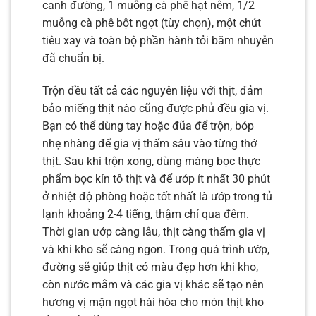
canh đường, 1 muỗng cà phê hạt nêm, 1/2
muỗng cà phê bột ngọt (tùy chọn), một chút
tiêu xay và toàn bộ phần hành tỏi băm nhuyễn
đã chuẩn bị.
Trộn đều tất cả các nguyên liệu với thịt, đảm
bảo miếng thịt nào cũng được phủ đều gia vị.
Bạn có thể dùng tay hoặc đũa để trộn, bóp
nhẹ nhàng để gia vị thấm sâu vào từng thớ
thịt. Sau khi trộn xong, dùng màng bọc thực
phẩm bọc kín tô thịt và để ướp ít nhất 30 phút
ở nhiệt độ phòng hoặc tốt nhất là ướp trong tủ
lạnh khoảng 2-4 tiếng, thậm chí qua đêm.
Thời gian ướp càng lâu, thịt càng thấm gia vị
và khi kho sẽ càng ngon. Trong quá trình ướp,
đường sẽ giúp thịt có màu đẹp hơn khi kho,
còn nước mắm và các gia vị khác sẽ tạo nên
hương vị mặn ngọt hài hòa cho món thịt kho