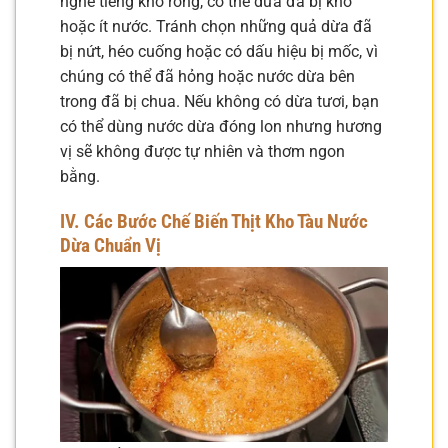
nghe tiếng khô rỗng, có thể dừa đã bị khô
hoặc ít nước. Tránh chọn những quả dừa đã
bị nứt, héo cuống hoặc có dấu hiệu bị mốc, vì
chúng có thể đã hỏng hoặc nước dừa bên
trong đã bị chua. Nếu không có dừa tươi, bạn
có thể dùng nước dừa đóng lon nhưng hương
vị sẽ không được tự nhiên và thơm ngon
bằng.
IV. Các Bước Chế Biến Thịt Kho Tàu Nước
Dừa Chuẩn Vị