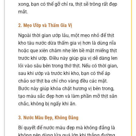
xong, bạn có thể gỡ chỉ ra, thịt sẽ trông rất đẹp
mắt.
2. Mẹo Ướp và Thấm Gia Vị
Ngoài thời gian ướp lâu, một mẹo nhỏ để thịt
kho tàu nước dừa thấm gia vị hơn là dùng nĩa
hoặc que xiên châm nhẹ lên bề mặt miếng thịt
trước khi ướp. Điều này giúp gia vị dễ dàng len
lỏi vào sâu bên trong thớ thịt. Nếu có thời gian,
sau khi ướp và trước khi kho, bạn có thể áp
chảo sơ thịt ba chỉ cho vàng đều các mặt.
Bước này giúp khóa chặt hương vị bên trong,
tạo màu sắc đẹp hơn và làm phần mỡ thịt săn
chắc, không bị ngấy khi ăn.
3. Nước Màu Đẹp, Không Đắng
Bí quyết để nước màu đẹp mà không đắng là
không nên dùng lửa quá lớn khi thắng đường.