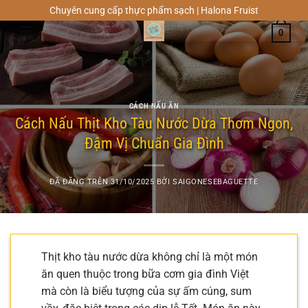
Chuyển
Chuyên cung cấp thực phẩm sạch | Halona Fruist
đến
0
nội
dung
CÁCH NẤU ĂN
Cách Nấu Thịt Kho Tàu Nước Dừa Thơm Ngon,
Đậm Vị Chuẩn Gia Đình
ĐÃ ĐĂNG TRÊN
31/10/2025
BỞI
SAIGONESEBAGUETTE
Thịt kho tàu nước dừa không chỉ là một món
ăn quen thuộc trong bữa cơm gia đình Việt
mà còn là biểu tượng của sự ấm cúng, sum