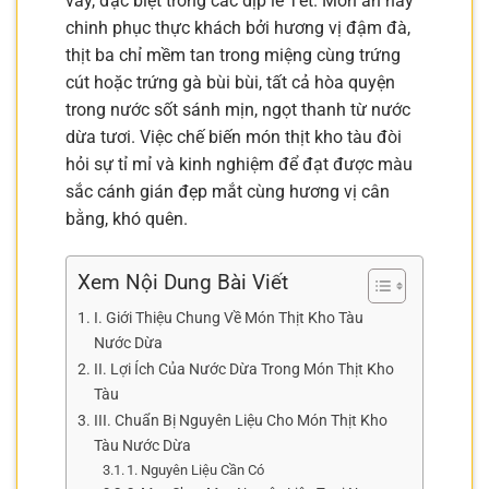
vầy, đặc biệt trong các dịp lễ Tết. Món ăn này
chinh phục thực khách bởi hương vị đậm đà,
thịt ba chỉ mềm tan trong miệng cùng trứng
cút hoặc trứng gà bùi bùi, tất cả hòa quyện
trong nước sốt sánh mịn, ngọt thanh từ nước
dừa tươi. Việc chế biến món thịt kho tàu đòi
hỏi sự tỉ mỉ và kinh nghiệm để đạt được màu
sắc cánh gián đẹp mắt cùng hương vị cân
bằng, khó quên.
Xem Nội Dung Bài Viết
I. Giới Thiệu Chung Về Món Thịt Kho Tàu
Nước Dừa
II. Lợi Ích Của Nước Dừa Trong Món Thịt Kho
Tàu
III. Chuẩn Bị Nguyên Liệu Cho Món Thịt Kho
Tàu Nước Dừa
1. Nguyên Liệu Cần Có