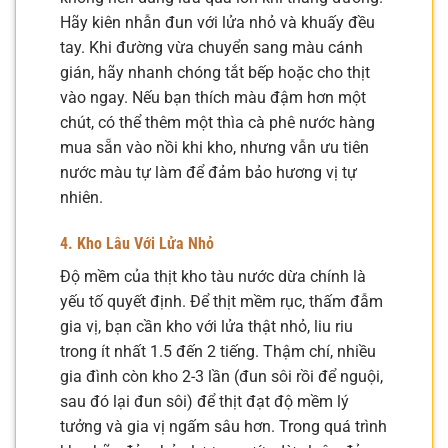
Hãy kiên nhẫn đun với lửa nhỏ và khuấy đều
tay. Khi đường vừa chuyển sang màu cánh
gián, hãy nhanh chóng tắt bếp hoặc cho thịt
vào ngay. Nếu bạn thích màu đậm hơn một
chút, có thể thêm một thìa cà phê nước hàng
mua sẵn vào nồi khi kho, nhưng vẫn ưu tiên
nước màu tự làm để đảm bảo hương vị tự
nhiên.
4. Kho Lâu Với Lửa Nhỏ
Độ mềm của thịt kho tàu nước dừa chính là
yếu tố quyết định. Để thịt mềm rục, thấm đẫm
gia vị, bạn cần kho với lửa thật nhỏ, liu riu
trong ít nhất 1.5 đến 2 tiếng. Thậm chí, nhiều
gia đình còn kho 2-3 lần (đun sôi rồi để nguội,
sau đó lại đun sôi) để thịt đạt độ mềm lý
tưởng và gia vị ngấm sâu hơn. Trong quá trình