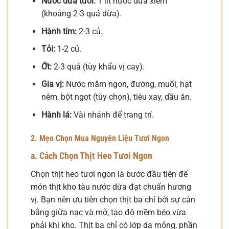
Nước dừa tươi:
1 lít nước dừa xiêm
(khoảng 2-3 quả dừa).
Hành tím:
2-3 củ.
Tỏi:
1-2 củ.
Ớt:
2-3 quả (tùy khẩu vị cay).
Gia vị:
Nước mắm ngon, đường, muối, hạt
nêm, bột ngọt (tùy chọn), tiêu xay, dầu ăn.
Hành lá:
Vài nhánh để trang trí.
2. Mẹo Chọn Mua Nguyên Liệu Tươi Ngon
a. Cách Chọn Thịt Heo Tươi Ngon
Chọn thịt heo tươi ngon là bước đầu tiên để
món thịt kho tàu nước dừa đạt chuẩn hương
vị. Bạn nên ưu tiên chọn thịt ba chỉ bởi sự cân
bằng giữa nạc và mỡ, tạo độ mềm béo vừa
phải khi kho. Thịt ba chỉ có lớp da mỏng, phần