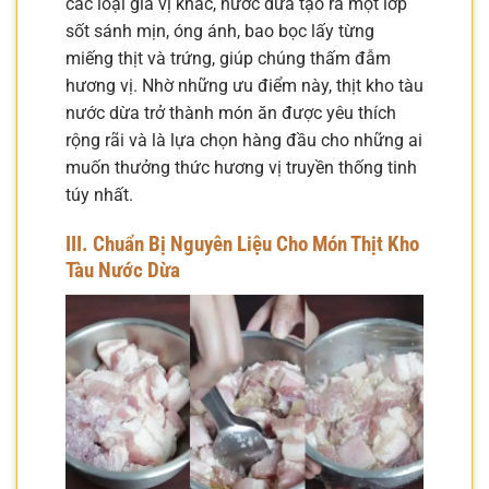
các loại gia vị khác, nước dừa tạo ra một lớp
sốt sánh mịn, óng ánh, bao bọc lấy từng
miếng thịt và trứng, giúp chúng thấm đẫm
hương vị. Nhờ những ưu điểm này, thịt kho tàu
nước dừa trở thành món ăn được yêu thích
rộng rãi và là lựa chọn hàng đầu cho những ai
muốn thưởng thức hương vị truyền thống tinh
túy nhất.
III. Chuẩn Bị Nguyên Liệu Cho Món Thịt Kho
Tàu Nước Dừa