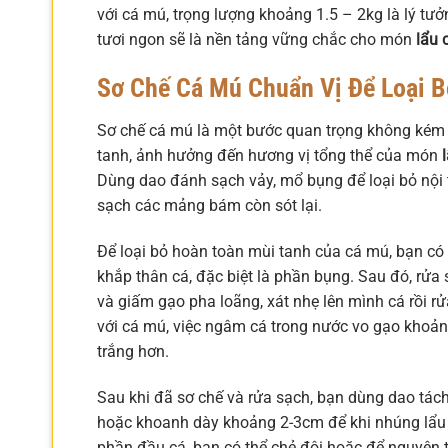
với cá mú, trọng lượng khoảng 1.5 – 2kg là lý tưở
tươi ngon sẽ là nền tảng vững chắc cho món
lẩu 
Sơ Chế Cá Mú Chuẩn Vị Để Loại B
Sơ chế cá mú là một bước quan trọng không kém 
tanh, ảnh hưởng đến hương vị tổng thể của món
Dùng dao đánh sạch vảy, mổ bụng để loại bỏ nội
sạch các mảng bám còn sót lại.
Để loại bỏ hoàn toàn mùi tanh của cá mú, bạn có
khắp thân cá, đặc biệt là phần bụng. Sau đó, rử
và giấm gạo pha loãng, xát nhẹ lên mình cá rồi rử
với cá mú, việc ngâm cá trong nước vo gạo khoảng
trắng hơn.
Sau khi đã sơ chế và rửa sạch, bạn dùng dao tách
hoặc khoanh dày khoảng 2-3cm để khi nhúng lẩu 
phần đầu cá, bạn có thể chẻ đôi hoặc để nguyên 