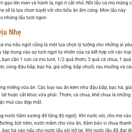
 gạo lên men và hành lá, ngò rí cắt nhỏ. Nồi lẩu cá mú măng 
hẹ sẽ là lựa chọn tuyệt vời cho bữa ăn ấm cúng. Món lẩu này
au nhúng lẩu tươi ngon.
Dịu Nhẹ
á mú nấu ngót cũng là một lựa chọn lý tưởng cho những ai yêu
tập trung vào sự tươi ngọt tự nhiên của cá kết hợp với các loại
, bạn cần 1 con cá mú tươi, 1/2 quả thơm, 3 quả cà chua, 1 quả
n, cùng đậu bắp, bạc hà, giá sống, bắp chuối, rau muống và cá
ừng miếng vừa ăn. Các loại rau ăn kèm như đậu bắp, bạc hà, giá
 lát hoặc cắt khúc vừa phải. Thơm, cà chua, khế chua là những
hoặc múi cau đẹp mắt.
ng nước hầm xương để tăng độ ngọt). Khi nước sôi, cho me vào
i đường, bột nêm, nước mắm cho vừa ăn, đảm bảo vị chua thanh
, bạc hà vào nấu cho nước lẩu sôi trở lại. Khi nước lẩu đã đạt đ