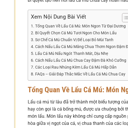
bí quyết tạo nên nồi lẩu cá mú chua cay hoàn hả
Xem Nội Dung Bài Viết
Tổng Quan Về Lẩu Cá Mú: Món Ngon Từ Đại Dương
Bí Quyết Chọn Cá Mú Tươi Ngon Cho Món Lẩu
Sơ Chế Cá Mú Chuẩn Vị Để Loại Bỏ Mùi Tanh
Cách Nấu Lẩu Cá Mú Măng Chua Thơm Ngon Đậm 
Lẩu Cá Mú Nấu Ngót Thanh Mát, Dịu Nhẹ
Cách Nấu Lẩu Cá Mú Chua Cay Đậm Đà Khó Cưỡng
Các Loại Rau Nhúng Kèm Lẩu Cá Mú Hấp Dẫn
FAQs – Giải Đáp Thắc Mắc Về Lẩu Cá Mú Chua Cay
Tổng Quan Về Lẩu Cá Mú: Món N
Lẩu cá mú từ lâu đã trở thành một biểu tượng của
hay còn gọi là cá bống mú, được ưa chuộng bởi thị
món lẩu. Món lẩu này không chỉ cung cấp nguồn 
hòa giữa vị ngọt của cá, vị chua thanh của các lo