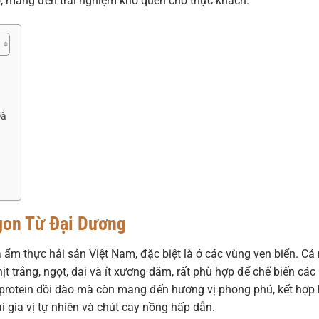
o, mang đến trải nghiệm khó quên cho thực khách.
Đà
gon Từ Đại Dương
 ẩm thực hải sản Việt Nam, đặc biệt là ở các vùng ven biển. Cá
t trắng, ngọt, dai và ít xương dăm, rất phù hợp để chế biến các
protein dồi dào mà còn mang đến hương vị phong phú, kết hợp 
ại gia vị tự nhiên và chút cay nồng hấp dẫn.