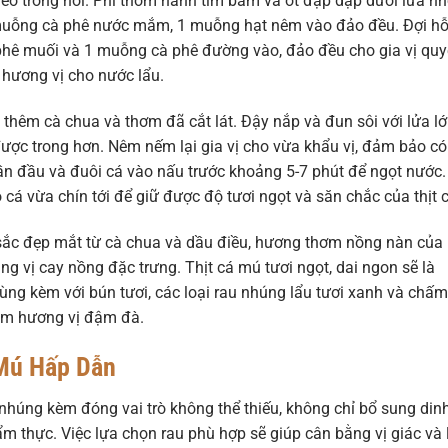
 trong nồi. Phi thơm hành tím băm và ớt đập dập dưới lửa n
 muỗng cà phê nước mắm, 1 muỗng hạt nêm vào đảo đều. Đợi h
phê muối và 1 muỗng cà phê đường vào, đảo đều cho gia vị qu
 hương vị cho nước lẩu.
 thêm cà chua và thơm đã cắt lát. Đậy nắp và đun sôi với lửa lớ
được trong hơn. Nêm nếm lại gia vị cho vừa khẩu vị, đảm bảo c
phần đầu và đuôi cá vào nấu trước khoảng 5-7 phút để ngọt nước.
cá vừa chín tới để giữ được độ tươi ngọt và săn chắc của thịt c
ắc đẹp mắt từ cà chua và dầu điều, hương thơm nồng nàn của
ng vị cay nồng đặc trưng. Thịt cá mú tươi ngọt, dai ngon sẽ là
g kèm với bún tươi, các loại rau nhúng lẩu tươi xanh và chấm
êm hương vị đậm đà.
Mú Hấp Dẫn
u nhúng kèm đóng vai trò không thể thiếu, không chỉ bổ sung din
m thực. Việc lựa chọn rau phù hợp sẽ giúp cân bằng vị giác và