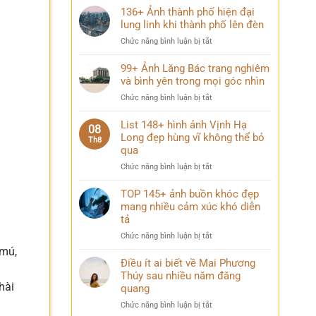
136+ Ảnh thành phố hiện đại
lung linh khi thành phố lên đèn
ở
Chức năng bình luận bị tắt
136+
Ảnh
99+ Ảnh Lăng Bác trang nghiêm
thành
và bình yên trong mọi góc nhìn
phố
ở
Chức năng bình luận bị tắt
hiện
99+
đại
Ảnh
List 148+ hình ảnh Vịnh Hạ
lung
08
Lăng
Long đẹp hùng vĩ không thể bỏ
linh
Th8
Bác
qua
khi
trang
thành
ở
Chức năng bình luận bị tắt
nghiêm
phố
List
và
lên
148+
TOP 145+ ảnh buồn khóc đẹp
bình
đèn
hình
mang nhiều cảm xúc khó diễn
yên
ảnh
trong
tả
Vịnh
mọi
ở
Chức năng bình luận bị tắt
Hạ
góc
TOP
 mú,
Long
nhìn
145+
Điều ít ai biết về Mai Phương
đẹp
ảnh
Thúy sau nhiều năm đăng
hùng
buồn
hài
vĩ
quang
khóc
không
ở
Chức năng bình luận bị tắt
đẹp
thể