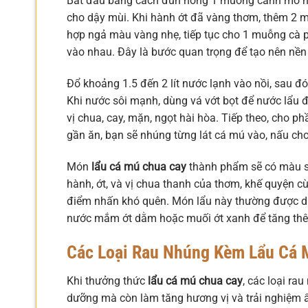
Bắt đầu bằng cách đun nóng 1 muỗng canh mỡ heo
cho dậy mùi. Khi hành ớt đã vàng thơm, thêm 2
hợp ngả màu vàng nhẹ, tiếp tục cho 1 muỗng cà 
vào nhau. Đây là bước quan trọng để tạo nên nền
Đổ khoảng 1.5 đến 2 lít nước lạnh vào nồi, sau đó
Khi nước sôi mạnh, dùng vá vớt bọt để nước lẩu 
vị chua, cay, mặn, ngọt hài hòa. Tiếp theo, cho 
gần ăn, bạn sẽ nhúng từng lát cá mú vào, nấu cho 
Món
lẩu cá mú chua cay
thành phẩm sẽ có màu s
hành, ớt, và vị chua thanh của thơm, khế quyện cù
điểm nhấn khó quên. Món lẩu này thường được dùn
nước mắm ớt dằm hoặc muối ớt xanh để tăng th
Các Loại Rau Nhúng Kèm Lẩu Cá 
Khi thưởng thức
lẩu cá mú chua cay
, các loại ra
dưỡng mà còn làm tăng hương vị và trải nghiệm ẩ