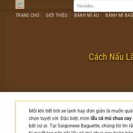
Tìm
Chuyển
kiếm:
đến
TRANG CHỦ
GIỚI THIỆU
BÁNH MÌ ÂU
BÁNH MÌ BA
nội
dung
Cách Nấu L
Mỗi khi tiết trời se lạnh hay đơn giản là muốn q
chọn tuyệt vời. Đặc biệt, món
lẩu cá mú chua cay
bất cứ ai. Tại Saigonese Baguette, chúng tôi tin 