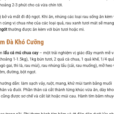
oảng 2-3 phút cho cá vừa chín tới.
ị bở và mất đi độ ngọt. Khi ăn, nhúng các loại rau sống ăn kèm
 cùng vị chua nhẹ của các loại quả, rau xanh tươi mát sẽ mang 
ngót
thường được ăn kèm với bún tươi hoặc mì.
ậm Đà Khó Cưỡng
ón
lẩu cá mú chua cay
– một trải nghiệm vị giác đầy mạnh mẽ v
hoảng 1-1.5kg), 1kg bún tươi, 2 quả cà chua, 1 quả khế, 1/4 qu
ngò gai, thì là, rau mùi), rau nhúng lẩu (cải, rau muống), mỡ heo
êm, đường, bột ngọt.
hướng dẫn: làm sạch vảy, ruột, mang, khử mùi tanh bằng muối
thân và đuôi. Phần thân cá cắt thành từng khúc vừa ăn, dày kh
hế cũng được sơ chế và cắt lát hoặc múi cau. Hành tím băm nhuy