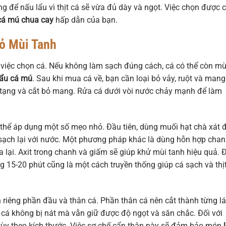
ng để nấu lẩu vì thịt cá sẽ vừa đủ dày và ngọt. Việc chọn được 
cá mú chua cay
hấp dẫn của bạn.
ỏ Mùi Tanh
việc chọn cá. Nếu không làm sạch đúng cách, cá có thể còn mù
lẩu cá mú
. Sau khi mua cá về, bạn cần loại bỏ vảy, ruột và mang
 tạng và cắt bỏ mang. Rửa cá dưới vòi nước chảy mạnh để làm
 thể áp dụng một số mẹo nhỏ. Đầu tiên, dùng muối hạt chà xát 
a sạch lại với nước. Một phương pháp khác là dùng hỗn hợp cha
a lại. Axit trong chanh và giấm sẽ giúp khử mùi tanh hiệu quả. 
 15-20 phút cũng là một cách truyền thống giúp cá sạch và thị
 riêng phần đầu và thân cá. Phần thân cá nên cắt thành từng lá
cá không bị nát mà vẫn giữ được độ ngọt và săn chắc. Đối với
tùy theo kích thước. Việc sơ chế cẩn thận này sẽ đảm bảo món