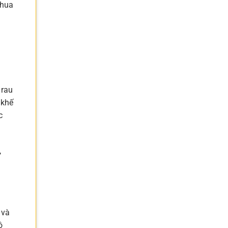
chua
 rau
 khế
c
,
 và
ộ