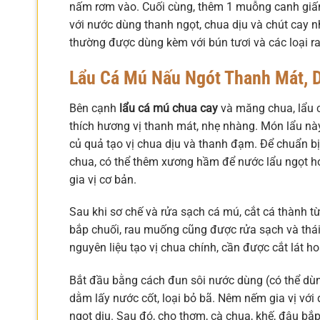
nấm rơm vào. Cuối cùng, thêm 1 muỗng canh giấm
với nước dùng thanh ngọt, chua dịu và chút cay n
thường được dùng kèm với bún tươi và các loại r
Lẩu Cá Mú Nấu Ngót Thanh Mát, 
Bên cạnh
lẩu cá mú chua cay
và măng chua, lẩu c
thích hương vị thanh mát, nhẹ nhàng. Món lẩu này 
củ quả tạo vị chua dịu và thanh đạm. Để chuẩn bị
chua, có thể thêm xương hầm để nước lẩu ngọt hơ
gia vị cơ bản.
Sau khi sơ chế và rửa sạch cá mú, cắt cá thành t
bắp chuối, rau muống cũng được rửa sạch và thái
nguyên liệu tạo vị chua chính, cần được cắt lát 
Bắt đầu bằng cách đun sôi nước dùng (có thể dù
dằm lấy nước cốt, loại bỏ bã. Nêm nếm gia vị vớ
ngọt dịu. Sau đó, cho thơm, cà chua, khế, đậu bắp