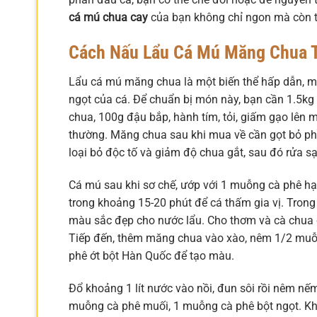
cá mú chua cay
của bạn không chỉ ngon mà còn t
Cách Nấu Lẩu Cá Mú Măng Chua
Lẩu cá mú măng chua là một biến thể hấp dẫn, m
ngọt của cá. Để chuẩn bị món này, bạn cần 1.5k
chua, 100g đậu bắp, hành tím, tỏi, giấm gạo lên m
thường. Măng chua sau khi mua về cần gọt bỏ ph
loại bỏ độc tố và giảm độ chua gắt, sau đó rửa sạ
Cá mú sau khi sơ chế, ướp với 1 muỗng cà phê h
trong khoảng 15-20 phút để cá thấm gia vị. Trong
màu sắc đẹp cho nước lẩu. Cho thơm và cà chua 
Tiếp đến, thêm măng chua vào xào, nêm 1/2 muỗ
phê ớt bột Hàn Quốc để tạo màu.
Đổ khoảng 1 lít nước vào nồi, đun sôi rồi nêm n
muỗng cà phê muối, 1 muỗng cà phê bột ngọt. Khi