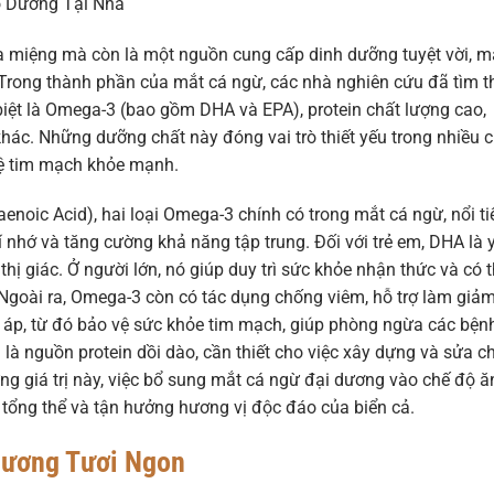
 Dưỡng Tại Nhà
ạ miệng mà còn là một nguồn cung cấp dinh dưỡng tuyệt vời, 
. Trong thành phần của mắt cá ngừ, các nhà nghiên cứu đã tìm t
biệt là Omega-3 (bao gồm DHA và EPA), protein chất lượng cao,
hác. Những dưỡng chất này đóng vai trò thiết yếu trong nhiều 
ì hệ tim mạch khỏe mạnh.
noic Acid), hai loại Omega-3 chính có trong mắt cá ngừ, nổi t
rí nhớ và tăng cường khả năng tập trung. Đối với trẻ em, DHA là 
 thị giác. Ở người lớn, nó giúp duy trì sức khỏe nhận thức và có 
Ngoài ra, Omega-3 còn có tác dụng chống viêm, hỗ trợ làm giả
 áp, từ đó bảo vệ sức khỏe tim mạch, giúp phòng ngừa các bệnh
là nguồn protein dồi dào, cần thiết cho việc xây dựng và sửa c
g giá trị này, việc bổ sung mắt cá ngừ đại dương vào chế độ ă
tổng thể và tận hưởng hương vị độc đáo của biển cả.
Dương Tươi Ngon