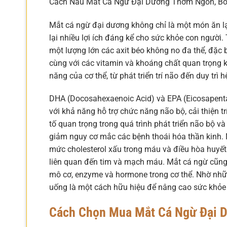
Cách Nấu Mắt Cá Ngừ Đại Dương Thơm Ngon, Bổ
Mắt cá ngừ đại dương không chỉ là một món ăn l
lại nhiều lợi ích đáng kể cho sức khỏe con người
một lượng lớn các axit béo không no đa thể, đặc 
cùng với các vitamin và khoáng chất quan trọng k
năng của cơ thể, từ phát triển trí não đến duy tr
DHA (Docosahexaenoic Acid) và EPA (Eicosapentae
với khả năng hỗ trợ chức năng não bộ, cải thiện t
tố quan trọng trong quá trình phát triển não bộ và
giảm nguy cơ mắc các bệnh thoái hóa thần kinh. 
mức cholesterol xấu trong máu và điều hòa huyết
liên quan đến tim và mạch máu. Mắt cá ngừ cũng 
mô cơ, enzyme và hormone trong cơ thể. Nhờ nhữn
uống là một cách hữu hiệu để nâng cao sức khỏe 
Cách Chọn Mua Mắt Cá Ngừ Đại 