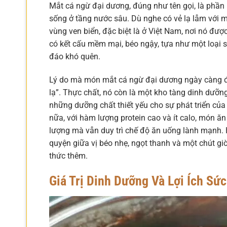
Mắt cá ngừ đại dương, đúng như tên gọi, là phần
sống ở tầng nước sâu. Dù nghe có vẻ lạ lẫm với m
vùng ven biển, đặc biệt là ở Việt Nam, nơi nó đượ
có kết cấu mềm mại, béo ngậy, tựa như một loại
đáo khó quên.
Lý do mà món mắt cá ngừ đại dương ngày càng đ
lạ”. Thực chất, nó còn là một kho tàng dinh dưỡ
những dưỡng chất thiết yếu cho sự phát triển của
nữa, với hàm lượng protein cao và ít calo, món ă
lượng mà vẫn duy trì chế độ ăn uống lành mạnh. 
quyện giữa vị béo nhẹ, ngọt thanh và một chút giò
thức thêm.
Giá Trị Dinh Dưỡng Và Lợi Ích S