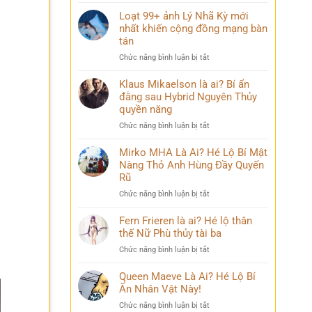
Điều
mang
bỏ
ít
Loạt 99+ ảnh Lý Nhã Kỳ mới
nhiều
qua
ai
nhất khiến cộng đồng mạng bàn
cảm
biết
xúc
tán
về
khó
ở
Chức năng bình luận bị tắt
Mai
diễn
Loạt
Phương
tả
99+
Klaus Mikaelson là ai? Bí ẩn
Thúy
ảnh
đằng sau Hybrid Nguyên Thủy
sau
Lý
nhiều
quyền năng
Nhã
năm
ở
Chức năng bình luận bị tắt
Kỳ
đăng
Klaus
mới
quang
Mikaelson
Mirko MHA Là Ai? Hé Lộ Bí Mật
nhất
là
Nàng Thỏ Anh Hùng Đầy Quyến
khiến
ai?
cộng
Rũ
Bí
đồng
ở
Chức năng bình luận bị tắt
ẩn
mạng
Mirko
đằng
bàn
MHA
Fern Frieren là ai? Hé lộ thân
sau
tán
Là
thế Nữ Phù thủy tài ba
Hybrid
Ai?
Nguyên
ở
Chức năng bình luận bị tắt
Hé
Thủy
Fern
Lộ
quyền
Frieren
Queen Maeve Là Ai? Hé Lộ Bí
Bí
năng
là
Ẩn Nhân Vật Này!
Mật
ai?
Nàng
ở
Chức năng bình luận bị tắt
Hé
Thỏ