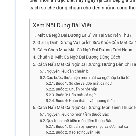
biến món ăn đặc biệt này ngay tại căn bếp gia đì
cách sơ chế đúng chuẩn cho đến những công thức
Xem Nội Dung Bài Viết
Mắt Cá Ngừ Đại Dương Là Gì Và Tại Sao Nên Thử?
Giá Trị Dinh Dưỡng Và Lợi Ích Sức Khỏe Của Mắt Cá
Cách Chọn Mua Mắt Cá Ngừ Đại Dương Tươi Ngon
Chuẩn Bị Mắt Cá Ngừ Đại Dương Đúng Cách
Cách Nấu Mắt Cá Ngừ Đại Dương: Hướng Dẫn Chi Tiế
Nguyên liệu cần chuẩn bị
Các bước thực hiện món mắt cá ngừ hấp lá tía tô
Bước 1: Sơ chế và ướp mắt cá ngừ
Bước 2: Chuẩn bị nồi hấp
Bước 3: Hấp mắt cá ngừ
Bước 4: Hoàn thành và thưởng thức
Cách Nấu Mắt Cá Ngừ Đại Dương: Món Tiềm Thuốc 
Nguyên liệu cho món tiềm thuốc Bắc
Quy trình chế biến món tiềm thuốc Bắc
Bước 1: Chuẩn bị nguyên liệu và ướp mắt cá
Bước 2: Xào sơ nguyên liệu