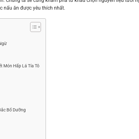
nh. Chúng ta sẽ cùng khám phá từ khâu chọn nguyên liệu tươi n
 nấu ăn được yêu thích nhất.
 Ngừ
t Món Hấp Lá Tía Tô
Bắc Bổ Dưỡng