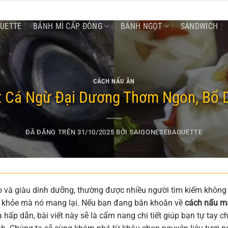
GUETTE
BÁNH MÌ CẤP ĐÔNG
BÁNH NGỌT
SANDWICH
CÁCH NẤU ĂN
 Cá Ngừ Đại Dương Thơm Ngon, Bổ 
ĐÃ ĐĂNG TRÊN
31/10/2025
BỞI
SAIGONESEBAGUETTE
 và giàu dinh dưỡng, thường được nhiều người tìm kiếm không 
ức khỏe mà nó mang lại. Nếu bạn đang băn khoăn về
cách nấu m
hấp dẫn, bài viết này sẽ là cẩm nang chi tiết giúp bạn tự tay c