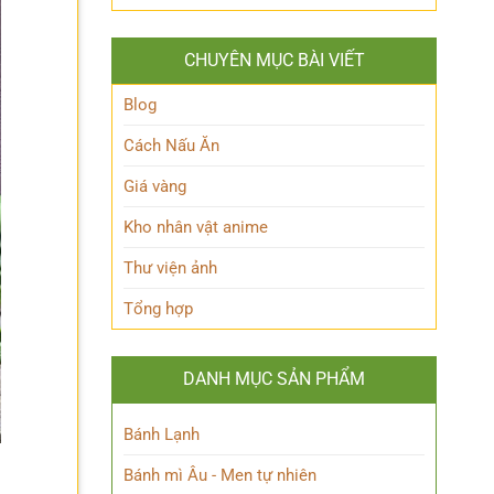
Queen
lộ
Anh
Maeve
thân
Hùng
Là
thế
Đầy
CHUYÊN MỤC BÀI VIẾT
Ai?
Nữ
Quyến
Hé
Phù
Rũ
Lộ
Blog
thủy
Bí
tài
Ẩn
Cách Nấu Ăn
ba
Nhân
Vật
Giá vàng
Này!
Kho nhân vật anime
Thư viện ảnh
Tổng hợp
DANH MỤC SẢN PHẨM
Bánh Lạnh
Bánh mì Âu - Men tự nhiên