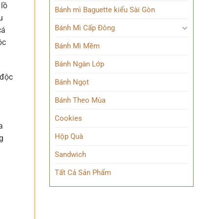
 lồ
Bánh mì Baguette kiểu Sài Gòn
u
Bánh Mì Cấp Đông
cá
ộc
Bánh Mì Mềm
Bánh Ngàn Lớp
“độc
Bánh Ngọt
Bánh Theo Mùa
Cookies
a
Hộp Quà
g
Sandwich
Tất Cả Sản Phẩm