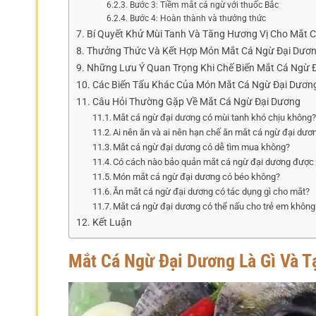
Bước 3: Tiềm mắt cá ngừ với thuốc Bắc
Bước 4: Hoàn thành và thưởng thức
Bí Quyết Khử Mùi Tanh Và Tăng Hương Vị Cho Mắt 
Thưởng Thức Và Kết Hợp Món Mắt Cá Ngừ Đại Dươ
Những Lưu Ý Quan Trọng Khi Chế Biến Mắt Cá Ngừ 
Các Biến Tấu Khác Của Món Mắt Cá Ngừ Đại Dươn
Câu Hỏi Thường Gặp Về Mắt Cá Ngừ Đại Dương
Mắt cá ngừ đại dương có mùi tanh khó chịu không
Ai nên ăn và ai nên hạn chế ăn mắt cá ngừ đại dươ
Mắt cá ngừ đại dương có dễ tìm mua không?
Có cách nào bảo quản mắt cá ngừ đại dương được
Món mắt cá ngừ đại dương có béo không?
Ăn mắt cá ngừ đại dương có tác dụng gì cho mắt?
Mắt cá ngừ đại dương có thể nấu cho trẻ em không
Kết Luận
Mắt Cá Ngừ Đại Dương Là Gì Và T