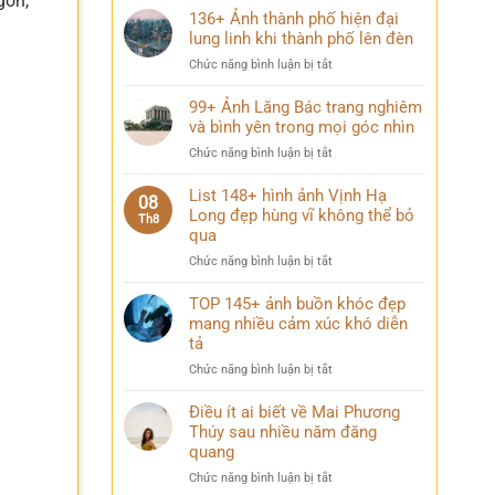
gon,
136+ Ảnh thành phố hiện đại
lung linh khi thành phố lên đèn
ở
Chức năng bình luận bị tắt
136+
Ảnh
99+ Ảnh Lăng Bác trang nghiêm
thành
và bình yên trong mọi góc nhìn
phố
ở
Chức năng bình luận bị tắt
hiện
99+
đại
Ảnh
List 148+ hình ảnh Vịnh Hạ
lung
08
Lăng
Long đẹp hùng vĩ không thể bỏ
linh
Th8
Bác
qua
khi
trang
thành
ở
Chức năng bình luận bị tắt
nghiêm
phố
List
và
lên
148+
TOP 145+ ảnh buồn khóc đẹp
bình
đèn
hình
mang nhiều cảm xúc khó diễn
yên
ảnh
trong
tả
Vịnh
mọi
ở
Chức năng bình luận bị tắt
Hạ
góc
TOP
Long
nhìn
145+
Điều ít ai biết về Mai Phương
đẹp
ảnh
Thúy sau nhiều năm đăng
hùng
buồn
vĩ
quang
khóc
không
ở
Chức năng bình luận bị tắt
đẹp
thể