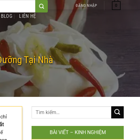
0
ĐĂNG NHẬP
BLOG
LIÊN HỆ
Dưỡng Tại Nhà
chỉ
ắt
hế
BÀI VIẾT – KINH NGHIỆM