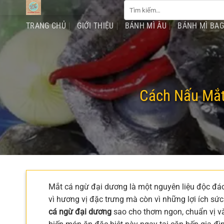
Tìm
Chuyển
kiếm:
đến
TRANG CHỦ
GIỚI THIỆU
BÁNH MÌ ÂU
BÁNH MÌ BA
nội
dung
Cách Nấu Mắt
Mắt cá ngừ đại dương là một nguyên liệu độc đáo
vì hương vị đặc trưng mà còn vì những lợi ích s
cá ngừ đại dương
sao cho thơm ngon, chuẩn vị và 