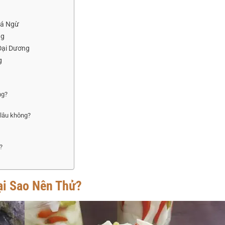
Cá Ngừ
ng
Đại Dương
g
?
ng?
 lâu không?
?
ại Sao Nên Thử?