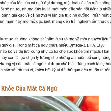
 nhãn cầu lớn của cá ngừ đại dương, một loài cá săn mồi khổng
ột số người, nhưng đây lại là một món đặc sản nổi tiếng ở nhiề
c đánh giá cao về cả hương vị lẫn giá trị dinh dưỡng. Phần mắt 
 sụn mềm hay mô mỡ đặc biệt, mang đến trải nghiệm ẩm thực đ
ược ưa chuộng không chỉ nằm ở sự tò mò về một nguyên liệu 
ng quý giá. Trong mắt cá ngừ chứa nhiều Omega-3, DHA, EPA –
 não bộ và thị lực, cũng như có lợi cho sức khỏe tim mạch. Hơn
n này còn là lựa chọn lý tưởng cho những ai muốn bổ sung năng
Hương vị của mắt cá ngừ khi được chế biến đúng cách là sự hò
n sần sật rất thú vị, khiến bất kỳ ai đã thử qua đều muốn thưởn
ức Khỏe Của Mắt Cá Ngừ