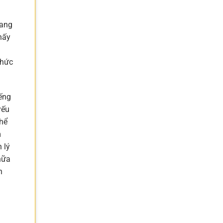
mang
hấy
chức
iếng
yếu
thể
m
 lý
hữa
n