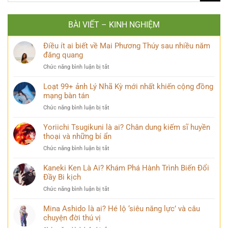
BÀI VIẾT – KINH NGHIỆM
Điều ít ai biết về Mai Phương Thúy sau nhiều năm
đăng quang
ở
Chức năng bình luận bị tắt
Điều
ít
Loạt 99+ ảnh Lý Nhã Kỳ mới nhất khiến cộng đồng
ai
mạng bàn tán
biết
ở
Chức năng bình luận bị tắt
về
Loạt
Mai
99+
Yoriichi Tsugikuni là ai? Chân dung kiếm sĩ huyền
Phương
ảnh
thoại và những bí ẩn
Thúy
Lý
sau
ở
Chức năng bình luận bị tắt
Nhã
nhiều
Yoriichi
Kỳ
năm
Tsugikuni
Kaneki Ken Là Ai? Khám Phá Hành Trình Biến Đổi
mới
đăng
là
Đầy Bi kịch
nhất
quang
ai?
khiến
ở
Chức năng bình luận bị tắt
Chân
cộng
Kaneki
dung
đồng
Ken
Mina Ashido là ai? Hé lộ ‘siêu năng lực’ và câu
kiếm
mạng
Là
chuyện đời thú vị
sĩ
bàn
Ai?
huyền