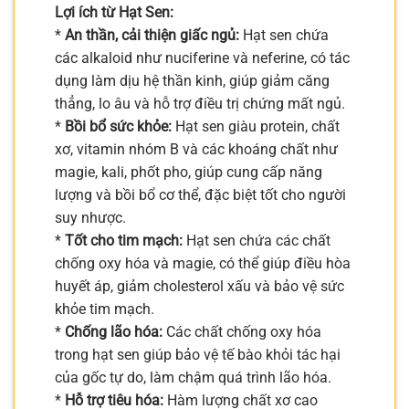
Lợi ích từ Hạt Sen:
*
An thần, cải thiện giấc ngủ:
Hạt sen chứa
các alkaloid như nuciferine và neferine, có tác
dụng làm dịu hệ thần kinh, giúp giảm căng
thẳng, lo âu và hỗ trợ điều trị chứng mất ngủ.
*
Bồi bổ sức khỏe:
Hạt sen giàu protein, chất
xơ, vitamin nhóm B và các khoáng chất như
magie, kali, phốt pho, giúp cung cấp năng
lượng và bồi bổ cơ thể, đặc biệt tốt cho người
suy nhược.
*
Tốt cho tim mạch:
Hạt sen chứa các chất
chống oxy hóa và magie, có thể giúp điều hòa
huyết áp, giảm cholesterol xấu và bảo vệ sức
khỏe tim mạch.
*
Chống lão hóa:
Các chất chống oxy hóa
trong hạt sen giúp bảo vệ tế bào khỏi tác hại
của gốc tự do, làm chậm quá trình lão hóa.
*
Hỗ trợ tiêu hóa:
Hàm lượng chất xơ cao