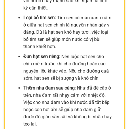
vòi nước chảy mạnh sau khi ngâm là cực
kỳ cần thiết.
Loại bỏ tim sen:
Tim sen có màu xanh nằm
ở giữa hạt sen chính là nguyên nhân gây vị
đắng. Dù là hạt sen khô hay tươi, việc loại
bỏ tim sen sẽ giúp món nước có vị bùi
thanh khiết hơn.
Đun hạt sen riêng:
Nên luộc hạt sen cho
chín mềm trước khi cho đường hoặc các
nguyên liệu khác vào. Nếu cho đường quá
sớm, hạt sen sẽ bị sượng và khó chín.
Thêm nha đam sau cùng:
Như đã đề cập ở
trên, nha đam rất nhạy cảm với nhiệt độ.
Việc cho nha đam vào khi nước đã tắt bếp
hoặc còn hơi ấm sẽ giúp nha đam giữ
được độ giòn sần sật và không bị nhão hay
teo lại.