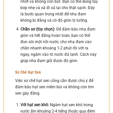
nhớt và không còn bọt. Bạn có thể dùng tay
bóp nhẹ và xả đi xả lại cho thật sạch. Đây
là bước quan trọng nhất để nha đam
không bị đắng và có độ giòn lý tưởng.
Chần sơ (tùy chọn):
Để đảm bảo nha đam
giòn và hết đắng hoàn toàn, bạn có thể
đun sôi một nồi nước, cho nha đam vào
chần nhanh khoảng 1-2 phút rồi vớt ra
ngay, ngâm vào tô nước đá lạnh. Cách này
giúp nha đam giữ được độ giòn.
Sơ Chế Hạt Sen
Việc sơ chế hạt sen cũng cần được chú ý để
đảm bảo hạt sen mềm bùi và không còn tim
sen gây đắng.
Với hạt sen khô:
Ngâm hạt sen khô trong
nước ấm khoảng 2-4 tiếng (hoặc qua đêm