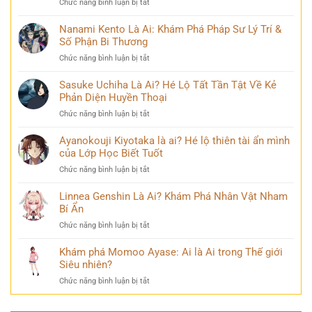
tán
ở
Chức năng bình luận bị tắt
Khám
thoại
Mina
Phá
và
Ashido
Nanami Kento Là Ai: Khám Phá Pháp Sư Lý Trí &
Hành
những
là
Số Phận Bi Thương
Trình
bí
ai?
Biến
ẩn
ở
Chức năng bình luận bị tắt
Hé
Đổi
Nanami
lộ
Đầy
Kento
Sasuke Uchiha Là Ai? Hé Lộ Tất Tần Tật Về Kẻ
‘siêu
Bi
Là
Phản Diện Huyền Thoại
năng
kịch
Ai:
lực’
ở
Chức năng bình luận bị tắt
Khám
và
Sasuke
Phá
câu
Uchiha
Ayanokouji Kiyotaka là ai? Hé lộ thiên tài ẩn mình
Pháp
chuyện
Là
của Lớp Học Biết Tuốt
Sư
đời
Ai?
Lý
thú
ở
Chức năng bình luận bị tắt
Hé
Trí
vị
Ayanokouji
Lộ
&
Kiyotaka
Linnea Genshin Là Ai? Khám Phá Nhân Vật Nham
Tất
Số
là
Bí Ẩn
Tần
Phận
ai?
Tật
Bi
ở
Chức năng bình luận bị tắt
Hé
Về
Thương
Linnea
lộ
Kẻ
Genshin
Khám phá Momoo Ayase: Ai là Ai trong Thế giới
thiên
Phản
Là
Siêu nhiên?
tài
Diện
Ai?
ẩn
Huyền
ở
Chức năng bình luận bị tắt
Khám
mình
Thoại
Khám
Phá
của
phá
Nhân
Lớp