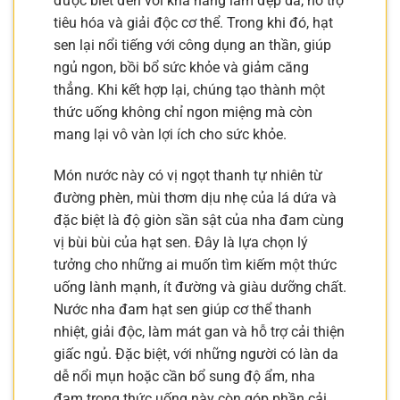
được biết đến với khả năng làm đẹp da, hỗ trợ
tiêu hóa và giải độc cơ thể. Trong khi đó, hạt
sen lại nổi tiếng với công dụng an thần, giúp
ngủ ngon, bồi bổ sức khỏe và giảm căng
thẳng. Khi kết hợp lại, chúng tạo thành một
thức uống không chỉ ngon miệng mà còn
mang lại vô vàn lợi ích cho sức khỏe.
Món nước này có vị ngọt thanh tự nhiên từ
đường phèn, mùi thơm dịu nhẹ của lá dứa và
đặc biệt là độ giòn sần sật của nha đam cùng
vị bùi bùi của hạt sen. Đây là lựa chọn lý
tưởng cho những ai muốn tìm kiếm một thức
uống lành mạnh, ít đường và giàu dưỡng chất.
Nước nha đam hạt sen giúp cơ thể thanh
nhiệt, giải độc, làm mát gan và hỗ trợ cải thiện
giấc ngủ. Đặc biệt, với những người có làn da
dễ nổi mụn hoặc cần bổ sung độ ẩm, nha
đam trong thức uống này còn góp phần cải