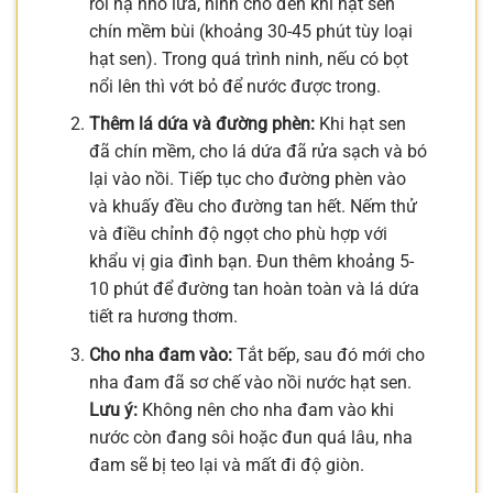
rồi hạ nhỏ lửa, ninh cho đến khi hạt sen
chín mềm bùi (khoảng 30-45 phút tùy loại
hạt sen). Trong quá trình ninh, nếu có bọt
nổi lên thì vớt bỏ để nước được trong.
Thêm lá dứa và đường phèn:
Khi hạt sen
đã chín mềm, cho lá dứa đã rửa sạch và bó
lại vào nồi. Tiếp tục cho đường phèn vào
và khuấy đều cho đường tan hết. Nếm thử
và điều chỉnh độ ngọt cho phù hợp với
khẩu vị gia đình bạn. Đun thêm khoảng 5-
10 phút để đường tan hoàn toàn và lá dứa
tiết ra hương thơm.
Cho nha đam vào:
Tắt bếp, sau đó mới cho
nha đam đã sơ chế vào nồi nước hạt sen.
Lưu ý:
Không nên cho nha đam vào khi
nước còn đang sôi hoặc đun quá lâu, nha
đam sẽ bị teo lại và mất đi độ giòn.