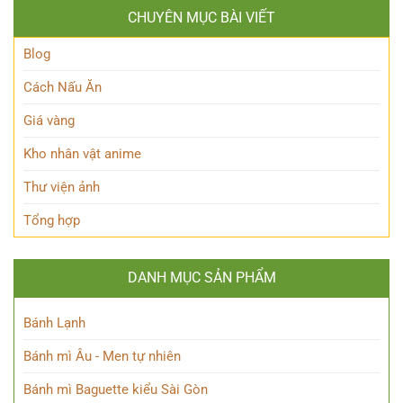
Momoo
Vật
Học
CHUYÊN MỤC BÀI VIẾT
Ayase:
Nham
Biết
Ai
Bí
Tuốt
là
Blog
Ẩn
Ai
trong
Cách Nấu Ăn
Thế
giới
Giá vàng
Siêu
nhiên?
Kho nhân vật anime
Thư viện ảnh
Tổng hợp
DANH MỤC SẢN PHẨM
Bánh Lạnh
Bánh mì Âu - Men tự nhiên
Bánh mì Baguette kiểu Sài Gòn