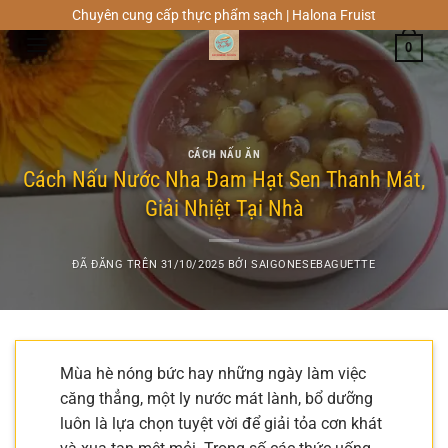
Chuyển
Chuyên cung cấp thực phẩm sạch | Halona Fruist
đến
0
nội
dung
CÁCH NẤU ĂN
Cách Nấu Nước Nha Đam Hạt Sen Thanh Mát,
Giải Nhiệt Tại Nhà
ĐÃ ĐĂNG TRÊN
31/10/2025
BỞI
SAIGONESEBAGUETTE
Mùa hè nóng bức hay những ngày làm việc
căng thẳng, một ly nước mát lành, bổ dưỡng
luôn là lựa chọn tuyệt vời để giải tỏa cơn khát