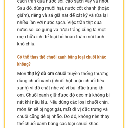
cách trần qua nước sôi, cạo sạch vảy và nhớt.
Sau đó, dùng muối hạt, nước cốt chanh (hoặc
giấm), riềng và sả giã nát để xát kỹ và rửa lại
nhiều lần với nước sạch. Việc trần thịt qua
nước sôi có gừng và rượu trắng cũng là một
mẹo hữu ích để loại bỏ hoàn toàn mùi tanh
khó chịu.
Có thể thay thế chuối xanh bằng loại chuối khác
không?
Món
thịt kỳ đà om chuối
truyền thống thường
dùng chuối xanh (chuối hột hoặc chuối tiêu
xanh) vì độ chát nhẹ và vị bùi đặc trưng khi
om. Chuối xanh giữ được độ dẻo mà không bị
nát khi nấu lâu. Nếu dùng các loại chuối chín,
món ăn sẽ bị ngọt gắt, mất đi vị đặc trưng và
chuối cũng dễ bị nhão. Do đó, không nên thay
thế chuối xanh bằng các loại chuối khác.