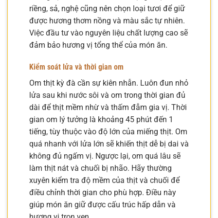
riềng, sả, nghệ cũng nên chọn loại tươi để giữ
được hương thơm nồng và màu sắc tự nhiên.
Việc đầu tư vào nguyên liệu chất lượng cao sẽ
đảm bảo hương vị tổng thể của món ăn.
Kiểm soát lửa và thời gian om
Om thịt kỳ đà cần sự kiên nhẫn. Luôn đun nhỏ
lửa sau khi nước sôi và om trong thời gian đủ
dài để thịt mềm nhừ và thấm đẫm gia vị. Thời
gian om lý tưởng là khoảng 45 phút đến 1
tiếng, tùy thuộc vào độ lớn của miếng thịt. Om
quá nhanh với lửa lớn sẽ khiến thịt dễ bị dai và
không đủ ngấm vị. Ngược lại, om quá lâu sẽ
làm thịt nát và chuối bị nhão. Hãy thường
xuyên kiểm tra độ mềm của thịt và chuối để
điều chỉnh thời gian cho phù hợp. Điều này
giúp món ăn giữ được cấu trúc hấp dẫn và
hương vị trọn vẹn.