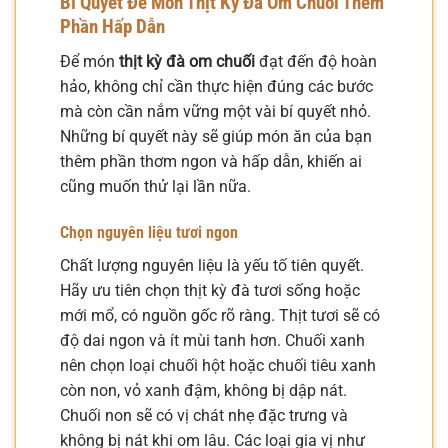
Bí Quyết Để Món Thịt Kỳ Đà Om Chuối Thêm
Phần Hấp Dẫn
Để món
thịt kỳ đà om chuối
đạt đến độ hoàn
hảo, không chỉ cần thực hiện đúng các bước
mà còn cần nắm vững một vài bí quyết nhỏ.
Những bí quyết này sẽ giúp món ăn của bạn
thêm phần thơm ngon và hấp dẫn, khiến ai
cũng muốn thử lại lần nữa.
Chọn nguyên liệu tươi ngon
Chất lượng nguyên liệu là yếu tố tiên quyết.
Hãy ưu tiên chọn thịt kỳ đà tươi sống hoặc
mới mổ, có nguồn gốc rõ ràng. Thịt tươi sẽ có
độ dai ngon và ít mùi tanh hơn. Chuối xanh
nên chọn loại chuối hột hoặc chuối tiêu xanh
còn non, vỏ xanh đậm, không bị dập nát.
Chuối non sẽ có vị chát nhẹ đặc trưng và
không bị nát khi om lâu. Các loại gia vị như