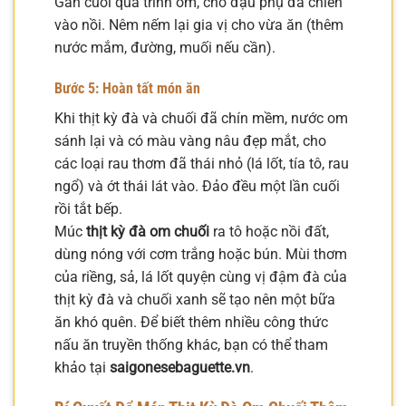
Gần cuối quá trình om, cho đậu phụ đã chiên
vào nồi. Nêm nếm lại gia vị cho vừa ăn (thêm
nước mắm, đường, muối nếu cần).
Bước 5: Hoàn tất món ăn
Khi thịt kỳ đà và chuối đã chín mềm, nước om
sánh lại và có màu vàng nâu đẹp mắt, cho
các loại rau thơm đã thái nhỏ (lá lốt, tía tô, rau
ngổ) và ớt thái lát vào. Đảo đều một lần cuối
rồi tắt bếp.
Múc
thịt kỳ đà om chuối
ra tô hoặc nồi đất,
dùng nóng với cơm trắng hoặc bún. Mùi thơm
của riềng, sả, lá lốt quyện cùng vị đậm đà của
thịt kỳ đà và chuối xanh sẽ tạo nên một bữa
ăn khó quên. Để biết thêm nhiều công thức
nấu ăn truyền thống khác, bạn có thể tham
khảo tại
saigonesebaguette.vn
.