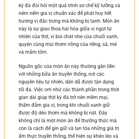
kỳ đà đòi hỏi một quá trình sơ chế kỹ lưỡng và
nêm nếm gia vị chuẩn xác để phát huy hết
hương vị đặc trưng mà không bị tanh. Món ăn
này là sự giao thoa hài hòa giữa vị ngọt tự
nhiên của thịt, vị bùi chát nhẹ của chuối xanh,
quyện cùng mùi thơm nồng của riềng, sả, mẻ
và mắm tôm.
Nguồn gốc của món ăn này thường gắn liền
với những bữa ăn truyền thống, nơi các
nguyên liệu tự nhiên, dân dã được tận dụng
tối đa. Việc om nhừ các thành phần trong thời
gian dài giúp thịt kỳ đà trở nên mềm mại,
thấm đẫm gia vị, trong khi chuối xanh giữ
được độ dẻo thơm mà không bị nát. Đây
không chỉ là một món ăn để thưởng thức mà
còn là cách để gìn giữ và lan tỏa những giá trị
ẩm thực truyền thống, thể hiện sự khéo léo và