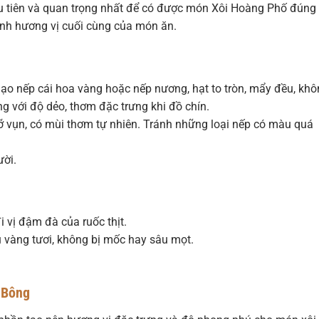
ầu tiên và quan trọng nhất để có được món Xôi Hoàng Phố đúng
ịnh hương vị cuối cùng của món ăn.
 gạo nếp cái hoa vàng hoặc nếp nương, hạt to tròn, mẩy đều, kh
g với độ dẻo, thơm đặc trưng khi đồ chín.
ỡ vụn, có mùi thơm tự nhiên. Tránh những loại nếp có màu quá
ời.
 vị đậm đà của ruốc thịt.
 vàng tươi, không bị mốc hay sâu mọt.
 Bông