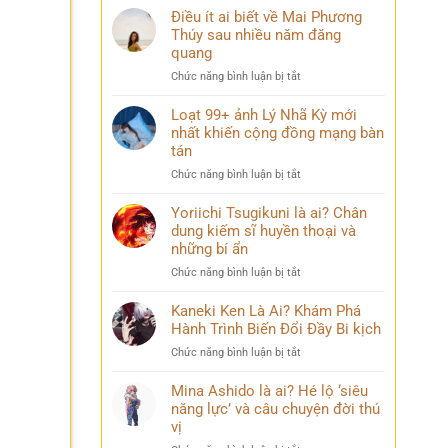
Điều ít ai biết về Mai Phương
Thúy sau nhiều năm đăng
quang
ở
Chức năng bình luận bị tắt
Điều
ít
Loạt 99+ ảnh Lý Nhã Kỳ mới
ai
nhất khiến cộng đồng mạng bàn
biết
tán
về
ở
Chức năng bình luận bị tắt
Mai
Loạt
Phương
99+
Yoriichi Tsugikuni là ai? Chân
Thúy
ảnh
dung kiếm sĩ huyền thoại và
sau
Lý
nhiều
những bí ẩn
Nhã
năm
ở
Chức năng bình luận bị tắt
Kỳ
đăng
Yoriichi
mới
quang
Tsugikuni
Kaneki Ken Là Ai? Khám Phá
nhất
là
Hành Trình Biến Đổi Đầy Bi kịch
khiến
ai?
cộng
ở
Chức năng bình luận bị tắt
Chân
đồng
Kaneki
dung
mạng
Ken
Mina Ashido là ai? Hé lộ ‘siêu
kiếm
bàn
Là
năng lực’ và câu chuyện đời thú
sĩ
tán
Ai?
vị
huyền
Khám
thoại