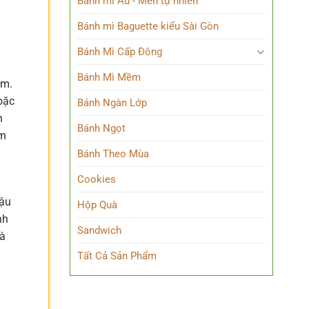
Bánh mì Âu - Men tự nhiên
Bánh mì Baguette kiểu Sài Gòn
Bánh Mì Cấp Đông
Bánh Mì Mềm
am.
oặc
Bánh Ngàn Lớp
n
Bánh Ngọt
àm
Bánh Theo Mùa
Cookies
đậu
Hộp Quà
nh
Sandwich
và
Tất Cả Sản Phẩm