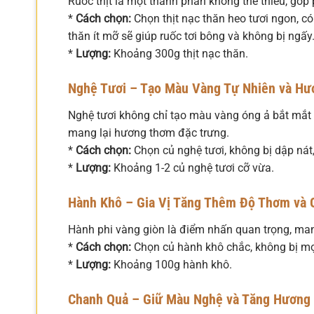
Ruốc thịt là một thành phần không thể thiếu, gó
*
Cách chọn:
Chọn thịt nạc thăn heo tươi ngon, có
thăn ít mỡ sẽ giúp ruốc tơi bông và không bị ngấy
*
Lượng:
Khoảng 300g thịt nạc thăn.
Nghệ Tươi – Tạo Màu Vàng Tự Nhiên và Hư
Nghệ tươi không chỉ tạo màu vàng óng ả bắt mắt 
mang lại hương thơm đặc trưng.
*
Cách chọn:
Chọn củ nghệ tươi, không bị dập nát
*
Lượng:
Khoảng 1-2 củ nghệ tươi cỡ vừa.
Hành Khô – Gia Vị Tăng Thêm Độ Thơm và 
Hành phi vàng giòn là điểm nhấn quan trọng, man
*
Cách chọn:
Chọn củ hành khô chắc, không bị mọ
*
Lượng:
Khoảng 100g hành khô.
Chanh Quả – Giữ Màu Nghệ và Tăng Hương 