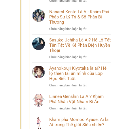
ở
Chức năng bình luận bị tắt
Phá
và
Mina
Hành
những
Ashido
Nanami Kento Là Ai: Khám Phá
Trình
bí
là
Pháp Sư Lý Trí & Số Phận Bi
Biến
ẩn
ai?
Đổi
Thương
Hé
Đầy
ở
Chức năng bình luận bị tắt
lộ
Bi
Nanami
‘siêu
kịch
Kento
Sasuke Uchiha Là Ai? Hé Lộ Tất
năng
Là
Tần Tật Về Kẻ Phản Diện Huyền
lực’
Ai:
và
Thoại
Khám
câu
ở
Chức năng bình luận bị tắt
Phá
chuyện
Sasuke
Pháp
đời
Uchiha
Ayanokouji Kiyotaka là ai? Hé
Sư
thú
Là
lộ thiên tài ẩn mình của Lớp
Lý
vị
Ai?
Trí
Học Biết Tuốt
Hé
&
ở
Chức năng bình luận bị tắt
Lộ
Số
Ayanokouji
Tất
Phận
Kiyotaka
Linnea Genshin Là Ai? Khám
Tần
Bi
là
Phá Nhân Vật Nham Bí Ẩn
Tật
Thương
ai?
Về
ở
Chức năng bình luận bị tắt
Hé
Kẻ
Linnea
lộ
Phản
Genshin
Khám phá Momoo Ayase: Ai là
thiên
Diện
Là
Ai trong Thế giới Siêu nhiên?
tài
Huyền
Ai?