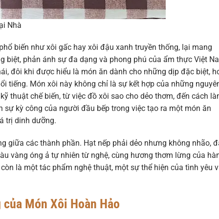
ại Nhà
phổ biến như xôi gấc hay xôi đậu xanh truyền thống, lại mang
êng biệt, phản ánh sự đa dạng và phong phú của ẩm thực Việt N
hái, đôi khi được hiểu là món ăn dành cho những dịp đặc biệt, h
ổi tiếng. Món xôi này không chỉ là sự kết hợp của những nguyê
kỹ thuật chế biến, từ việc đồ xôi sao cho dẻo thơm, đến cách l
iện sự kỳ công của người đầu bếp trong việc tạo ra một món ăn
 trị dinh dưỡng.
g giữa các thành phần. Hạt nếp phải dẻo nhưng không nhão, 
 màu vàng óng ả tự nhiên từ nghệ, cùng hương thơm lừng của hà
còn là một tác phẩm nghệ thuật, một sự thể hiện của tình yêu 
g của Món Xôi Hoàn Hảo