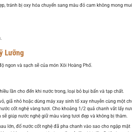
ẹp, tránh bị oxy hóa chuyển sang màu đỏ cam không mong mu
.
ỹ Lưỡng
h độ ngon và sạch sẽ của món Xôi Hoàng Phố.
iều lần cho đến khi nước trong, loại bỏ bụi bẩn và tạp chất.
vỏ, giã nhỏ hoặc dùng máy xay sinh tố xay nhuyễn cùng một ch
nước cốt nghệ vàng tươi. Cho khoảng 1/2 quả chanh vắt lấy nư
 sẽ giúp nước nghệ giữ màu vàng tươi đẹp và không bị thâm.
au lớn, đổ nước cốt nghệ đã pha chanh vào sao cho ngập mặt