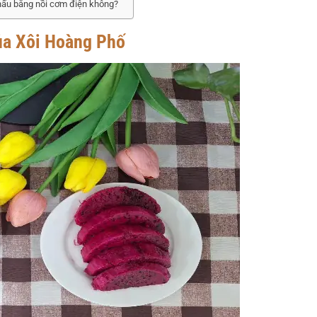
 nấu bằng nồi cơm điện không?
ủa Xôi Hoàng Phố