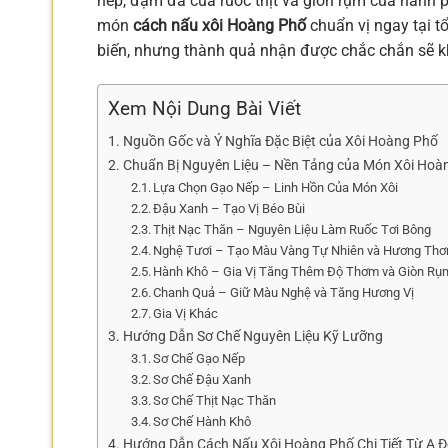
nếp, đậm đà của ruốc thịt và giòn rụm của hành ph
món
cách nấu xôi Hoàng Phố
chuẩn vị ngay tại t
biến, nhưng thành quả nhận được chắc chắn sẽ kh
Xem Nội Dung Bài Viết
Nguồn Gốc và Ý Nghĩa Đặc Biệt của Xôi Hoàng Phố
Chuẩn Bị Nguyên Liệu – Nền Tảng của Món Xôi Hoà
Lựa Chọn Gạo Nếp – Linh Hồn Của Món Xôi
Đậu Xanh – Tạo Vị Béo Bùi
Thịt Nạc Thăn – Nguyên Liệu Làm Ruốc Tơi Bông
Nghệ Tươi – Tạo Màu Vàng Tự Nhiên và Hương Thơ
Hành Khô – Gia Vị Tăng Thêm Độ Thơm và Giòn Rụ
Chanh Quả – Giữ Màu Nghệ và Tăng Hương Vị
Gia Vị Khác
Hướng Dẫn Sơ Chế Nguyên Liệu Kỹ Lưỡng
Sơ Chế Gạo Nếp
Sơ Chế Đậu Xanh
Sơ Chế Thịt Nạc Thăn
Sơ Chế Hành Khô
Hướng Dẫn Cách Nấu Xôi Hoàng Phố Chi Tiết Từ A Đ