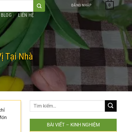
0
ĐĂNG NHẬP
BLOG
LIÊN HỆ
ị Tại Nhà
chỉ
 Món
BÀI VIẾT – KINH NGHIỆM