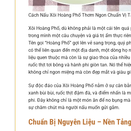
Cách Nấu Xôi Hoàng Phố Thơm Ngon Chuẩn Vị T
Xôi Hoàng Phố, dù không phải là một cái tên quá 
trong mình một câu chuyện và giá trị ẩm thực ri
Tên gọi “Hoàng Phố” gợi lên vẻ sang trọng, quý p
có thể liên quan đến một địa danh, một dòng họ n
liệu quen thuộc mà còn là sự giao thoa của nhiều 
ruốc thịt tơi bông và hành phi giòn tan. Nó thể h
không chỉ ngon miệng mà còn đẹp mắt và giàu giá
Sự độc đáo của Xôi Hoàng Phố nằm ở sự cân bằn
xanh bùi bùi, ruốc thịt đậm đà, và điểm nhấn là
phi. Đây không chỉ là một món ăn để no bụng mà 
sự chăm chút mà người nấu muốn gửi gắm.
Chuẩn Bị Nguyên Liệu – Nền Tản