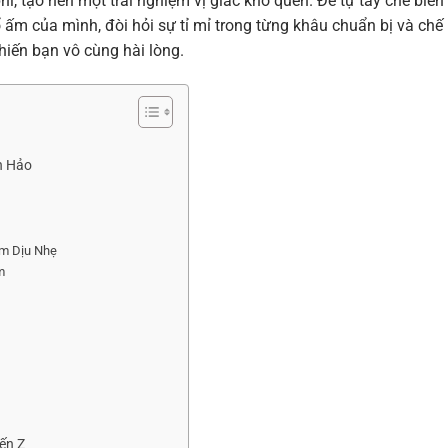
i, tạo nên một trải nghiệm vị giác khó quên. Để tự tay chế biến
ổ ấm của mình, đòi hỏi sự tỉ mỉ trong từng khâu chuẩn bị và chế
iến bạn vô cùng hài lòng.
n Hảo
m Dịu Nhẹ
m
ến Z