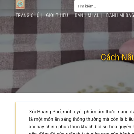
Tìm
Chuyển
kiếm:
đến
TRANG CHỦ
GIỚI THIỆU
BÁNH MÌ ÂU
BÁNH MÌ BA
nội
dung
Cách Nấu
Xôi Hoàng Phố, một tuyệt phẩm ẩm thực mang đậ
là một món ăn sáng thông thường mà còn là biểu 
xôi này chinh phục thực khách bởi sự hòa quyện 