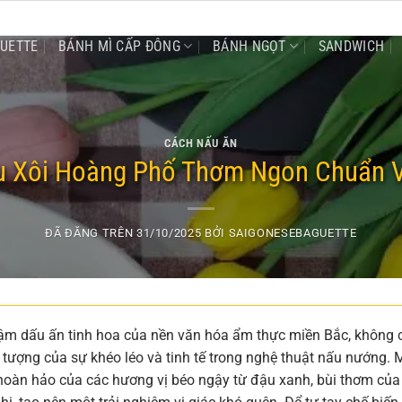
GUETTE
BÁNH MÌ CẤP ĐÔNG
BÁNH NGỌT
SANDWICH
CÁCH NẤU ĂN
 Xôi Hoàng Phố Thơm Ngon Chuẩn V
ĐÃ ĐĂNG TRÊN
31/10/2025
BỞI
SAIGONESEBAGUETTE
m dấu ấn tinh hoa của nền văn hóa ẩm thực miền Bắc, không 
tượng của sự khéo léo và tinh tế trong nghệ thuật nấu nướng.
hoàn hảo của các hương vị béo ngậy từ đậu xanh, bùi thơm của