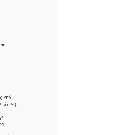
Hơn
ng Phố
Phố (FAQ)
áy?
ông?