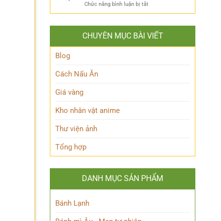
ẩn
Thoại
ở
Chức năng bình luận bị tắt
Khám
mình
Khám
Phá
của
phá
Nhân
Lớp
Momoo
Vật
Học
CHUYÊN MỤC BÀI VIẾT
Ayase:
Nham
Biết
Ai
Bí
Tuốt
là
Blog
Ẩn
Ai
trong
Cách Nấu Ăn
Thế
giới
Giá vàng
Siêu
nhiên?
Kho nhân vật anime
Thư viện ảnh
Tổng hợp
DANH MỤC SẢN PHẨM
Bánh Lạnh