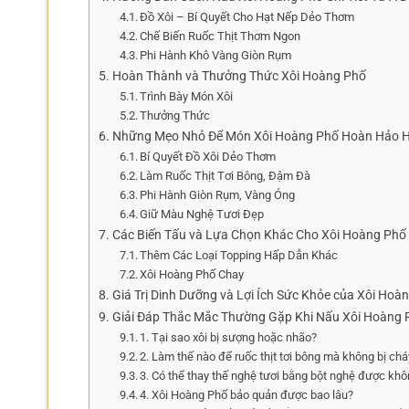
Đồ Xôi – Bí Quyết Cho Hạt Nếp Dẻo Thơm
Chế Biến Ruốc Thịt Thơm Ngon
Phi Hành Khô Vàng Giòn Rụm
Hoàn Thành và Thưởng Thức Xôi Hoàng Phố
Trình Bày Món Xôi
Thưởng Thức
Những Mẹo Nhỏ Để Món Xôi Hoàng Phố Hoàn Hảo 
Bí Quyết Đồ Xôi Dẻo Thơm
Làm Ruốc Thịt Tơi Bông, Đậm Đà
Phi Hành Giòn Rụm, Vàng Óng
Giữ Màu Nghệ Tươi Đẹp
Các Biến Tấu và Lựa Chọn Khác Cho Xôi Hoàng Phố
Thêm Các Loại Topping Hấp Dẫn Khác
Xôi Hoàng Phố Chay
Giá Trị Dinh Dưỡng và Lợi Ích Sức Khỏe của Xôi Hoà
Giải Đáp Thắc Mắc Thường Gặp Khi Nấu Xôi Hoàng 
1. Tại sao xôi bị sượng hoặc nhão?
2. Làm thế nào để ruốc thịt tơi bông mà không bị ch
3. Có thể thay thế nghệ tươi bằng bột nghệ được kh
4. Xôi Hoàng Phố bảo quản được bao lâu?