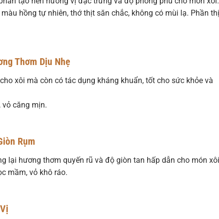
p phần tạo nên hương vị đặc trưng và độ phong phú cho món xôi.
 màu hồng tự nhiên, thớ thịt săn chắc, không có mùi lạ. Phần thị
.
ơng Thơm Dịu Nhẹ
cho xôi mà còn có tác dụng kháng khuẩn, tốt cho sức khỏe và
, vỏ căng mịn.
Giòn Rụm
g lại hương thơm quyến rũ và độ giòn tan hấp dẫn cho món xôi
c mầm, vỏ khô ráo.
Vị