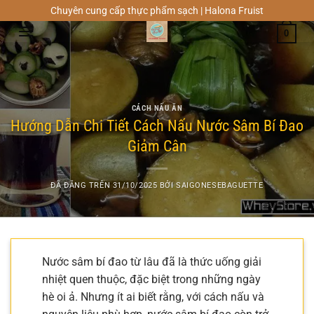
Chuyển
Chuyên cung cấp thực phẩm sạch | Halona Fruist
đến
0
nội
dung
CÁCH NẤU ĂN
Hướng Dẫn Chi Tiết Cách Nấu Nước Sâm Bí Đao
Giảm Cân
ĐÃ ĐĂNG TRÊN
31/10/2025
BỞI
SAIGONESEBAGUETTE
Nước sâm bí đao từ lâu đã là thức uống giải
nhiệt quen thuộc, đặc biệt trong những ngày
hè oi ả. Nhưng ít ai biết rằng, với cách nấu và