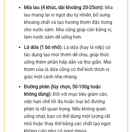
Mía lau (4 khúc, dài khoảng 20-25cm):
Mía
lau mang lại vị ngọt dịu tự nhiên, bổ sung
khoáng chất và tạo hương thơm đặc trưng
cho nước sâm. Mía cũng giúp cân bằng vị,
làm nước sâm dễ uống hơn.
Lá dứa (1 bó nhỏ):
Lá dứa (hay lá nếp) có
tác dụng tạo mùi thơm dễ chịu, giúp thức
uống thêm phần hấp dẫn và thư giãn. Mùi
thơm của lá dứa cũng có thể kích thích vị
giác một cách nhẹ nhàng.
Đường phèn (tùy chọn, 50-100g hoặc
không dùng):
Đối với mục tiêu giảm cân,
việc hạn chế tối đa hoặc loại bỏ đường
phèn là rất quan trọng. Nếu không quen
uống nhạt, bạn có thể dùng một lượng rất
nhỏ hoặc thay thế bằng các chất tạo ngọt
không calo như cỏ ngọt stevia.