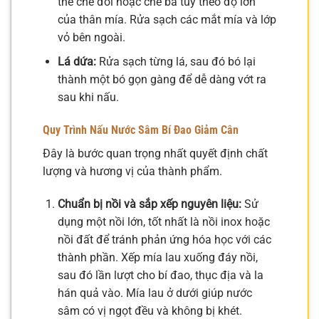
thể chẻ đôi hoặc chẻ ba tùy theo độ lớn
của thân mía. Rửa sạch các mắt mía và lớp
vỏ bên ngoài.
Lá dứa:
Rửa sạch từng lá, sau đó bó lại
thành một bó gọn gàng để dễ dàng vớt ra
sau khi nấu.
Quy Trình Nấu Nước Sâm Bí Đao Giảm Cân
Đây là bước quan trọng nhất quyết định chất
lượng và hương vị của thành phẩm.
Chuẩn bị nồi và sắp xếp nguyên liệu:
Sử
dụng một nồi lớn, tốt nhất là nồi inox hoặc
nồi đất để tránh phản ứng hóa học với các
thành phần. Xếp mía lau xuống đáy nồi,
sau đó lần lượt cho bí đao, thục địa và la
hán quả vào. Mía lau ở dưới giúp nước
sâm có vị ngọt đều và không bị khét.