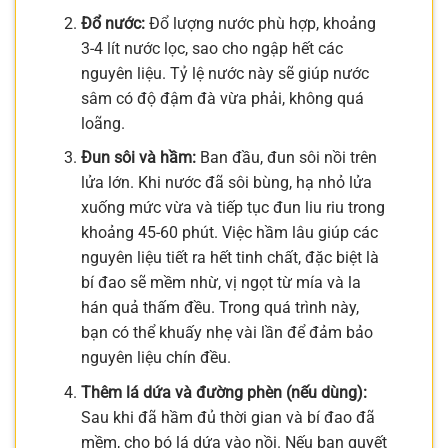
Đổ nước:
Đổ lượng nước phù hợp, khoảng
3-4 lít nước lọc, sao cho ngập hết các
nguyên liệu. Tỷ lệ nước này sẽ giúp nước
sâm có độ đậm đà vừa phải, không quá
loãng.
Đun sôi và hầm:
Ban đầu, đun sôi nồi trên
lửa lớn. Khi nước đã sôi bùng, hạ nhỏ lửa
xuống mức vừa và tiếp tục đun liu riu trong
khoảng 45-60 phút. Việc hầm lâu giúp các
nguyên liệu tiết ra hết tinh chất, đặc biệt là
bí đao sẽ mềm nhừ, vị ngọt từ mía và la
hán quả thấm đều. Trong quá trình này,
bạn có thể khuấy nhẹ vài lần để đảm bảo
nguyên liệu chín đều.
Thêm lá dứa và đường phèn (nếu dùng):
Sau khi đã hầm đủ thời gian và bí đao đã
mềm, cho bó lá dứa vào nồi. Nếu bạn quyết