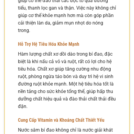
giúp cơ thể đào thải các độc tố qua đường
tiểu, thanh lọc gan và thận. Việc này không chỉ
giúp cơ thể khỏe mạnh hơn mà còn góp phần
cải thiện làn da, giảm mụn nhọt do nóng
trong.
Hỗ Trợ Hệ Tiêu Hóa Khỏe Mạnh
Hàm lượng chất xơ dồi dào trong bí đao, đặc
biệt là khi nấu cả vỏ và ruột, rất có lợi cho hệ
tiêu hóa. Chất xơ giúp tăng cường nhu động
ruột, phòng ngừa táo bón và duy trì hệ vi sinh
đường ruột khỏe mạnh. Một hệ tiêu hóa tốt là
nền tảng cho sức khỏe tổng thể, giúp hấp thu
dưỡng chất hiệu quả và đào thải chất thải đều
đặn.
Cung Cấp Vitamin và Khoáng Chất Thiết Yếu
Nước sâm bí đao không chỉ là nước giải khát