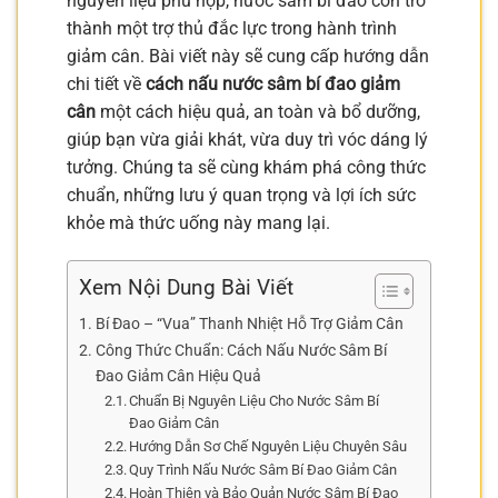
nguyên liệu phù hợp, nước sâm bí đao còn trở
thành một trợ thủ đắc lực trong hành trình
giảm cân. Bài viết này sẽ cung cấp hướng dẫn
chi tiết về
cách nấu nước sâm bí đao giảm
cân
một cách hiệu quả, an toàn và bổ dưỡng,
giúp bạn vừa giải khát, vừa duy trì vóc dáng lý
tưởng. Chúng ta sẽ cùng khám phá công thức
chuẩn, những lưu ý quan trọng và lợi ích sức
khỏe mà thức uống này mang lại.
Xem Nội Dung Bài Viết
Bí Đao – “Vua” Thanh Nhiệt Hỗ Trợ Giảm Cân
Công Thức Chuẩn: Cách Nấu Nước Sâm Bí
Đao Giảm Cân Hiệu Quả
Chuẩn Bị Nguyên Liệu Cho Nước Sâm Bí
Đao Giảm Cân
Hướng Dẫn Sơ Chế Nguyên Liệu Chuyên Sâu
Quy Trình Nấu Nước Sâm Bí Đao Giảm Cân
Hoàn Thiện và Bảo Quản Nước Sâm Bí Đao