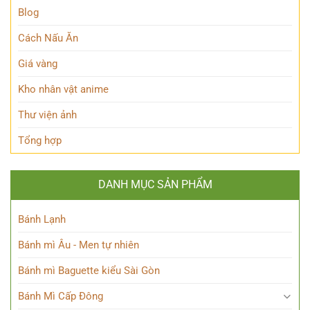
lộ
Blog
Lock!
sức
mạnh
Cách Nấu Ăn
độc
đáo
Giá vàng
của
Chú
Kho nhân vật anime
thuật
sư
Thư viện ảnh
thiên
tài
Tổng hợp
DANH MỤC SẢN PHẨM
Bánh Lạnh
Bánh mì Âu - Men tự nhiên
Bánh mì Baguette kiểu Sài Gòn
Bánh Mì Cấp Đông