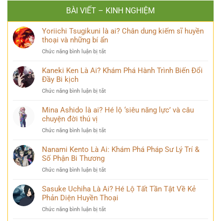
BÀI VIẾT – KINH NGHIỆM
Yoriichi Tsugikuni là ai? Chân dung kiếm sĩ huyền
thoại và những bí ẩn
ở
Chức năng bình luận bị tắt
Yoriichi
Tsugikuni
Kaneki Ken Là Ai? Khám Phá Hành Trình Biến Đổi
là
Đầy Bi kịch
ai?
ở
Chức năng bình luận bị tắt
Chân
Kaneki
dung
Ken
Mina Ashido là ai? Hé lộ ‘siêu năng lực’ và câu
kiếm
Là
chuyện đời thú vị
sĩ
Ai?
huyền
ở
Chức năng bình luận bị tắt
Khám
thoại
Mina
Phá
và
Ashido
Nanami Kento Là Ai: Khám Phá Pháp Sư Lý Trí &
Hành
những
là
Số Phận Bi Thương
Trình
bí
ai?
Biến
ẩn
ở
Chức năng bình luận bị tắt
Hé
Đổi
Nanami
lộ
Đầy
Kento
Sasuke Uchiha Là Ai? Hé Lộ Tất Tần Tật Về Kẻ
‘siêu
Bi
Là
Phản Diện Huyền Thoại
năng
kịch
Ai:
lực’
ở
Chức năng bình luận bị tắt
Khám
và
Sasuke
Phá