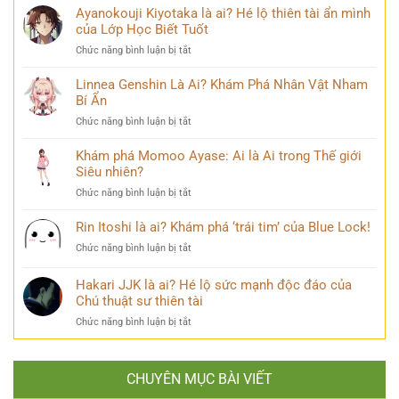
câu
Uchiha
Ayanokouji Kiyotaka là ai? Hé lộ thiên tài ẩn mình
Pháp
chuyện
Là
của Lớp Học Biết Tuốt
Sư
đời
Ai?
Lý
thú
ở
Chức năng bình luận bị tắt
Hé
Trí
vị
Ayanokouji
Lộ
&
Kiyotaka
Linnea Genshin Là Ai? Khám Phá Nhân Vật Nham
Tất
Số
là
Bí Ẩn
Tần
Phận
ai?
Tật
Bi
ở
Chức năng bình luận bị tắt
Hé
Về
Thương
Linnea
lộ
Kẻ
Genshin
Khám phá Momoo Ayase: Ai là Ai trong Thế giới
thiên
Phản
Là
Siêu nhiên?
tài
Diện
Ai?
ẩn
Huyền
ở
Chức năng bình luận bị tắt
Khám
mình
Thoại
Khám
Phá
của
phá
Rin Itoshi là ai? Khám phá ‘trái tim’ của Blue Lock!
Nhân
Lớp
Momoo
Vật
Học
ở
Chức năng bình luận bị tắt
Ayase:
Nham
Biết
Rin
Ai
Bí
Tuốt
Itoshi
Hakari JJK là ai? Hé lộ sức mạnh độc đáo của
là
Ẩn
là
Ai
Chú thuật sư thiên tài
ai?
trong
ở
Chức năng bình luận bị tắt
Khám
Thế
Hakari
phá
giới
JJK
‘trái
Siêu
là
tim’
nhiên?
CHUYÊN MỤC BÀI VIẾT
ai?
của
Hé
Blue