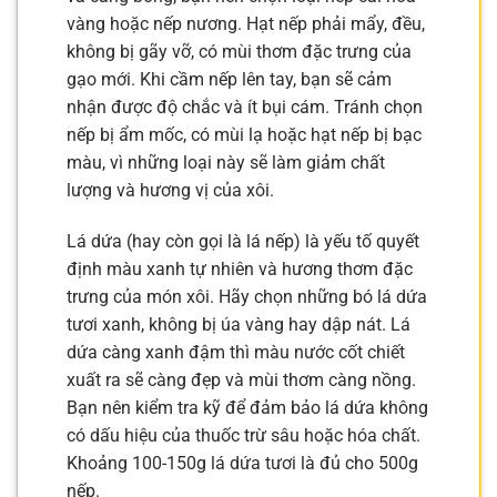
vàng hoặc nếp nương. Hạt nếp phải mẩy, đều,
không bị gãy vỡ, có mùi thơm đặc trưng của
gạo mới. Khi cầm nếp lên tay, bạn sẽ cảm
nhận được độ chắc và ít bụi cám. Tránh chọn
nếp bị ẩm mốc, có mùi lạ hoặc hạt nếp bị bạc
màu, vì những loại này sẽ làm giảm chất
lượng và hương vị của xôi.
Lá dứa (hay còn gọi là lá nếp) là yếu tố quyết
định màu xanh tự nhiên và hương thơm đặc
trưng của món xôi. Hãy chọn những bó lá dứa
tươi xanh, không bị úa vàng hay dập nát. Lá
dứa càng xanh đậm thì màu nước cốt chiết
xuất ra sẽ càng đẹp và mùi thơm càng nồng.
Bạn nên kiểm tra kỹ để đảm bảo lá dứa không
có dấu hiệu của thuốc trừ sâu hoặc hóa chất.
Khoảng 100-150g lá dứa tươi là đủ cho 500g
nếp.