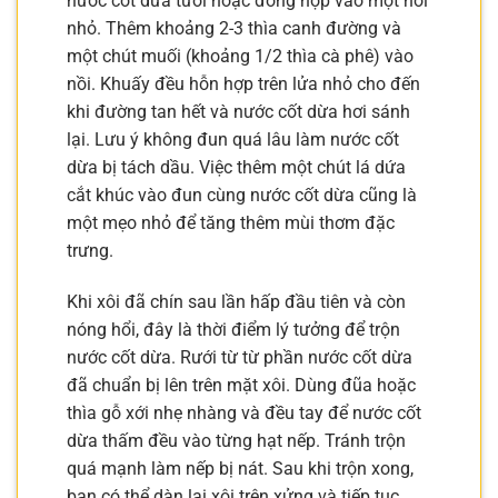
nước cốt dừa tươi hoặc đóng hộp vào một nồi
nhỏ. Thêm khoảng 2-3 thìa canh đường và
một chút muối (khoảng 1/2 thìa cà phê) vào
nồi. Khuấy đều hỗn hợp trên lửa nhỏ cho đến
khi đường tan hết và nước cốt dừa hơi sánh
lại. Lưu ý không đun quá lâu làm nước cốt
dừa bị tách dầu. Việc thêm một chút lá dứa
cắt khúc vào đun cùng nước cốt dừa cũng là
một mẹo nhỏ để tăng thêm mùi thơm đặc
trưng.
Khi xôi đã chín sau lần hấp đầu tiên và còn
nóng hổi, đây là thời điểm lý tưởng để trộn
nước cốt dừa. Rưới từ từ phần nước cốt dừa
đã chuẩn bị lên trên mặt xôi. Dùng đũa hoặc
thìa gỗ xới nhẹ nhàng và đều tay để nước cốt
dừa thấm đều vào từng hạt nếp. Tránh trộn
quá mạnh làm nếp bị nát. Sau khi trộn xong,
bạn có thể dàn lại xôi trên xửng và tiếp tục