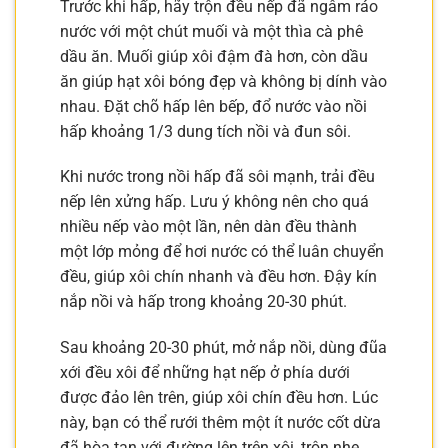
Trước khi hấp, hãy trộn đều nếp đã ngâm ráo
nước với một chút muối và một thìa cà phê
dầu ăn. Muối giúp xôi đậm đà hơn, còn dầu
ăn giúp hạt xôi bóng đẹp và không bị dính vào
nhau. Đặt chõ hấp lên bếp, đổ nước vào nồi
hấp khoảng 1/3 dung tích nồi và đun sôi.
Khi nước trong nồi hấp đã sôi mạnh, trải đều
nếp lên xửng hấp. Lưu ý không nên cho quá
nhiều nếp vào một lần, nên dàn đều thành
một lớp mỏng để hơi nước có thể luân chuyển
đều, giúp xôi chín nhanh và đều hơn. Đậy kín
nắp nồi và hấp trong khoảng 20-30 phút.
Sau khoảng 20-30 phút, mở nắp nồi, dùng đũa
xới đều xôi để những hạt nếp ở phía dưới
được đảo lên trên, giúp xôi chín đều hơn. Lúc
này, bạn có thể rưới thêm một ít nước cốt dừa
đã hòa tan với đường lên trên xôi, trộn nhẹ