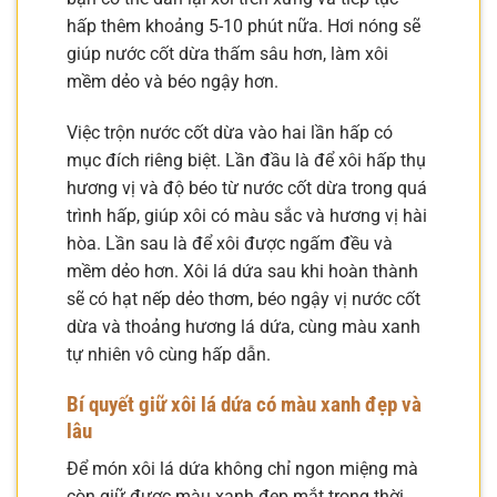
hấp thêm khoảng 5-10 phút nữa. Hơi nóng sẽ
giúp nước cốt dừa thấm sâu hơn, làm xôi
mềm dẻo và béo ngậy hơn.
Việc trộn nước cốt dừa vào hai lần hấp có
mục đích riêng biệt. Lần đầu là để xôi hấp thụ
hương vị và độ béo từ nước cốt dừa trong quá
trình hấp, giúp xôi có màu sắc và hương vị hài
hòa. Lần sau là để xôi được ngấm đều và
mềm dẻo hơn. Xôi lá dứa sau khi hoàn thành
sẽ có hạt nếp dẻo thơm, béo ngậy vị nước cốt
dừa và thoảng hương lá dứa, cùng màu xanh
tự nhiên vô cùng hấp dẫn.
Bí quyết giữ xôi lá dứa có màu xanh đẹp và
lâu
Để món xôi lá dứa không chỉ ngon miệng mà
còn giữ được màu xanh đẹp mắt trong thời