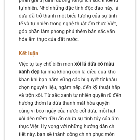
phần giá trị dinh dưỡng và lợi ích sức khỏe từ
tự nhiên. Nhờ những đặc tính độc đáo này, lá
dứa đã trở thành một biểu tượng của sự tinh
tế và tự nhiên trong nghệ thuật ẩm thực Việt,
góp phần làm phong phú thêm bản sắc văn
hóa ẩm thực của đất nước.
Kết luận
Việc tự tay chế biến món
xôi lá dứa có màu
xanh đẹp
tại nhà không còn là điều quá khó
khăn khi bạn nắm vững các bí quyết từ khâu
chọn nguyên liệu, ngâm nếp, đến kỹ thuật hấp
và trộn xôi. Từ sắc xanh tự nhiên quyến rũ đến
hương thơm lá dứa thanh mát hòa quyện
cùng vị béo ngậy của nước cốt dừa, mỗi hạt
xôi dẻo mềm đều ẩn chứa sự tinh túy của ẩm
thực Việt. Hy vọng với những hướng dẫn chi
tiết này, bạn sẽ thành công chinh phục món