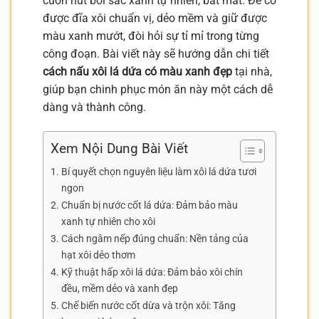
cuốn hút bởi sắc xanh tự nhiên, bắt mắt. Để có
được đĩa xôi chuẩn vị, dẻo mềm và giữ được
màu xanh mướt, đòi hỏi sự tỉ mỉ trong từng
công đoạn. Bài viết này sẽ hướng dẫn chi tiết
cách nấu xôi lá dứa có màu xanh đẹp
tại nhà,
giúp bạn chinh phục món ăn này một cách dễ
dàng và thành công.
Xem Nội Dung Bài Viết
Bí quyết chọn nguyên liệu làm xôi lá dứa tươi
ngon
Chuẩn bị nước cốt lá dứa: Đảm bảo màu
xanh tự nhiên cho xôi
Cách ngâm nếp đúng chuẩn: Nền tảng của
hạt xôi dẻo thơm
Kỹ thuật hấp xôi lá dứa: Đảm bảo xôi chín
đều, mềm dẻo và xanh đẹp
Chế biến nước cốt dừa và trộn xôi: Tăng