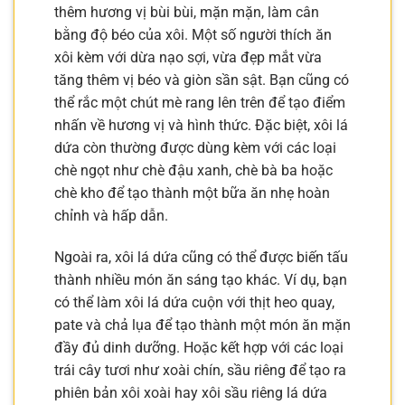
thêm hương vị bùi bùi, mặn mặn, làm cân
bằng độ béo của xôi. Một số người thích ăn
xôi kèm với dừa nạo sợi, vừa đẹp mắt vừa
tăng thêm vị béo và giòn sần sật. Bạn cũng có
thể rắc một chút mè rang lên trên để tạo điểm
nhấn về hương vị và hình thức. Đặc biệt, xôi lá
dứa còn thường được dùng kèm với các loại
chè ngọt như chè đậu xanh, chè bà ba hoặc
chè kho để tạo thành một bữa ăn nhẹ hoàn
chỉnh và hấp dẫn.
Ngoài ra, xôi lá dứa cũng có thể được biến tấu
thành nhiều món ăn sáng tạo khác. Ví dụ, bạn
có thể làm xôi lá dứa cuộn với thịt heo quay,
pate và chả lụa để tạo thành một món ăn mặn
đầy đủ dinh dưỡng. Hoặc kết hợp với các loại
trái cây tươi như xoài chín, sầu riêng để tạo ra
phiên bản xôi xoài hay xôi sầu riêng lá dứa