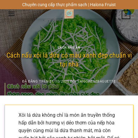
Chuyển
Chuyên cung cấp thực phẩm sạch | Halona Fruist
đến
0
nội
dung
CÁCH NẤU ĂN
Cách nấu xôi lá dứa có màu xanh đẹp chuẩn vị
tại nhà
ĐÃ ĐĂNG TRÊN
31/10/2025
BỞI
SAIGONESEBAGUETTE
Xôi lá dứa không chỉ là món ăn truyền thống
hấp dẫn bởi hương vị dẻo thơm của nếp hòa
quyện cùng mùi lá dứa thanh mát, mà còn