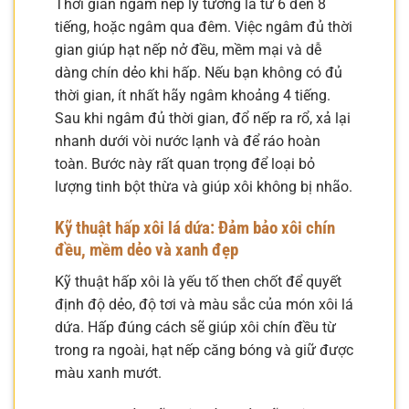
Thời gian ngâm nếp lý tưởng là từ 6 đến 8
tiếng, hoặc ngâm qua đêm. Việc ngâm đủ thời
gian giúp hạt nếp nở đều, mềm mại và dễ
dàng chín dẻo khi hấp. Nếu bạn không có đủ
thời gian, ít nhất hãy ngâm khoảng 4 tiếng.
Sau khi ngâm đủ thời gian, đổ nếp ra rổ, xả lại
nhanh dưới vòi nước lạnh và để ráo hoàn
toàn. Bước này rất quan trọng để loại bỏ
lượng tinh bột thừa và giúp xôi không bị nhão.
Kỹ thuật hấp xôi lá dứa: Đảm bảo xôi chín
đều, mềm dẻo và xanh đẹp
Kỹ thuật hấp xôi là yếu tố then chốt để quyết
định độ dẻo, độ tơi và màu sắc của món xôi lá
dứa. Hấp đúng cách sẽ giúp xôi chín đều từ
trong ra ngoài, hạt nếp căng bóng và giữ được
màu xanh mướt.