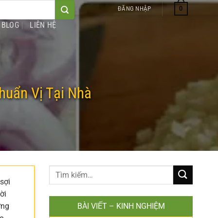
0
ĐĂNG NHẬP
BLOG
LIÊN HỆ
uẩn Vị Tại Nhà
sợi
ời
ững
BÀI VIẾT – KINH NGHIỆM