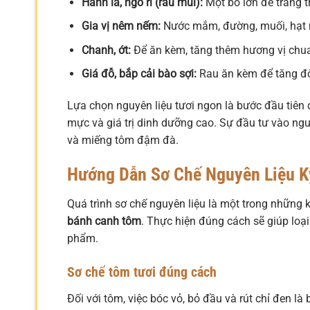
Hành lá, ngò rí (rau mùi):
Một bó lớn để trang t
Gia vị nêm nếm:
Nước mắm, đường, muối, hạt n
Chanh, ớt:
Để ăn kèm, tăng thêm hương vị chu
Giá đỗ, bắp cải bào sợi:
Rau ăn kèm để tăng độ
Lựa chọn nguyên liệu tươi ngon là bước đầu tiê
mực và giá trị dinh dưỡng cao. Sự đầu tư vào nguy
và miếng tôm đậm đà.
Hướng Dẫn Sơ Chế Nguyên Liệu K
Quá trình sơ chế nguyên liệu là một trong những
bánh canh tôm
. Thực hiện đúng cách sẽ giúp loạ
phẩm.
Sơ chế tôm tươi đúng cách
Đối với tôm, việc bóc vỏ, bỏ đầu và rút chỉ đen l