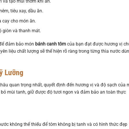
rí và tạo mùi thơm khi ăn.
êm, tiêu xay, dầu ăn.
a cay cho món ăn.
 giòn và thanh mát.
n để đảm bảo món
bánh canh tôm
của bạn đạt được hương vị c
ên liệu chất lượng sẽ thể hiện rõ ràng trong từng thìa nước dù
ỹ Lưỡng
 khâu quan trọng nhất, quyết định đến hương vị và độ sạch của
i bỏ mùi tanh, giữ được độ tươi ngon và đảm bảo an toàn thực
à bước không thể thiếu để tôm không bị tanh và có hình thức đẹp