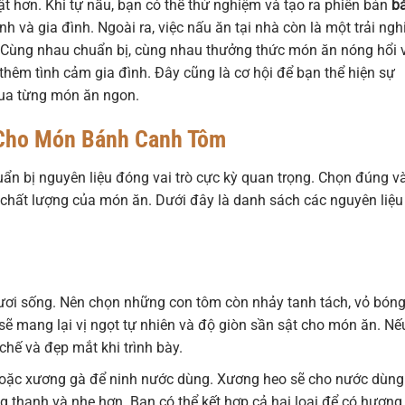
ật hơn. Khi tự nấu, bạn có thể thử nghiệm và tạo ra phiên bản
b
h và gia đình. Ngoài ra, việc nấu ăn tại nhà còn là một trải ng
nh. Cùng nhau chuẩn bị, cùng nhau thưởng thức món ăn nóng hổi
thêm tình cảm gia đình. Đây cũng là cơ hội để bạn thể hiện sự
ua từng món ăn ngon.
 Cho Món Bánh Canh Tôm
ẩn bị nguyên liệu đóng vai trò cực kỳ quan trọng. Chọn đúng v
 chất lượng của món ăn. Dưới đây là danh sách các nguyên liệu
ơi sống. Nên chọn những con tôm còn nhảy tanh tách, vỏ bóng
sẽ mang lại vị ngọt tự nhiên và độ giòn sần sật cho món ăn. Nế
chế và đẹp mắt khi trình bày.
ặc xương gà để ninh nước dùng. Xương heo sẽ cho nước dùng
 thanh và nhẹ hơn. Bạn có thể kết hợp cả hai loại để có hương 