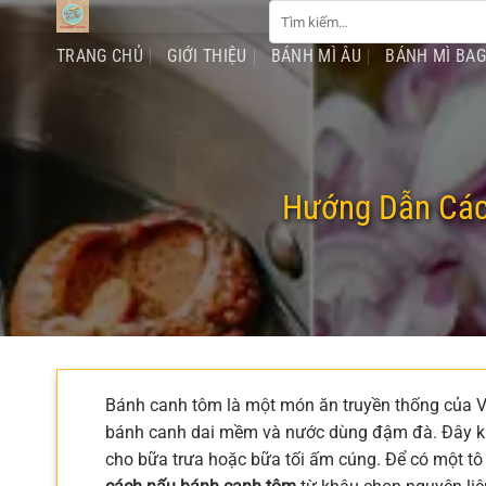
Tìm
Chuyển
kiếm:
đến
TRANG CHỦ
GIỚI THIỆU
BÁNH MÌ ÂU
BÁNH MÌ BA
nội
dung
Hướng Dẫn Các
Bánh canh tôm là một món ăn truyền thống của Việ
bánh canh dai mềm và nước dùng đậm đà. Đây khô
cho bữa trưa hoặc bữa tối ấm cúng. Để có một t