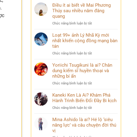
c,
Điều ít ai biết về Mai Phương
.
Thúy sau nhiều năm đăng
ợc
quang
ở
Chức năng bình luận bị tắt
Điều
ít
Loạt 99+ ảnh Lý Nhã Kỳ mới
ai
nhất khiến cộng đồng mạng bàn
biết
tán
về
ở
Chức năng bình luận bị tắt
Mai
Loạt
Phương
99+
Yoriichi Tsugikuni là ai? Chân
Thúy
ảnh
dung kiếm sĩ huyền thoại và
sau
Lý
nhiều
những bí ẩn
Nhã
năm
ở
Chức năng bình luận bị tắt
Kỳ
đăng
Yoriichi
mới
quang
Tsugikuni
Kaneki Ken Là Ai? Khám Phá
nhất
là
Hành Trình Biến Đổi Đầy Bi kịch
khiến
ai?
cộng
ở
Chức năng bình luận bị tắt
Chân
đồng
Kaneki
dung
mạng
Ken
Mina Ashido là ai? Hé lộ ‘siêu
kiếm
bàn
Là
năng lực’ và câu chuyện đời thú
sĩ
tán
Ai?
vị
huyền
Khám
thoại