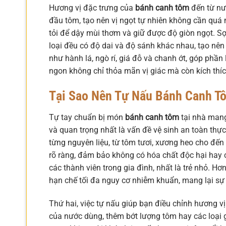
Hương vị đặc trưng của
bánh canh tôm
đến từ nư
đầu tôm, tạo nên vị ngọt tự nhiên không cần quá 
tỏi để dậy mùi thơm và giữ được độ giòn ngọt. Sợ
loại đều có độ dai và độ sánh khác nhau, tạo nên
như hành lá, ngò rí, giá đỗ và chanh ớt, góp ph
ngon không chỉ thỏa mãn vị giác mà còn kích th
Tại Sao Nên Tự Nấu Bánh Canh T
Tự tay chuẩn bị món
bánh canh tôm
tại nhà mang 
và quan trọng nhất là vấn đề vệ sinh an toàn thự
từng nguyên liệu, từ tôm tươi, xương heo cho đế
rõ ràng, đảm bảo không có hóa chất độc hại hay c
các thành viên trong gia đình, nhất là trẻ nhỏ. H
hạn chế tối đa nguy cơ nhiễm khuẩn, mang lại sự 
Thứ hai, việc tự nấu giúp bạn điều chỉnh hương 
của nước dùng, thêm bớt lượng tôm hay các loại g