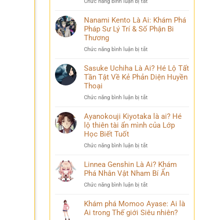
ở
Chức năng bình luận bị tắt
Phá
và
Mina
Hành
những
Ashido
Nanami Kento Là Ai: Khám Phá
Trình
bí
là
Pháp Sư Lý Trí & Số Phận Bi
Biến
ẩn
ai?
Đổi
Thương
Hé
Đầy
ở
Chức năng bình luận bị tắt
lộ
Bi
Nanami
‘siêu
kịch
Kento
Sasuke Uchiha Là Ai? Hé Lộ Tất
năng
Là
Tần Tật Về Kẻ Phản Diện Huyền
lực’
Ai:
và
Thoại
Khám
câu
ở
Chức năng bình luận bị tắt
Phá
chuyện
Sasuke
Pháp
đời
Uchiha
Ayanokouji Kiyotaka là ai? Hé
Sư
thú
Là
lộ thiên tài ẩn mình của Lớp
Lý
vị
Ai?
Trí
Học Biết Tuốt
Hé
&
ở
Chức năng bình luận bị tắt
Lộ
Số
Ayanokouji
Tất
Phận
Kiyotaka
Linnea Genshin Là Ai? Khám
Tần
Bi
là
Phá Nhân Vật Nham Bí Ẩn
Tật
Thương
ai?
Về
ở
Chức năng bình luận bị tắt
Hé
Kẻ
Linnea
lộ
Phản
Genshin
Khám phá Momoo Ayase: Ai là
thiên
Diện
Là
Ai trong Thế giới Siêu nhiên?
tài
Huyền
Ai?