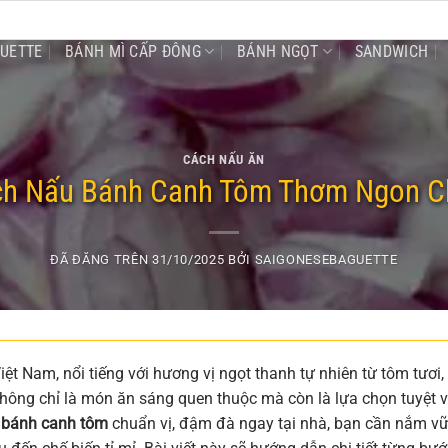
GUETTE
BÁNH MÌ CẤP ĐÔNG
BÁNH NGỌT
SANDWICH
CÁCH NẤU ĂN
h Nấu Bánh Canh Tôm Thơm Ngon Ch
ĐÃ ĐĂNG TRÊN
31/10/2025
BỞI
SAIGONESEBAGUETTE
t Nam, nổi tiếng với hương vị ngọt thanh tự nhiên từ tôm tươi, 
ng chỉ là món ăn sáng quen thuộc mà còn là lựa chọn tuyệt v
ô
bánh canh tôm
chuẩn vị, đậm đà ngay tại nhà, bạn cần nắm v