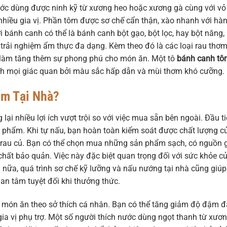
ớc dùng được ninh kỹ từ xương heo hoặc xương gà cùng với vỏ
nhiều gia vị. Phần tôm được sơ chế cẩn thận, xào nhanh với hà
i bánh canh có thể là bánh canh bột gạo, bột lọc, hay bột năng,
 trải nghiệm ẩm thực đa dạng. Kèm theo đó là các loại rau thơ
ần làm tăng thêm sự phong phú cho món ăn. Một tô
bánh canh tô
ích mọi giác quan bởi màu sắc hấp dẫn và mùi thơm khó cưỡng.
ôm Tại Nhà?
lại nhiều lợi ích vượt trội so với việc mua sẵn bên ngoài. Đầu t
c phẩm. Khi tự nấu, bạn hoàn toàn kiểm soát được chất lượng c
n rau củ. Bạn có thể chọn mua những sản phẩm sạch, có nguồn 
hất bảo quản. Việc này đặc biệt quan trọng đối với sức khỏe c
ơn nữa, quá trình sơ chế kỹ lưỡng và nấu nướng tại nhà cũng giúp
an tâm tuyệt đối khi thưởng thức.
vị món ăn theo sở thích cá nhân. Bạn có thể tăng giảm độ đậm đ
ia vị phụ trợ. Một số người thích nước dùng ngọt thanh từ xươn