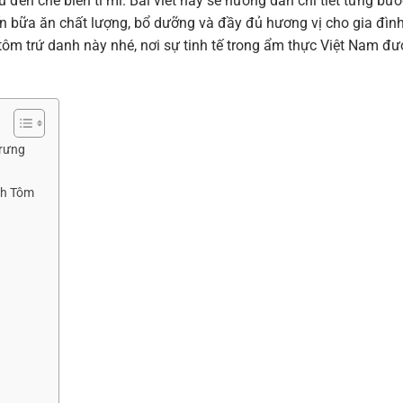
 đến chế biến tỉ mỉ. Bài viết này sẽ hướng dẫn chi tiết từng bướ
 bữa ăn chất lượng, bổ dưỡng và đầy đủ hương vị cho gia đình
m trứ danh này nhé, nơi sự tinh tế trong ẩm thực Việt Nam đư
Trưng
nh Tôm