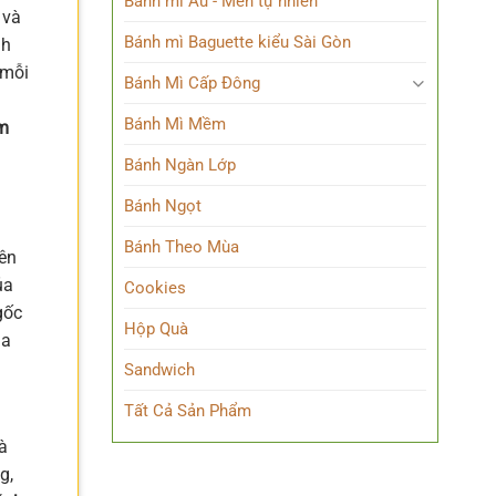
Bánh mì Âu - Men tự nhiên
 và
Bánh mì Baguette kiểu Sài Gòn
nh
 mỗi
Bánh Mì Cấp Đông
m
Bánh Mì Mềm
m
Bánh Ngàn Lớp
Bánh Ngọt
Bánh Theo Mùa
iên
ủa
Cookies
gốc
Hộp Quà
ủa
Sandwich
Tất Cả Sản Phẩm
à
g,