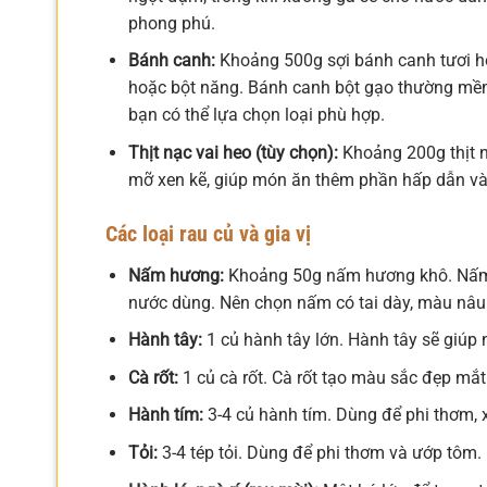
phong phú.
Bánh canh:
Khoảng 500g sợi bánh canh tươi ho
hoặc bột năng. Bánh canh bột gạo thường mềm 
bạn có thể lựa chọn loại phù hợp.
Thịt nạc vai heo (tùy chọn):
Khoảng 200g thịt n
mỡ xen kẽ, giúp món ăn thêm phần hấp dẫn và
Các loại rau củ và gia vị
Nấm hương:
Khoảng 50g nấm hương khô. Nấm 
nước dùng. Nên chọn nấm có tai dày, màu nâu
Hành tây:
1 củ hành tây lớn. Hành tây sẽ giúp
Cà rốt:
1 củ cà rốt. Cà rốt tạo màu sắc đẹp mắt
Hành tím:
3-4 củ hành tím. Dùng để phi thơm,
Tỏi:
3-4 tép tỏi. Dùng để phi thơm và ướp tôm.