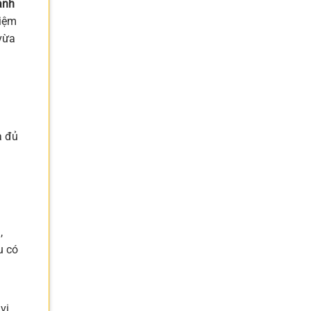
ánh
hiệm
 vừa
à đủ
,
u có
vị