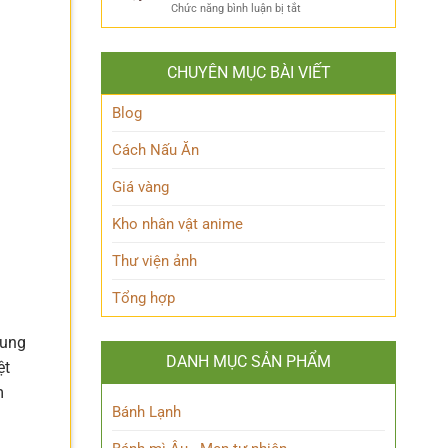
ẩn
Thoại
ở
Chức năng bình luận bị tắt
Khám
mình
Khám
Phá
của
phá
Nhân
Lớp
Momoo
Vật
Học
CHUYÊN MỤC BÀI VIẾT
Ayase:
Nham
Biết
Ai
Bí
Tuốt
là
Blog
Ẩn
Ai
trong
Cách Nấu Ăn
Thế
giới
Giá vàng
Siêu
nhiên?
Kho nhân vật anime
Thư viện ảnh
Tổng hợp
hung
DANH MỤC SẢN PHẨM
ệt
m
Bánh Lạnh