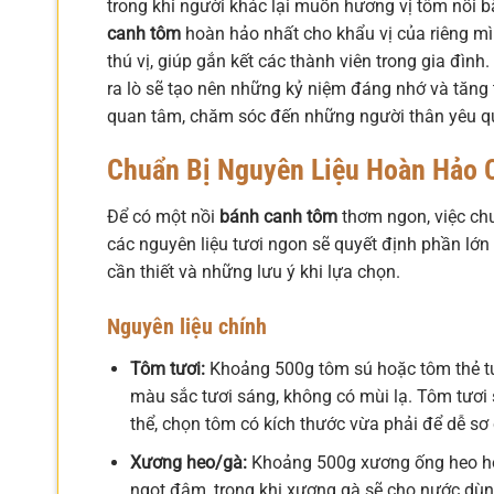
trong khi người khác lại muốn hương vị tôm nổi b
canh tôm
hoàn hảo nhất cho khẩu vị của riêng mìn
thú vị, giúp gắn kết các thành viên trong gia đì
ra lò sẽ tạo nên những kỷ niệm đáng nhớ và tăng 
quan tâm, chăm sóc đến những người thân yêu q
Chuẩn Bị Nguyên Liệu Hoàn Hảo
Để có một nồi
bánh canh tôm
thơm ngon, việc chu
các nguyên liệu tươi ngon sẽ quyết định phần lớn
cần thiết và những lưu ý khi lựa chọn.
Nguyên liệu chính
Tôm tươi:
Khoảng 500g tôm sú hoặc tôm thẻ tư
màu sắc tươi sáng, không có mùi lạ. Tôm tươi 
thể, chọn tôm có kích thước vừa phải để dễ sơ 
Xương heo/gà:
Khoảng 500g xương ống heo ho
ngọt đậm, trong khi xương gà sẽ cho nước dùng