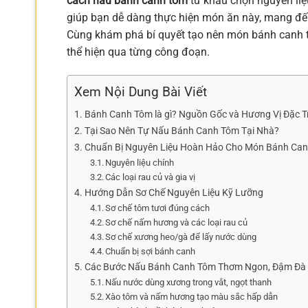
cách nấu bánh canh tôm
từ khâu chọn nguyên liệu
giúp bạn dễ dàng thực hiện món ăn này, mang đến
Cùng khám phá bí quyết tạo nên món bánh canh tô
thể hiện qua từng công đoạn.
Xem Nội Dung Bài Viết
Bánh Canh Tôm là gì? Nguồn Gốc và Hương Vị Đặc 
Tại Sao Nên Tự Nấu Bánh Canh Tôm Tại Nhà?
Chuẩn Bị Nguyên Liệu Hoàn Hảo Cho Món Bánh Ca
Nguyên liệu chính
Các loại rau củ và gia vị
Hướng Dẫn Sơ Chế Nguyên Liệu Kỹ Lưỡng
Sơ chế tôm tươi đúng cách
Sơ chế nấm hương và các loại rau củ
Sơ chế xương heo/gà để lấy nước dùng
Chuẩn bị sợi bánh canh
Các Bước Nấu Bánh Canh Tôm Thơm Ngon, Đậm Đà
Nấu nước dùng xương trong vắt, ngọt thanh
Xào tôm và nấm hương tạo màu sắc hấp dẫn