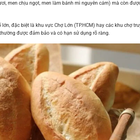
tươi, men chịu ngọt, men làm bánh mì nguyên cám) mà còn đượ
lớn, đặc biệt là khu vực Chợ Lớn (TP.HCM) hay các khu chợ tr
thường được đảm bảo và có hạn sử dụng rõ ràng.