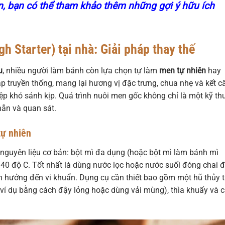
ín, bạn có thể tham khảo thêm những gợi ý hữu ích
 Starter) tại nhà: Giải pháp thay thế
u
, nhiều người làm bánh còn lựa chọn tự làm
men tự nhiên
hay
p truyền thống, mang lại hương vị đặc trưng, chua nhẹ và kết c
p khó sánh kịp. Quá trình nuôi men gốc không chỉ là một kỹ th
hẫn và quan sát.
tự nhiên
i nguyên liệu cơ bản: bột mì đa dụng (hoặc bột mì làm bánh mì
40 độ C. Tốt nhất là dùng nước lọc hoặc nước suối đóng chai 
h hưởng đến vi khuẩn. Dụng cụ cần thiết bao gồm một hũ thủy t
 ví dụ bằng cách đậy lỏng hoặc dùng vải mùng), thìa khuấy và 