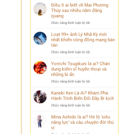
Điều ít ai biết về Mai Phương
Thúy sau nhiều năm đăng
quang
ở
Chức năng bình luận bị tắt
Điều
ít
Loạt 99+ ảnh Lý Nhã Kỳ mới
ai
nhất khiến cộng đồng mạng bàn
biết
tán
về
ở
Chức năng bình luận bị tắt
Mai
Loạt
Phương
99+
Yoriichi Tsugikuni là ai? Chân
Thúy
ảnh
dung kiếm sĩ huyền thoại và
sau
Lý
nhiều
những bí ẩn
Nhã
năm
ở
Chức năng bình luận bị tắt
Kỳ
đăng
Yoriichi
mới
quang
Tsugikuni
Kaneki Ken Là Ai? Khám Phá
nhất
là
Hành Trình Biến Đổi Đầy Bi kịch
khiến
ai?
cộng
ở
Chức năng bình luận bị tắt
Chân
đồng
Kaneki
dung
mạng
Ken
Mina Ashido là ai? Hé lộ ‘siêu
kiếm
bàn
Là
năng lực’ và câu chuyện đời thú
sĩ
tán
Ai?
vị
huyền
Khám
thoại