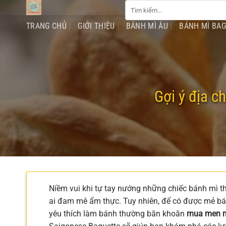
Tìm
Chuyển
kiếm:
đến
TRANG CHỦ
GIỚI THIỆU
BÁNH MÌ ÂU
BÁNH MÌ BA
nội
dung
Gợi ý địa c
Niềm vui khi tự tay nướng những chiếc bánh mì thơ
ai đam mê ẩm thực. Tuy nhiên, để có được mẻ b
yêu thích làm bánh thường băn khoăn
mua men n