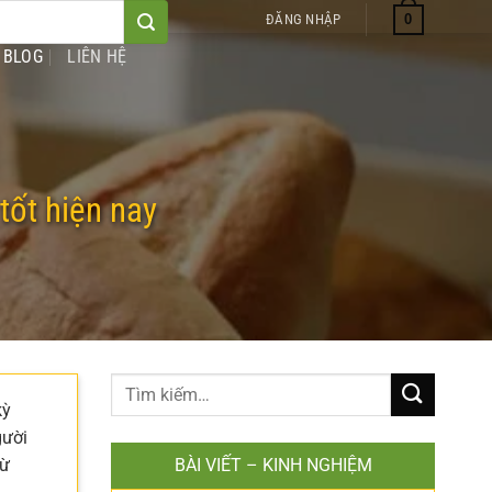
0
ĐĂNG NHẬP
BLOG
LIÊN HỆ
tốt hiện nay
kỳ
gười
từ
BÀI VIẾT – KINH NGHIỆM