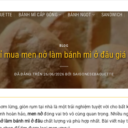
GUETTE
BÁNH MÌ CẤP ĐÔNG
BÁNH NGỌT
SANDWICH
BLOG
hỉ mua men nở làm bánh mì ở đâu giá 
ĐÃ ĐĂNG TRÊN
26/06/2026
BỞI
SAIGONESEBAGUETTE
m lừng, giòn rụm tại nhà là một trải nghiệm tuyệt vời cho bất 
ánh hoàn hảo,
men nở
đóng vai trò vô cùng quan trọng. Nhiều n
ở làm bánh mì ở đâu
chất lượng và phù hợp nhất. Bài viết này 