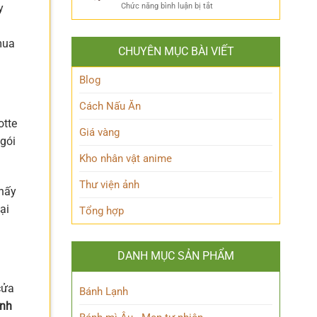
ẩn
Thoại
ở
y
Chức năng bình luận bị tắt
Khám
mình
Khám
Phá
của
phá
Nhân
Lớp
mua
Momoo
Vật
Học
CHUYÊN MỤC BÀI VIẾT
Ayase:
Nham
Biết
Ai
Bí
Tuốt
là
Blog
Ẩn
Ai
trong
Cách Nấu Ăn
Thế
otte
giới
Giá vàng
Siêu
 gói
nhiên?
Kho nhân vật anime
Thư viện ảnh
thấy
ại
Tổng hợp
DANH MỤC SẢN PHẨM
cửa
Bánh Lạnh
ánh