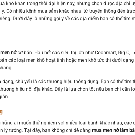
á khó khăn trong thời đại hiện nay, nhưng chọn được địa chỉ u
u ý. Có nhiều kênh mua sắm khác nhau, từ truyền thống đến trực
iêng. Dưới đây là những gợi ý về các địa điểm bạn có thể tìm 
 men nở
cơ bản. Hầu hết các siêu thị lớn như Coopmart, Big C, L
 bán các loại men khô hoạt tính hoặc men khô tức thì dưới dạng
 chăng.
 dạng, chủ yếu là các thương hiệu thông dụng. Bạn có thể tìm 
hương hiệu nội địa khác. Đây là lựa chọn tốt nếu bạn chỉ cần lo
iản.
ng
những ai muốn thử nghiệm với nhiều loại bánh khác nhau, các 
n lý tưởng. Tại đây, bạn không chỉ dễ dàng
mua men nở làm b