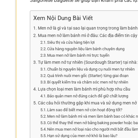
Saigonese Baguette sẽ giúp bạn khám phá các lự
Xem Nội Dung Bài Viết
Men nở là gì và tại sao lại quan trọng trong làm bánh
Mua men nở làm bánh mì ở đâu: Các địa điểm tin cậy
Siêu thị và cửa hàng tiện lợi
Cửa hàng nguyên liệu làm bánh chuyên dụng
Mua men nở làm bánh mì trực tuyến
Tự làm men nở tự nhiên (Sourdough Starter) tại nhà:
Chuẩn bị nguyên liệu và dụng cụ nuôi men tự nhiên
Quá trình nuôi men gốc (Starter) từng giai đoạn
Bí quyết kiểm tra và chăm sóc men nở tự nhiên
Lựa chọn loại men làm bánh mì phù hợp nhu cầu
Bảo quản men nở đúng cách để giữ chất lượng
Các câu hỏi thường gặp khi mua và sử dụng men nở
Làm sao để biết men nở còn hoạt động tốt?
Men nở làm bánh mì và men làm bánh bao có khác 
Có thể thay thế men nở bằng baking powder hoặc b
Nên mua men nở loại nào cho người mới bắt đầu là
Hạn sử dụng của men nở khô là bao lâu?