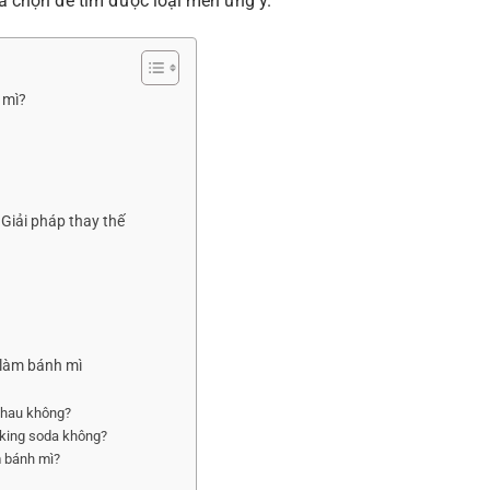
a chọn để tìm được loại men ưng ý.
 mì?
 Giải pháp thay thế
 làm bánh mì
nhau không?
aking soda không?
m bánh mì?