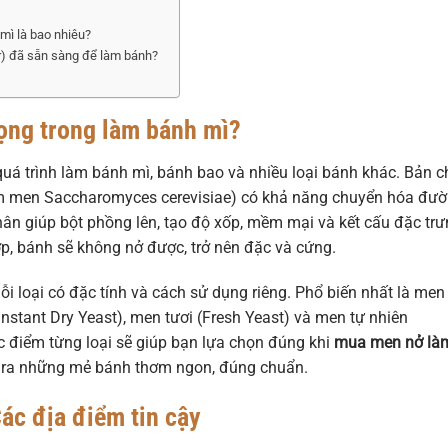
mì là bao nhiêu?
r) đã sẵn sàng để làm bánh?
trọng trong làm bánh mì?
quá trình làm bánh mì, bánh bao và nhiều loại bánh khác. Bản c
ấm men Saccharomyces cerevisiae) có khả năng chuyển hóa đư
hân giúp bột phồng lên, tạo độ xốp, mềm mại và kết cấu đặc tr
p, bánh sẽ không nở được, trở nên đặc và cứng.
ỗi loại có đặc tính và cách sử dụng riêng. Phổ biến nhất là men
(Instant Dry Yeast), men tươi (Fresh Yeast) và men tự nhiên
c điểm từng loại sẽ giúp bạn lựa chọn đúng khi
mua men nở là
 ra những mẻ bánh thơm ngon, đúng chuẩn.
ác địa điểm tin cậy