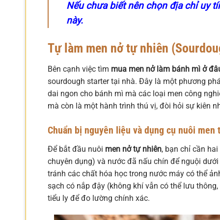
Nếu chưa biết nên chọn địa chỉ uy t
này.
Tự làm men nở tự nhiên (Sourdough
Bên cạnh việc tìm
mua men nở làm bánh mì ở đâ
sourdough starter tại nhà. Đây là một phương phá
dai ngon cho bánh mì mà các loại men công nghiệ
mà còn là một hành trình thú vị, đòi hỏi sự kiên n
Chuẩn bị nguyên liệu và dụng cụ nuôi men 
Để bắt đầu nuôi
men nở tự nhiên
, bạn chỉ cần ha
chuyên dụng) và nước đã nấu chín để nguội dưới 
tránh các chất hóa học trong nước máy có thể ản
sạch có nắp đậy (không khí vẫn có thể lưu thông,
tiểu ly để đo lường chính xác.