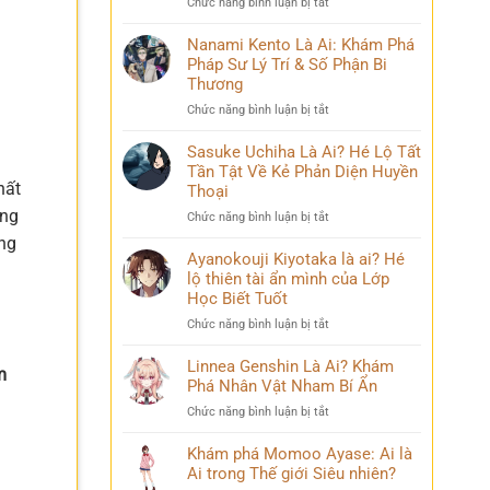
ở
Chức năng bình luận bị tắt
Phá
và
Mina
Hành
những
Ashido
Nanami Kento Là Ai: Khám Phá
Trình
bí
là
Pháp Sư Lý Trí & Số Phận Bi
Biến
ẩn
ai?
Đổi
Thương
Hé
Đầy
ở
Chức năng bình luận bị tắt
lộ
Bi
Nanami
‘siêu
kịch
Kento
Sasuke Uchiha Là Ai? Hé Lộ Tất
năng
Là
Tần Tật Về Kẻ Phản Diện Huyền
lực’
Ai:
hất
và
Thoại
Khám
câu
ờng
ở
Chức năng bình luận bị tắt
Phá
chuyện
Sasuke
Pháp
ưng
đời
Uchiha
Ayanokouji Kiyotaka là ai? Hé
Sư
thú
Là
lộ thiên tài ẩn mình của Lớp
Lý
vị
Ai?
Trí
Học Biết Tuốt
Hé
&
ở
Chức năng bình luận bị tắt
Lộ
Số
Ayanokouji
Tất
Phận
Kiyotaka
Linnea Genshin Là Ai? Khám
Tần
Bi
m
là
Phá Nhân Vật Nham Bí Ẩn
Tật
Thương
ai?
Về
ở
Chức năng bình luận bị tắt
Hé
Kẻ
Linnea
lộ
Phản
Genshin
Khám phá Momoo Ayase: Ai là
thiên
Diện
Là
Ai trong Thế giới Siêu nhiên?
tài
Huyền
Ai?