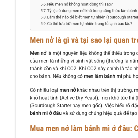
Nếu men nở không hoạt động thì sao?
Tỷ lệ sử dụng men nở khô trong công thức làm bánh 
Làm thế nào để biết men tự nhiên (sourdough starte
Có thể lưu trữ men tự nhiên trong tủ lạnh bao lâu?
Men nở là gì và tại sao lại quan 
Men nở
là một nguyên liệu không thể thiếu trong 
của men là những vi sinh vật sống (thường là n
thành cồn và khí CO2. Khí CO2 này chính là tác n
cho bánh. Nếu không có
men làm bánh mì
phù hợ
Có nhiều loại
men nở
khác nhau trên thị trường, m
khô hoạt tính (Active Dry Yeast), men khô tức thì 
(Sourdough Starter hay men gốc). Việc hiểu rõ đặ
bánh mì ở đâu
và sử dụng chúng hiệu quả để tạo
Mua men nở làm bánh mì ở đâu: C